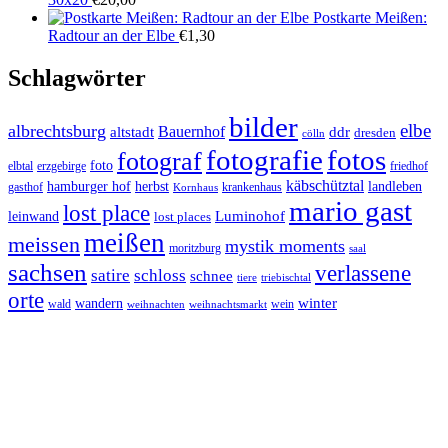
Postkarte Meißen:
Radtour an der Elbe
€
1,30
Schlagwörter
bilder
elbe
albrechtsburg
Bauernhof
ddr
altstadt
dresden
cölln
fotos
fotografie
fotograf
foto
elbtal
erzgebirge
friedhof
käbschütztal
landleben
hamburger hof
herbst
gasthof
krankenhaus
Kornhaus
mario gast
lost place
Luminohof
leinwand
lost places
meißen
meissen
mystik moments
moritzburg
saal
sachsen
verlassene
satire
schloss
schnee
triebischtal
tiere
orte
winter
wandern
wald
wein
weihnachten
weihnachtsmarkt