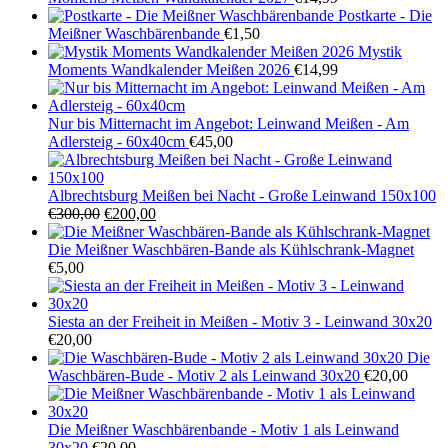
Postkarte - Die
Meißner Waschbärenbande
€
1,50
Mystik
Moments Wandkalender Meißen 2026
€
14,99
Nur bis Mitternacht im Angebot: Leinwand Meißen - Am
Adlersteig - 60x40cm
€
45,00
Albrechtsburg Meißen bei Nacht - Große Leinwand 150x100
Ursprünglicher
Aktueller
€
300,00
€
200,00
Preis
Preis
war:
ist:
Die Meißner Waschbären-Bande als Kühlschrank-Magnet
€300,00
€200,00.
€
5,00
Siesta an der Freiheit in Meißen - Motiv 3 - Leinwand 30x20
€
20,00
Die
Waschbären-Bude - Motiv 2 als Leinwand 30x20
€
20,00
Die Meißner Waschbärenbande - Motiv 1 als Leinwand
30x20
€
20,00