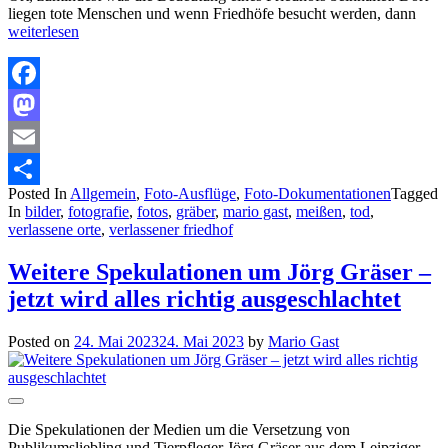
liegen tote Menschen und wenn Friedhöfe besucht werden, dann
weiterlesen
Facebook
Mastodon
Email
Posted In
Allgemein
,
Foto-Ausflüge
,
Foto-Dokumentationen
Tagged
Teilen
In
bilder
,
fotografie
,
fotos
,
gräber
,
mario gast
,
meißen
,
tod
,
verlassene orte
,
verlassener friedhof
Weitere Spekulationen um Jörg Gräser –
jetzt wird alles richtig ausgeschlachtet
Posted on
24. Mai 2023
24. Mai 2023
by
Mario Gast
Die Spekulationen der Medien um die Versetzung von
Publikumsliebling und Tierpfleger Jörg Gräser aus dem Leipziger