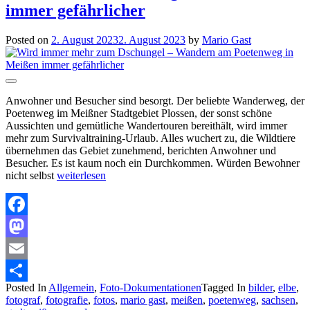
immer gefährlicher
Posted on
2. August 2023
2. August 2023
by
Mario Gast
Anwohner und Besucher sind besorgt. Der beliebte Wanderweg, der
Poetenweg im Meißner Stadtgebiet Plossen, der sonst schöne
Aussichten und gemütliche Wandertouren bereithält, wird immer
mehr zum Survivaltraining-Urlaub. Alles wuchert zu, die Wildtiere
übernehmen das Gebiet zunehmend, berichten Anwohner und
Besucher. Es ist kaum noch ein Durchkommen. Würden Bewohner
nicht selbst
weiterlesen
Facebook
Mastodon
Email
Posted In
Allgemein
,
Foto-Dokumentationen
Tagged In
bilder
,
elbe
,
Teilen
fotograf
,
fotografie
,
fotos
,
mario gast
,
meißen
,
poetenweg
,
sachsen
,