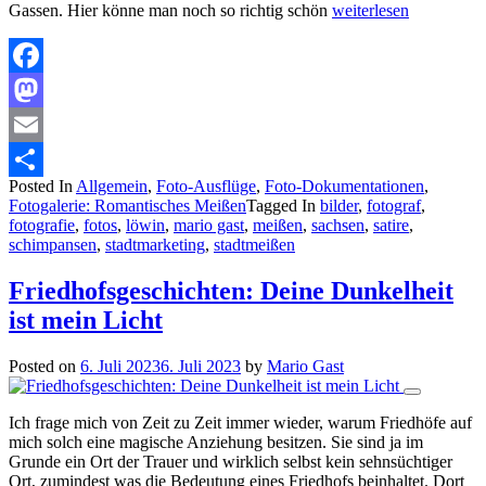
Gassen. Hier könne man noch so richtig schön
weiterlesen
Facebook
Mastodon
Email
Posted In
Allgemein
,
Foto-Ausflüge
,
Foto-Dokumentationen
,
Teilen
Fotogalerie: Romantisches Meißen
Tagged In
bilder
,
fotograf
,
fotografie
,
fotos
,
löwin
,
mario gast
,
meißen
,
sachsen
,
satire
,
schimpansen
,
stadtmarketing
,
stadtmeißen
Friedhofsgeschichten: Deine Dunkelheit
ist mein Licht
Posted on
6. Juli 2023
6. Juli 2023
by
Mario Gast
Ich frage mich von Zeit zu Zeit immer wieder, warum Friedhöfe auf
mich solch eine magische Anziehung besitzen. Sie sind ja im
Grunde ein Ort der Trauer und wirklich selbst kein sehnsüchtiger
Ort, zumindest was die Bedeutung eines Friedhofs beinhaltet. Dort