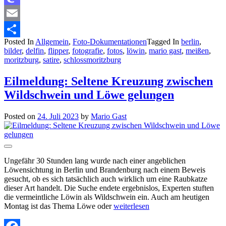
Mastodon
Email
Posted In
Allgemein
,
Foto-Dokumentationen
Tagged In
berlin
,
Teilen
bilder
,
delfin
,
flipper
,
fotografie
,
fotos
,
löwin
,
mario gast
,
meißen
,
moritzburg
,
satire
,
schlossmoritzburg
Eilmeldung: Seltene Kreuzung zwischen
Wildschwein und Löwe gelungen
Posted on
24. Juli 2023
by
Mario Gast
Ungefähr 30 Stunden lang wurde nach einer angeblichen
Löwensichtung in Berlin und Brandenburg nach einem Beweis
gesucht, ob es sich tatsächlich auch wirklich um eine Raubkatze
dieser Art handelt. Die Suche endete ergebnislos, Experten stuften
die vermeintliche Löwin als Wildschwein ein. Auch am heutigen
Montag ist das Thema Löwe oder
weiterlesen