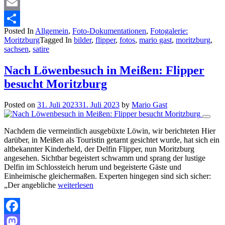
Mastodon
Email
Posted In
Allgemein
,
Foto-Dokumentationen
,
Fotogalerie:
Teilen
Moritzburg
Tagged In
bilder
,
flipper
,
fotos
,
mario gast
,
moritzburg
,
sachsen
,
satire
Nach Löwenbesuch in Meißen: Flipper
besucht Moritzburg
Posted on
31. Juli 2023
31. Juli 2023
by
Mario Gast
Nachdem die vermeintlich ausgebüxte Löwin, wir berichteten Hier
darüber, in Meißen als Touristin getarnt gesichtet wurde, hat sich ein
altbekannter Kinderheld, der Delfin Flipper, nun Moritzburg
angesehen. Sichtbar begeistert schwamm und sprang der lustige
Delfin im Schlossteich herum und begeisterte Gäste und
Einheimische gleichermaßen. Experten hingegen sind sich sicher:
„Der angebliche
weiterlesen
Facebook