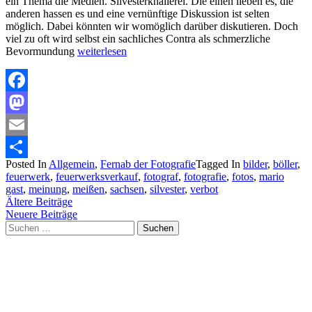
ein Thema die Medien. Silvesterknallerei. Die einen lieben es, die
anderen hassen es und eine vernünftige Diskussion ist selten
möglich. Dabei könnten wir womöglich darüber diskutieren. Doch
viel zu oft wird selbst ein sachliches Contra als schmerzliche
Bevormundung
weiterlesen
Facebook
Mastodon
Email
Posted In
Allgemein
,
Fernab der Fotografie
Tagged In
bilder
,
böller
,
Teilen
feuerwerk
,
feuerwerksverkauf
,
fotograf
,
fotografie
,
fotos
,
mario
gast
,
meinung
,
meißen
,
sachsen
,
silvester
,
verbot
Beitragsnavigation
Ältere Beiträge
Neuere Beiträge
Suchen
nach: