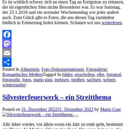
Es ist wirklich schwer, sich an einen Tag an Ereignisse zu erinnern,
der im eigentlichen Sinn nichts Besonderes war. Es war Samstag,
der 23.1.2016 und ein normaler Wochenendtag wie jeder andere
auch. Zum Glück gibt es Fotos, die uns diesen Tag zumindest
bildlich in Erinnerung holen können. Schauen wir uns
weiterlesen
Facebook
Mastodon
Email
Posted In
Allgemein
,
Foto-Dokumentationen
,
Fotogalerie:
Teilen
Romantisches Meißen
Tagged In
bilder
,
eisschollen
,
elbe
,
fotograf
,
fotografie
,
fotos
,
mario gast
,
meissen
,
meißen
,
sachsen
,
schnee
,
winterzauber
Silvesterfeuerwerk – ein Streitthema
Posted on
31. Dezember 2022
31. Dezember 2022
by
Mario Gast
Alle Jahre wieder, vor allem wenn ein Jahr zu ende geht, bestimmt