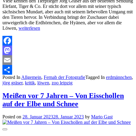
Viele kennen den Tierpfleger Jörg Gräser aus der beliebten Sendung
Elefant, Tiger & Co. Er sticht dort vor allem mit seiner typisch
sächsischen Mundart, aber auch mit seinem liebevollen Umgang mit
den Tieren hervor. In Verbindung bringt der Zuschauer dabei
unweigerlich die Erdhörnchen, die Hyänen, aber vor allem die
Löwen,
weiterlesen
Facebook
Mastodon
Email
Posted In
Allgemein
,
Fernab der Fotografie
Tagged In
erdmännchen
,
Teilen
jörg gräser
,
kritik
,
löwen
,
zoo leipzig
Meißen vor 7 Jahren – Von Eisschollen
auf der Elbe und Schnee
Posted on
28. Januar 2023
28. Januar 2023
by
Mario Gast