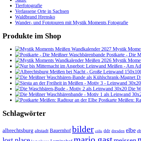
Tierfotografie
Verlassene Orte in Sachsen
Waldbrand Hrensko
Wander- und Fototouren mit Mystik Moments Fotografie
Produkte im Shop
Mystik Momen
Postkarte - Die
Mystik Momen
D
Die W
Postkarte Meißen: Ra
Schlagwörter
bilder
elbe
albrechtsburg
Bauernhof
ddr
altstadt
dresden
elb
cölln
mario gast
lost place
meissen
Luminohof