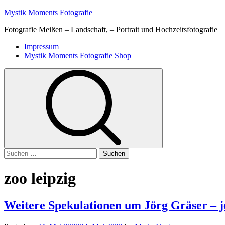
Skip
Mystik Moments Fotografie
to
Fotografie Meißen – Landschaft, – Portrait und Hochzeitsfotografie
content
Primary
Impressum
Menu
Mystik Moments Fotografie Shop
Suchen
nach:
zoo leipzig
Weitere Spekulationen um Jörg Gräser – jet