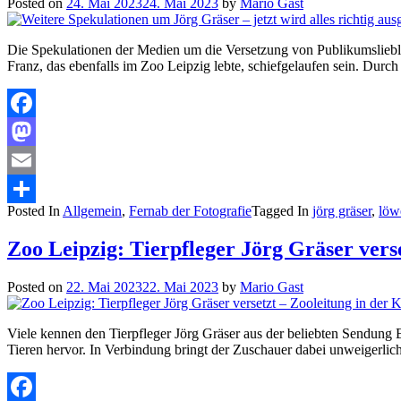
Posted on
24. Mai 2023
24. Mai 2023
by
Mario Gast
Die Spekulationen der Medien um die Versetzung von Publikumsliebli
Franz, das ebenfalls im Zoo Leipzig lebte, schiefgelaufen sein. Durc
Facebook
Mastodon
Email
Posted In
Allgemein
,
Fernab der Fotografie
Tagged In
jörg gräser
,
löw
Teilen
Zoo Leipzig: Tierpfleger Jörg Gräser verse
Posted on
22. Mai 2023
22. Mai 2023
by
Mario Gast
Viele kennen den Tierpfleger Jörg Gräser aus der beliebten Sendung E
Tieren hervor. In Verbindung bringt der Zuschauer dabei unweigerli