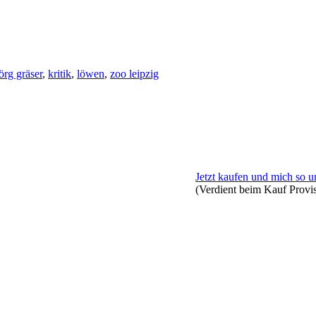
örg gräser
,
kritik
,
löwen
,
zoo leipzig
Jetzt kaufen und mich so u
(Verdient beim Kauf Provi