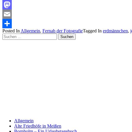
Facebook
Mastodon
Email
Posted In
Allgemein
,
Fernab der Fotografie
Tagged In
erdmännchen
,
j
Teilen
Suchen
nach:
Allgemein
Alte Friedhöfe in Meißen
Bornholm – Ein Urlaubstagebuch