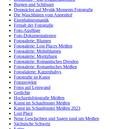
Burgen und Schlösser
Demnächst auf Mystik Moments Fotografie
Die Waschbären vom Appenhof
Eisenbahnromantik
Fernab der Fotografie
Foto-Ausflüge
Foto-Dokumentationen
Fotogalerie: Blumen
Fotogalerie: Lost Places Meißen
Fotogalerie: Mohnblumen
Fotogalerie: Moritzburg
Fotogalerie: Romantisches Dresden
Fotogalerie: Romantisches Meißen
Fotoglalerie: Katzenbabys
Fotografie ist Kunst
Fotoprojekte
Fotos auf Leinwand
Gedichte
Hochzeitsfotografie Meißen
Kunst im Schaufenster Meißen
Kunst im Schaufenster Meißen 2023
Lost Place
Neue Geschichten und Sagen rund um Meißen
Sächsische Schweiz
Satire