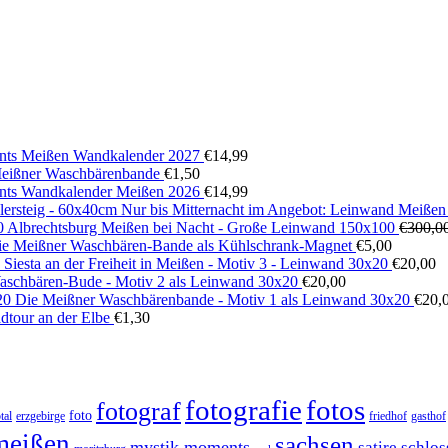
ts Meißen Wandkalender 2027
€
14,99
 Meißner Waschbärenbande
€
1,50
ts Wandkalender Meißen 2026
€
14,99
Nur bis Mitternacht im Angebot: Leinwand Meißen
Albrechtsburg Meißen bei Nacht - Große Leinwand 150x100
€
300,0
ie Meißner Waschbären-Bande als Kühlschrank-Magnet
€
5,00
Siesta an der Freiheit in Meißen - Motiv 3 - Leinwand 30x20
€
20,00
aschbären-Bude - Motiv 2 als Leinwand 30x20
€
20,00
Die Meißner Waschbärenbande - Motiv 1 als Leinwand 30x20
€
20,
dtour an der Elbe
€
1,30
fotos
fotografie
fotograf
foto
tal
erzgebirge
friedhof
gasthof
meißen
sachsen
mystik moments
satire
schlos