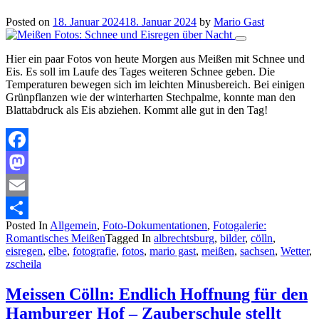
Posted on
18. Januar 2024
18. Januar 2024
by
Mario Gast
Hier ein paar Fotos von heute Morgen aus Meißen mit Schnee und
Eis. Es soll im Laufe des Tages weiteren Schnee geben. Die
Temperaturen bewegen sich im leichten Minusbereich. Bei einigen
Grünpflanzen wie der winterharten Stechpalme, konnte man den
Blattabdruck als Eis abziehen. Kommt alle gut in den Tag!
Facebook
Mastodon
Email
Posted In
Allgemein
,
Foto-Dokumentationen
,
Fotogalerie:
Teilen
Romantisches Meißen
Tagged In
albrechtsburg
,
bilder
,
cölln
,
eisregen
,
elbe
,
fotografie
,
fotos
,
mario gast
,
meißen
,
sachsen
,
Wetter
,
zscheila
Meissen Cölln: Endlich Hoffnung für den
Hamburger Hof – Zauberschule stellt