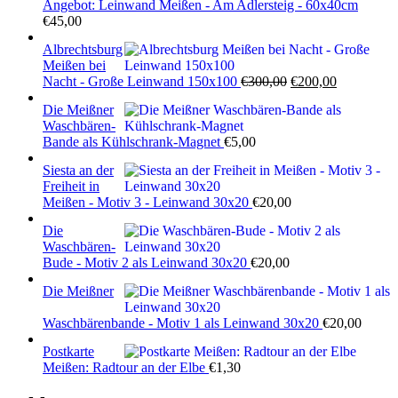
Angebot: Leinwand Meißen - Am Adlersteig - 60x40cm
€
45,00
Albrechtsburg
Meißen bei
Ursprünglicher
Aktueller
Nacht - Große Leinwand 150x100
€
300,00
€
200,00
Preis
Preis
Die Meißner
war:
ist:
Waschbären-
€300,00
€200,00.
Bande als Kühlschrank-Magnet
€
5,00
Siesta an der
Freiheit in
Meißen - Motiv 3 - Leinwand 30x20
€
20,00
Die
Waschbären-
Bude - Motiv 2 als Leinwand 30x20
€
20,00
Die Meißner
Waschbärenbande - Motiv 1 als Leinwand 30x20
€
20,00
Postkarte
Meißen: Radtour an der Elbe
€
1,30