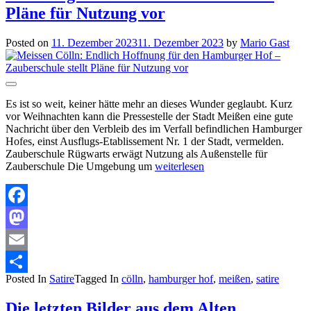
Pläne für Nutzung vor
Posted on
11. Dezember 2023
11. Dezember 2023
by
Mario Gast
Es ist so weit, keiner hätte mehr an dieses Wunder geglaubt. Kurz
vor Weihnachten kann die Pressestelle der Stadt Meißen eine gute
Nachricht über den Verbleib des im Verfall befindlichen Hamburger
Hofes, einst Ausflugs-Etablissement Nr. 1 der Stadt, vermelden.
Zauberschule Rügwarts erwägt Nutzung als Außenstelle für
Zauberschule Die Umgebung um
weiterlesen
Facebook
Mastodon
Email
Posted In
Satire
Tagged In
cölln
,
hamburger hof
,
meißen
,
satire
Teilen
Die letzten Bilder aus dem Alten