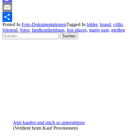
Mastodon
Email
Posted In
Foto-Dokumentationen
Tagged In
bilder
,
brand
,
cölln
,
Teilen
fotograf
,
fotos
,
landkrankenhaus
,
lost places
,
mario gast
,
meißen
Suchen
nach:
Jetzt kaufen und mich so unterstützen
(Verdient beim Kauf Provisionen)