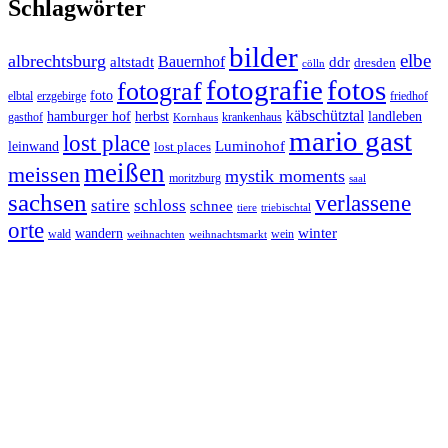
Schlagwörter
bilder
elbe
albrechtsburg
Bauernhof
ddr
altstadt
dresden
cölln
fotos
fotografie
fotograf
foto
elbtal
erzgebirge
friedhof
käbschütztal
landleben
hamburger hof
herbst
gasthof
krankenhaus
Kornhaus
mario gast
lost place
Luminohof
leinwand
lost places
meißen
meissen
mystik moments
moritzburg
saal
sachsen
verlassene
satire
schloss
schnee
triebischtal
tiere
orte
winter
wandern
wald
wein
weihnachten
weihnachtsmarkt