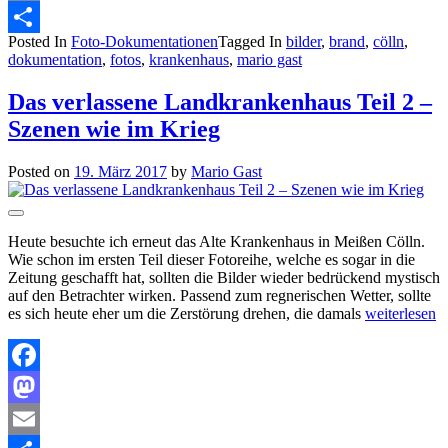
Email
Posted In
Foto-Dokumentationen
Tagged In
bilder
,
brand
,
cölln
,
Teilen
dokumentation
,
fotos
,
krankenhaus
,
mario gast
Das verlassene Landkrankenhaus Teil 2 –
Szenen wie im Krieg
Posted on
19. März 2017
by
Mario Gast
Heute besuchte ich erneut das Alte Krankenhaus in Meißen Cölln.
Wie schon im ersten Teil dieser Fotoreihe, welche es sogar in die
Zeitung geschafft hat, sollten die Bilder wieder bedrückend mystisch
auf den Betrachter wirken. Passend zum regnerischen Wetter, sollte
es sich heute eher um die Zerstörung drehen, die damals
weiterlesen
Facebook
Mastodon