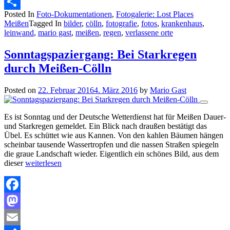
Email
Posted In
Foto-Dokumentationen
,
Fotogalerie: Lost Places
Teilen
Meißen
Tagged In
bilder
,
cölln
,
fotografie
,
fotos
,
krankenhaus
,
leinwand
,
mario gast
,
meißen
,
regen
,
verlassene orte
Sonntagspaziergang: Bei Starkregen
durch Meißen-Cölln
Posted on
22. Februar 2016
4. März 2016
by
Mario Gast
Es ist Sonntag und der Deutsche Wetterdienst hat für Meißen Dauer-
und Starkregen gemeldet. Ein Blick nach draußen bestätigt das
Übel. Es schüttet wie aus Kannen. Von den kahlen Bäumen hängen
scheinbar tausende Wassertropfen und die nassen Straßen spiegeln
die graue Landschaft wieder. Eigentlich ein schönes Bild, aus dem
dieser
weiterlesen
Facebook
Mastodon