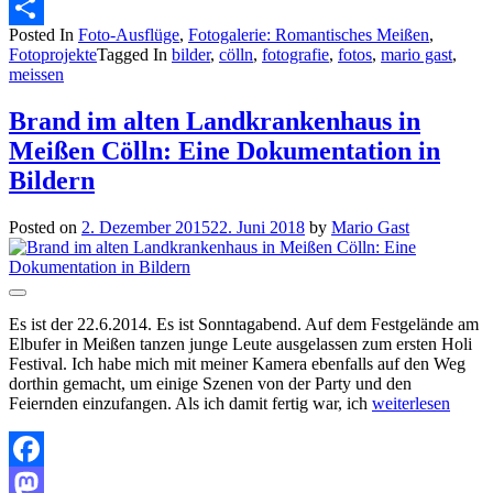
Email
Posted In
Foto-Ausflüge
,
Fotogalerie: Romantisches Meißen
,
Teilen
Fotoprojekte
Tagged In
bilder
,
cölln
,
fotografie
,
fotos
,
mario gast
,
meissen
Brand im alten Landkrankenhaus in
Meißen Cölln: Eine Dokumentation in
Bildern
Posted on
2. Dezember 2015
22. Juni 2018
by
Mario Gast
Es ist der 22.6.2014. Es ist Sonntagabend. Auf dem Festgelände am
Elbufer in Meißen tanzen junge Leute ausgelassen zum ersten Holi
Festival. Ich habe mich mit meiner Kamera ebenfalls auf den Weg
dorthin gemacht, um einige Szenen von der Party und den
Feiernden einzufangen. Als ich damit fertig war, ich
weiterlesen
Facebook