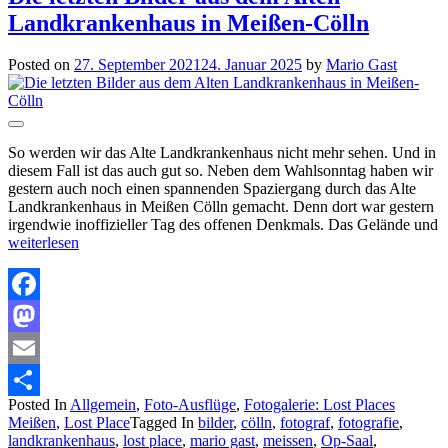
Landkrankenhaus in Meißen-Cölln
Posted on
27. September 2021
24. Januar 2025
by
Mario Gast
So werden wir das Alte Landkrankenhaus nicht mehr sehen. Und in
diesem Fall ist das auch gut so. Neben dem Wahlsonntag haben wir
gestern auch noch einen spannenden Spaziergang durch das Alte
Landkrankenhaus in Meißen Cölln gemacht. Denn dort war gestern
irgendwie inoffizieller Tag des offenen Denkmals. Das Gelände und
weiterlesen
Facebook
Mastodon
Email
Posted In
Allgemein
,
Foto-Ausflüge
,
Fotogalerie: Lost Places
Teilen
Meißen
,
Lost Place
Tagged In
bilder
,
cölln
,
fotograf
,
fotografie
,
landkrankenhaus
,
lost place
,
mario gast
,
meissen
,
Op-Saal
,