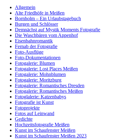
Allgemein
Alte Friedhöfe in Meißen
Bornholm – Ein Urlaubstagebuch
Burgen und Schlösser
Demnächst auf Mystik Moments Fotografie
Die Waschbären vom Appenhof
Eisenbahnromantik
Fernab der Fotografie
Foto-Ausflüge
Foto-Dokumentationen
Fotogalerie: Blumen
Fotogalerie: Lost Places Meißen
Fotogalerie: Mohnblumen
Fotogalerie: Moritzburg
Fotogalerie: Romantisches Dresden
Fotogalerie: Romantisches Meißen
Fotoglalerie: Katzenbabys
Fotografie ist Kunst
Fotoprojekte
Fotos auf Leinwand
Gedichte
Hochzeitsfotografie Meißen
Kunst im Schaufenster Meißen
Kunst im Schaufenster Meißen 2023