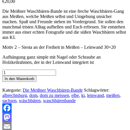
€
20,00
Die Meißner Waschbären-Bande ist eine freche Waschbären-Gang
aus Meißen, welche Meißen selbst und Umgebung unsicher
machen. Spaß und Freunde stehen im Vordergrund. Sie sollen den
manchmal tristen Alltag aufhellen und Euch erfreuen. Sie entstehen
immer aus einer echten Fotografie und die süßen Waschbären selbst
aus KI.
Motiv 2 – Siesta an der Freiheit in Meißen – Leinwand 30×20
Aufhängung ganz simple mit Nagel oder Schraube an
Holzkeilrahmen, der in der Leinwand integriert ist
Siesta
an
In den Warenkorb
der
Freiheit
Kategorie:
Die Meißner Waschbären-Bande
Schlagwörter:
in
albrechtsburg
,
dom
,
dom zu meissen
,
elbe
,
ki
,
leinwand
,
meißen
,
Meißen
sachsen
,
wäschbären
,
waschbärenbande
-
Motiv
3
Facebook
-
Leinwand
Mastodon
30x20