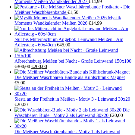
Moments Meißen Wandkalender 2027
€
14,99
Postkarte - Die
Meißner Waschbärenbande
€
1,50
Mystik
Moments Wandkalender Meißen 2026
€
14,99
Nur bis Mitternacht im Angebot: Leinwand Meißen - Am
Adlersteig - 60x40cm
€
45,00
Albrechtsburg Meißen bei Nacht - Große Leinwand 150x100
Ursprünglicher
Aktueller
€
300,00
€
200,00
Preis
Preis
war:
ist:
Die Meißner Waschbären-Bande als Kühlschrank-Magnet
€300,00
€200,00.
€
5,00
Siesta an der Freiheit in Meißen - Motiv 3 - Leinwand 30x20
€
20,00
Die
Waschbären-Bude - Motiv 2 als Leinwand 30x20
€
20,00
Die Meißner Waschbärenbande - Motiv 1 als Leinwand