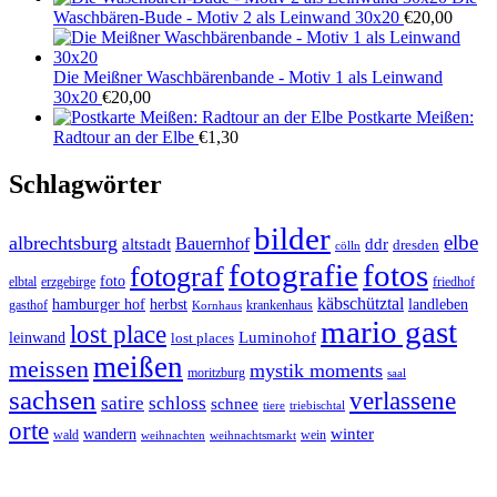
Waschbären-Bude - Motiv 2 als Leinwand 30x20
€
20,00
Die Meißner Waschbärenbande - Motiv 1 als Leinwand
30x20
€
20,00
Postkarte Meißen:
Radtour an der Elbe
€
1,30
Schlagwörter
bilder
elbe
albrechtsburg
Bauernhof
ddr
altstadt
dresden
cölln
fotos
fotografie
fotograf
foto
elbtal
erzgebirge
friedhof
käbschütztal
landleben
hamburger hof
herbst
gasthof
krankenhaus
Kornhaus
mario gast
lost place
Luminohof
leinwand
lost places
meißen
meissen
mystik moments
moritzburg
saal
sachsen
verlassene
satire
schloss
schnee
triebischtal
tiere
orte
winter
wandern
wald
wein
weihnachten
weihnachtsmarkt