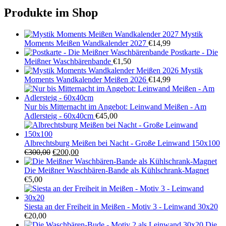
Produkte im Shop
Mystik
Moments Meißen Wandkalender 2027
€
14,99
Postkarte - Die
Meißner Waschbärenbande
€
1,50
Mystik
Moments Wandkalender Meißen 2026
€
14,99
Nur bis Mitternacht im Angebot: Leinwand Meißen - Am
Adlersteig - 60x40cm
€
45,00
Albrechtsburg Meißen bei Nacht - Große Leinwand 150x100
Ursprünglicher
Aktueller
€
300,00
€
200,00
Preis
Preis
war:
ist:
Die Meißner Waschbären-Bande als Kühlschrank-Magnet
€300,00
€200,00.
€
5,00
Siesta an der Freiheit in Meißen - Motiv 3 - Leinwand 30x20
€
20,00
Die