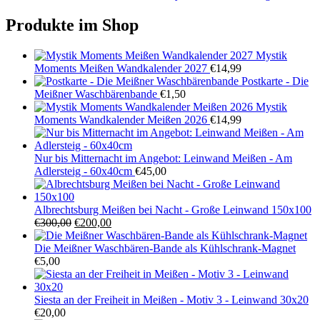
Produkte im Shop
Mystik
Moments Meißen Wandkalender 2027
€
14,99
Postkarte - Die
Meißner Waschbärenbande
€
1,50
Mystik
Moments Wandkalender Meißen 2026
€
14,99
Nur bis Mitternacht im Angebot: Leinwand Meißen - Am
Adlersteig - 60x40cm
€
45,00
Albrechtsburg Meißen bei Nacht - Große Leinwand 150x100
Ursprünglicher
Aktueller
€
300,00
€
200,00
Preis
Preis
war:
ist:
Die Meißner Waschbären-Bande als Kühlschrank-Magnet
€300,00
€200,00.
€
5,00
Siesta an der Freiheit in Meißen - Motiv 3 - Leinwand 30x20
€
20,00