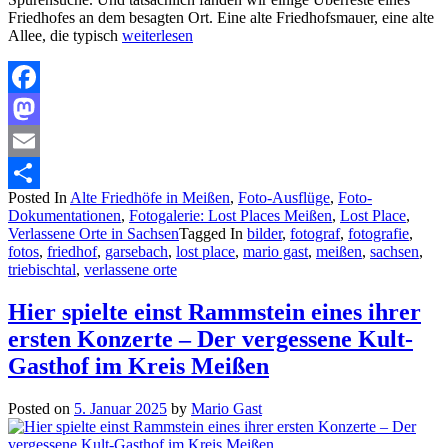
Friedhofes an dem besagten Ort. Eine alte Friedhofsmauer, eine alte
Allee, die typisch
weiterlesen
Facebook
Mastodon
Email
Posted In
Alte Friedhöfe in Meißen
,
Foto-Ausflüge
,
Foto-
Teilen
Dokumentationen
,
Fotogalerie: Lost Places Meißen
,
Lost Place
,
Verlassene Orte in Sachsen
Tagged In
bilder
,
fotograf
,
fotografie
,
fotos
,
friedhof
,
garsebach
,
lost place
,
mario gast
,
meißen
,
sachsen
,
triebischtal
,
verlassene orte
Hier spielte einst Rammstein eines ihrer
ersten Konzerte – Der vergessene Kult-
Gasthof im Kreis Meißen
Posted on
5. Januar 2025
by
Mario Gast