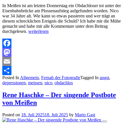
In Meißen ist am letzten Donnerstag ein Obdachloser tot unter der
Eisenbahnbrücke am Plossenaufstieg aufgefunden worden. Nico
war 34 Jahre alt. Wie kann so etwas passieren und wer trägt an
diesem schrecklichen Ereignis die Schuld? Ich habe mir die Mühe
gemacht und habe mir alle Kommentare unter dem Beitrag
durchgelesen.
weiterlesen
Facebook
Mastodon
Email
Posted In
Allgemein
,
Fernab der Fotografie
Tagged In
angst
,
Teilen
depressionen
,
meissen
,
nico
,
obdachlos
Rene Haschke – Der singende Postbote
von Meißen
Posted on
18. Juli 2025
18. Juli 2025
by
Mario Gast