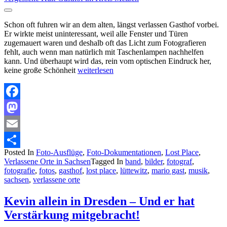
Schon oft fuhren wir an dem alten, längst verlassen Gasthof vorbei.
Er wirkte meist uninteressant, weil alle Fenster und Türen
zugemauert waren und deshalb oft das Licht zum Fotografieren
fehlt, auch wenn man natürlich mit Taschenlampen nachhelfen
kann. Und überhaupt wird das, rein vom optischen Eindruck her,
keine große Schönheit
weiterlesen
Facebook
Mastodon
Email
Posted In
Foto-Ausflüge
,
Foto-Dokumentationen
,
Lost Place
,
Teilen
Verlassene Orte in Sachsen
Tagged In
band
,
bilder
,
fotograf
,
fotografie
,
fotos
,
gasthof
,
lost place
,
lüttewitz
,
mario gast
,
musik
,
sachsen
,
verlassene orte
Kevin allein in Dresden – Und er hat
Verstärkung mitgebracht!