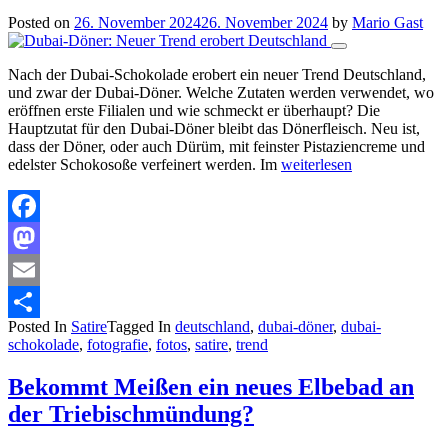
Posted on
26. November 2024
26. November 2024
by
Mario Gast
Nach der Dubai-Schokolade erobert ein neuer Trend Deutschland,
und zwar der Dubai-Döner. Welche Zutaten werden verwendet, wo
eröffnen erste Filialen und wie schmeckt er überhaupt? Die
Hauptzutat für den Dubai-Döner bleibt das Dönerfleisch. Neu ist,
dass der Döner, oder auch Dürüm, mit feinster Pistaziencreme und
edelster Schokosoße verfeinert werden. Im
weiterlesen
Facebook
Mastodon
Email
Posted In
Satire
Tagged In
deutschland
,
dubai-döner
,
dubai-
Teilen
schokolade
,
fotografie
,
fotos
,
satire
,
trend
Bekommt Meißen ein neues Elbebad an
der Triebischmündung?