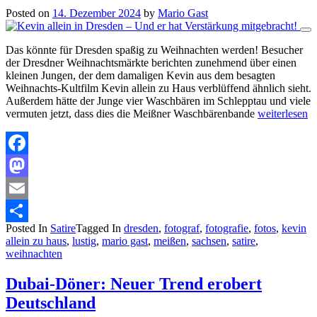
Posted on
14. Dezember 2024
by
Mario Gast
Das könnte für Dresden spaßig zu Weihnachten werden! Besucher
der Dresdner Weihnachtsmärkte berichten zunehmend über einen
kleinen Jungen, der dem damaligen Kevin aus dem besagten
Weihnachts-Kultfilm Kevin allein zu Haus verblüffend ähnlich sieht.
Außerdem hätte der Junge vier Waschbären im Schlepptau und viele
vermuten jetzt, dass dies die Meißner Waschbärenbande
weiterlesen
Facebook
Mastodon
Email
Posted In
Satire
Tagged In
dresden
,
fotograf
,
fotografie
,
fotos
,
kevin
Teilen
allein zu haus
,
lustig
,
mario gast
,
meißen
,
sachsen
,
satire
,
weihnachten
Dubai-Döner: Neuer Trend erobert
Deutschland