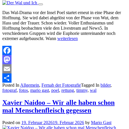
Das Wal-Drama vor der Insel Poel startet erneut in eine Phase der
Hoffnung. Sie wird dabei abgelöst von der Phase von Wut, dem
Hass und der Trauer. Schon wieder. Voller Enthusiasmus und
Hoffnung beobachten viele den Livestream auf News5. In
verschiedenen Gruppen wird die Euphorie untereinander noch
extremer aufgebauscht. Wann
weiterlesen
Facebook
Mastodon
Email
Posted In
Allgemein
,
Fernab der Fotografie
Tagged In
bilder
,
Teilen
fotograf
,
fotos
,
mario gast
,
poel
,
rettung
,
timmy
,
wal
Xavier Naidoo – Wir alle haben schon
mal Menschenfleisch gegessen
Posted on
19. Februar 2026
19. Februar 2026
by
Mario Gast