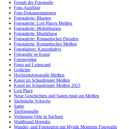
Fernab der Fotografie
Foto-Ausflüge
Foto-Dokumentationen
Fotogalerie: Blumen
Fotogalerie: Lost Places Meißen
Fotogalerie: Mohnblumen
Fotogalerie: Moritzburg
Fotogalerie: Romantisches Dresden
Fotogalerie: Romantisches Meißen
Fotoglalerie: Katzenbabys
Fotografie ist Kunst
Fotoprojekte
Fotos auf Leinwand
Gedichte
Hochzeitsfotografie Meißen
Kunst im Schaufenster Meißen
Kunst im Schaufenster Meißen 2023
Lost Place
Neue Geschichten und Sagen rund um Meißen
Sächsische Schweiz
Satire
Tierfotografie
Verlassene Orte in Sachsen
Waldbrand Hrensko
Wander- und Fototouren mit Mystik Moments Fotografie