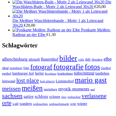
Die
Waschbären-Bude - Motiv 2 als Leinwand 30x20
€
20,00
Die Meißner Waschbärenbande - Motiv 1 als Leinwand
30x20
€
20,00
Postkarte Meißen:
Radtour an der Elbe
€
1,30
Schlagwörter
bilder
elbe
albrechtsburg
Bauernhof
ddr
altstadt
dresden
cölln
fotos
fotografie
fotograf
foto
elbtal
erzgebirge
friedhof
käbschütztal
landleben
hamburger hof
herbst
gasthof
krankenhaus
Kornhaus
mario gast
lost place
Luminohof
leinwand
lost places
meißen
meissen
mystik moments
moritzburg
saal
sachsen
verlassene
satire
schloss
schnee
triebischtal
tiere
orte
winter
wandern
wald
wein
weihnachten
weihnachtsmarkt