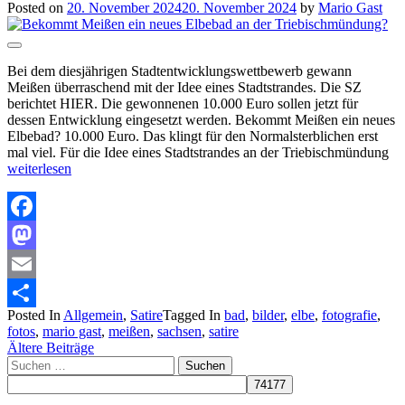
Posted on
20. November 2024
20. November 2024
by
Mario Gast
Bei dem diesjährigen Stadtentwicklungswettbewerb gewann
Meißen überraschend mit der Idee eines Stadtstrandes. Die SZ
berichtet HIER. Die gewonnenen 10.000 Euro sollen jetzt für
dessen Entwicklung eingesetzt werden. Bekommt Meißen ein neues
Elbebad? 10.000 Euro. Das klingt für den Normalsterblichen erst
mal viel. Für die Idee eines Stadtstrandes an der Triebischmündung
weiterlesen
Facebook
Mastodon
Email
Posted In
Allgemein
,
Satire
Tagged In
bad
,
bilder
,
elbe
,
fotografie
,
Teilen
fotos
,
mario gast
,
meißen
,
sachsen
,
satire
Beitragsnavigation
Ältere Beiträge
Suchen
nach: