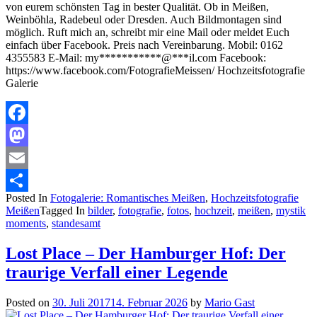
von eurem schönsten Tag in bester Qualität. Ob in Meißen,
Weinböhla, Radebeul oder Dresden. Auch Bildmontagen sind
möglich. Ruft mich an, schreibt mir eine Mail oder meldet Euch
einfach über Facebook. Preis nach Vereinbarung. Mobil: 0162
4355583 E-Mail: my***********@***il.com Facebook:
https://www.facebook.com/FotografieMeissen/ Hochzeitsfotografie
Galerie
Facebook
Mastodon
Email
Posted In
Fotogalerie: Romantisches Meißen
,
Hochzeitsfotografie
Teilen
Meißen
Tagged In
bilder
,
fotografie
,
fotos
,
hochzeit
,
meißen
,
mystik
moments
,
standesamt
Lost Place – Der Hamburger Hof: Der
traurige Verfall einer Legende
Posted on
30. Juli 2017
14. Februar 2026
by
Mario Gast