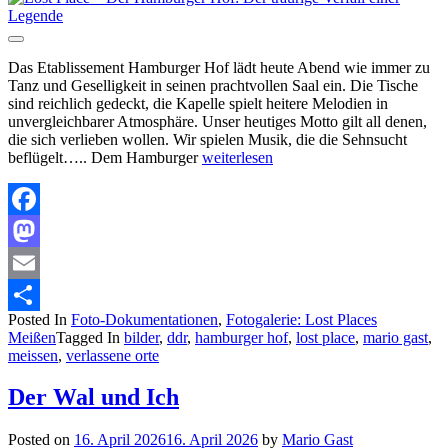
Das Etablissement Hamburger Hof lädt heute Abend wie immer zu
Tanz und Geselligkeit in seinen prachtvollen Saal ein. Die Tische
sind reichlich gedeckt, die Kapelle spielt heitere Melodien in
unvergleichbarer Atmosphäre. Unser heutiges Motto gilt all denen,
die sich verlieben wollen. Wir spielen Musik, die die Sehnsucht
beflügelt….. Dem Hamburger
weiterlesen
Facebook
Mastodon
Email
Posted In
Foto-Dokumentationen
,
Fotogalerie: Lost Places
Teilen
Meißen
Tagged In
bilder
,
ddr
,
hamburger hof
,
lost place
,
mario gast
,
meissen
,
verlassene orte
Der Wal und Ich
Posted on
16. April 2026
16. April 2026
by
Mario Gast