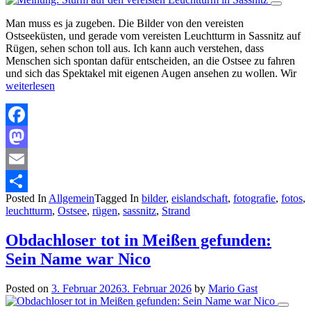
Man muss es ja zugeben. Die Bilder von den vereisten
Ostseeküsten, und gerade vom vereisten Leuchtturm in Sassnitz auf
Rügen, sehen schon toll aus. Ich kann auch verstehen, dass
Menschen sich spontan dafür entscheiden, an die Ostsee zu fahren
und sich das Spektakel mit eigenen Augen ansehen zu wollen. Wir
weiterlesen
Facebook
Mastodon
Email
Posted In
Allgemein
Tagged In
bilder
,
eislandschaft
,
fotografie
,
fotos
,
Teilen
leuchtturm
,
Ostsee
,
rügen
,
sassnitz
,
Strand
Obdachloser tot in Meißen gefunden:
Sein Name war Nico
Posted on
3. Februar 2026
3. Februar 2026
by
Mario Gast