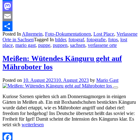
Facebook
Mastodon
Email
Posted In
Allgemein
,
Foto-Dokumentationen
,
Lost Place
,
Verlassene
Teilen
Orte in Sachsen
Tagged In
bilder
,
fotograf
,
fotografie
,
fotos
,
lost
place
,
mario gast
,
puppe
,
puppen
,
sachsen
,
verlassene orte
Meißen: Wütendes Känguru geht auf
Mähroboter los
Posted on
10. August 2023
10. August 2023
by
Mario Gast
Kuriose Szenen spielten sich am Donnerstagmorgen in einigen
Gärten in Meißen ab. Ein mit Boxhandschuhen bestücktes Känguru
wurde dabei ertappt, wie es Mähroboter angriff und dabei rief:
freedom for hedgehog! Ins Deutsche übersetzt heißt das soviel wie:
Freiheit für Igel! Damit scheint die Intension des Kängurus klar. Es
setzt sich
weiterlesen