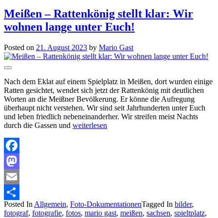
Meißen – Rattenkönig stellt klar: Wir
wohnen lange unter Euch!
Posted on
21. August 2023
by
Mario Gast
Nach dem Eklat auf einem Spielplatz in Meißen, dort wurden einige
Ratten gesichtet, wendet sich jetzt der Rattenkönig mit deutlichen
Worten an die Meißner Bevölkerung. Er könne die Aufregung
überhaupt nicht verstehen. Wir sind seit Jahrhunderten unter Euch
und leben friedlich nebeneinanderher. Wir streifen meist Nachts
durch die Gassen und
weiterlesen
Facebook
Mastodon
Email
Posted In
Allgemein
,
Foto-Dokumentationen
Tagged In
bilder
,
Teilen
fotograf
,
fotografie
,
fotos
,
mario gast
,
meißen
,
sachsen
,
spieltplatz
,