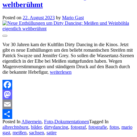
weltberühmt
Posted on
22. August 2023
by
Mario Gast
Vor 30 Jahren kam der Kultfilm Dirty Dancing in die Kinos. Jetzt
gibt es neue Enthüllungen um den beliebt romantischen Streifen mit
Patrick Swayze und Jennifer Grey. So sollen die Wassertanz-Szenen
eigentlich in der Elbe bei Meißen stattgefunden haben. Wegen
Magenverstimmungen und ständigem Druck auf den Bauch durch
die bekannte Hebefigur,
weiterlesen
Facebook
Mastodon
Email
Posted In
Allgemein
,
Foto-Dokumentationen
Tagged In
Teilen
albrechtsburg
,
bilder
,
dirtydancing
,
fotograf
,
fotografie
,
fotos
,
mario
gast
,
meißen
,
sachsen
,
satire