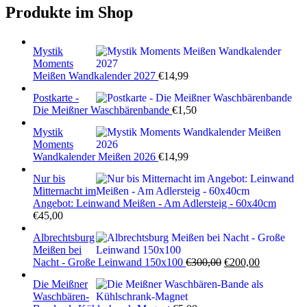
Produkte im Shop
Mystik
Moments
Meißen Wandkalender 2027
€
14,99
Postkarte -
Die Meißner Waschbärenbande
€
1,50
Mystik
Moments
Wandkalender Meißen 2026
€
14,99
Nur bis
Mitternacht im
Angebot: Leinwand Meißen - Am Adlersteig - 60x40cm
€
45,00
Albrechtsburg
Meißen bei
Ursprünglicher
Aktueller
Nacht - Große Leinwand 150x100
€
300,00
€
200,00
Preis
Preis
Die Meißner
war:
ist:
Waschbären-
€300,00
€200,00.