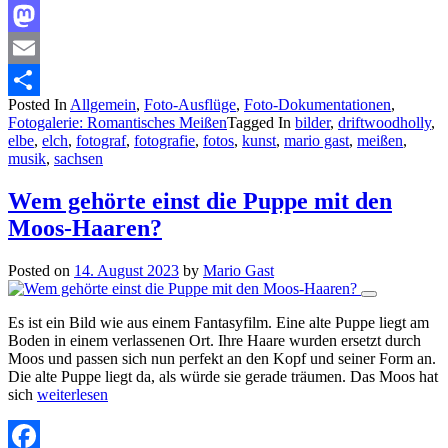
Facebook
Mastodon
Email
Posted In
Allgemein
,
Foto-Ausflüge
,
Foto-Dokumentationen
,
Teilen
Fotogalerie: Romantisches Meißen
Tagged In
bilder
,
driftwoodholly
,
elbe
,
elch
,
fotograf
,
fotografie
,
fotos
,
kunst
,
mario gast
,
meißen
,
musik
,
sachsen
Wem gehörte einst die Puppe mit den
Moos-Haaren?
Posted on
14. August 2023
by
Mario Gast
Es ist ein Bild wie aus einem Fantasyfilm. Eine alte Puppe liegt am
Boden in einem verlassenen Ort. Ihre Haare wurden ersetzt durch
Moos und passen sich nun perfekt an den Kopf und seiner Form an.
Die alte Puppe liegt da, als würde sie gerade träumen. Das Moos hat
sich
weiterlesen