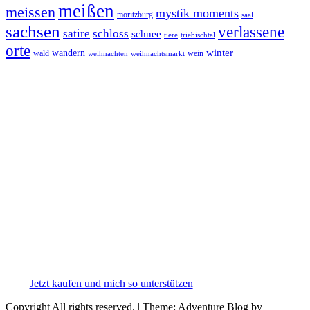
meißen
meissen
mystik moments
moritzburg
saal
sachsen
verlassene
satire
schloss
schnee
triebischtal
tiere
orte
winter
wandern
wald
wein
weihnachten
weihnachtsmarkt
Jetzt kaufen und mich so unterstützen
Copyright All rights reserved.
|
Theme: Adventure Blog by