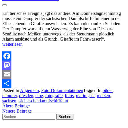
Ein tierisches Ereignis jagt das andere. Am Donnerstagnachmittag
musste ein Dampfer der sächsischen Dampfschifffahrt einer in der
Elbe stehenden Giraffe ausweichen. Es kam niemand zu Schaden.
Der Dampfer war auf dem Wasserweg der Elbe von Diesbar-
Seußlitz nach Meißen unterwegs, als der Steuermann plötzlich
Alarm auslöste und als Grund: „Giraffe im Fahrwasser!“,
weiterlesen
Facebook
Mastodon
Email
Posted In
Allgemein
,
Foto-Dokumentationen
Tagged In
bilder
,
Teilen
dampfer
,
dresden
,
elbe
,
fotografie
,
fotos
,
mario gast
,
meißen
,
sachsen
,
sächsische dampfschifffahrt
Beitragsnavigation
Ältere Beiträge
Neuere Beiträge
Suchen
nach: