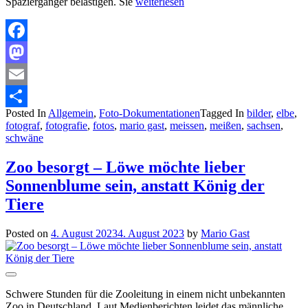
Spaziergänger belästigen. Sie
weiterlesen
Facebook
Mastodon
Email
Posted In
Allgemein
,
Foto-Dokumentationen
Tagged In
bilder
,
elbe
,
Teilen
fotograf
,
fotografie
,
fotos
,
mario gast
,
meissen
,
meißen
,
sachsen
,
schwäne
Zoo besorgt – Löwe möchte lieber
Sonnenblume sein, anstatt König der
Tiere
Posted on
4. August 2023
4. August 2023
by
Mario Gast
Schwere Stunden für die Zooleitung in einem nicht unbekannten
Zoo in Deutschland. Laut Medienberichten leidet das männliche