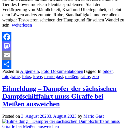
Tier des Löwenrudels an Identitätsproblemen. Statt der
Verkörperung von Männlichkeit, Kraft und Überlegenheit, scheint
dem Löwen anders zumute. Ruhe, Standhaftigkeit und vor allem
weniger Testosteron scheinen der Hauptgrund für seinen Wandel zu
sein.
weiterlesen
Facebook
Mastodon
Email
Posted In
Allgemein
,
Foto-Dokumentationen
Tagged In
bilder
,
Teilen
fotografie
,
fotos
,
löwe
,
mario gast
,
meißen
,
satire
,
zoo
Eilmeldung – Dampfer der sächsischen
Dampfschifffahrt muss Giraffe bei
Meißen ausweichen
Posted on
3. August 2023
3. August 2023
by
Mario Gast