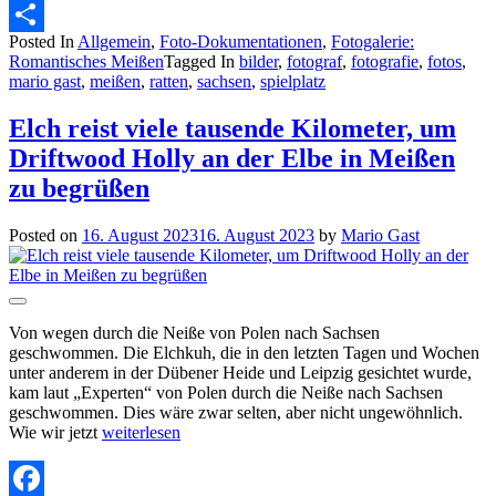
Email
Posted In
Allgemein
,
Foto-Dokumentationen
,
Fotogalerie:
Teilen
Romantisches Meißen
Tagged In
bilder
,
fotograf
,
fotografie
,
fotos
,
mario gast
,
meißen
,
ratten
,
sachsen
,
spielplatz
Elch reist viele tausende Kilometer, um
Driftwood Holly an der Elbe in Meißen
zu begrüßen
Posted on
16. August 2023
16. August 2023
by
Mario Gast
Von wegen durch die Neiße von Polen nach Sachsen
geschwommen. Die Elchkuh, die in den letzten Tagen und Wochen
unter anderem in der Dübener Heide und Leipzig gesichtet wurde,
kam laut „Experten“ von Polen durch die Neiße nach Sachsen
geschwommen. Dies wäre zwar selten, aber nicht ungewöhnlich.
Wie wir jetzt
weiterlesen