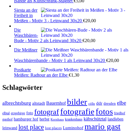
Bande als Kühlschrank-Magnet
€
5,00
Siesta an der
Freiheit in
Meißen - Motiv 3 - Leinwand 30x20
€
20,00
Die
Waschbären-
Bude - Motiv 2 als Leinwand 30x20
€
20,00
Die Meißner
Waschbärenbande - Motiv 1 als Leinwand 30x20
€
20,00
Postkarte
Meißen: Radtour an der Elbe
€
1,30
Schlagwörter
bilder
elbe
albrechtsburg
Bauernhof
ddr
altstadt
dresden
cölln
fotos
fotografie
fotograf
foto
elbtal
erzgebirge
friedhof
käbschütztal
landleben
hamburger hof
herbst
gasthof
krankenhaus
Kornhaus
mario gast
lost place
Luminohof
leinwand
lost places