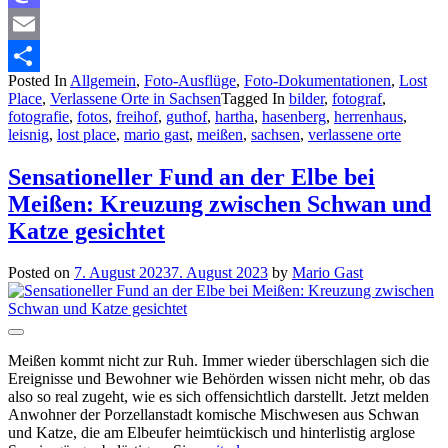
Mastodon
Email
Posted In
Allgemein
,
Foto-Ausflüge
,
Foto-Dokumentationen
,
Lost
Teilen
Place
,
Verlassene Orte in Sachsen
Tagged In
bilder
,
fotograf
,
fotografie
,
fotos
,
freihof
,
guthof
,
hartha
,
hasenberg
,
herrenhaus
,
leisnig
,
lost place
,
mario gast
,
meißen
,
sachsen
,
verlassene orte
Sensationeller Fund an der Elbe bei
Meißen: Kreuzung zwischen Schwan und
Katze gesichtet
Posted on
7. August 2023
7. August 2023
by
Mario Gast
Meißen kommt nicht zur Ruh. Immer wieder überschlagen sich die
Ereignisse und Bewohner wie Behörden wissen nicht mehr, ob das
also so real zugeht, wie es sich offensichtlich darstellt. Jetzt melden
Anwohner der Porzellanstadt komische Mischwesen aus Schwan
und Katze, die am Elbeufer heimtückisch und hinterlistig arglose