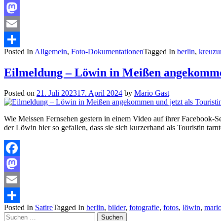
Facebook
Mastodon
Email
Posted In
Allgemein
,
Foto-Dokumentationen
Tagged In
berlin
,
kreuzu
Teilen
Eilmeldung – Löwin in Meißen angekommen 
Posted on
21. Juli 2023
17. April 2024
by
Mario Gast
Wie Meissen Fernsehen gestern in einem Video auf ihrer Facebook-Sei
der Löwin hier so gefallen, dass sie sich kurzerhand als Touristin t
Facebook
Mastodon
Email
Posted In
Satire
Tagged In
berlin
,
bilder
,
fotografie
,
fotos
,
löwin
,
mario
Teilen
Suchen