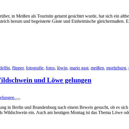
ber, in Meißen als Touristin getarnt gesichtet wurde, hat sich ein alt
steich herum und begeisterte Gäste und Einheimische gleichermaßen. E
delfin
,
flipper
,
fotografie
,
fotos
,
löwin
,
mario gast
,
meißen
,
moritzburg
,
Wildschwein und Löwe gelungen
g in Berlin und Brandenburg nach einem Beweis gesucht, ob es sich ta
n als Wildschwein ein. Auch am heutigen Montag ist das Thema Löwe o