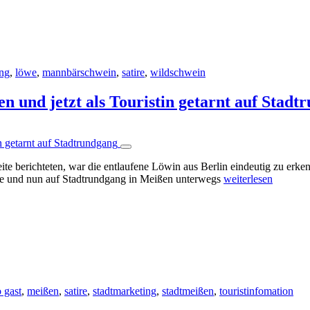
ng
,
löwe
,
mannbärschwein
,
satire
,
wildschwein
und jetzt als Touristin getarnt auf Stadt
te berichteten, war die entlaufene Löwin aus Berlin eindeutig zu erk
arnte und nun auf Stadtrundgang in Meißen unterwegs
weiterlesen
 gast
,
meißen
,
satire
,
stadtmarketing
,
stadtmeißen
,
touristinfomation