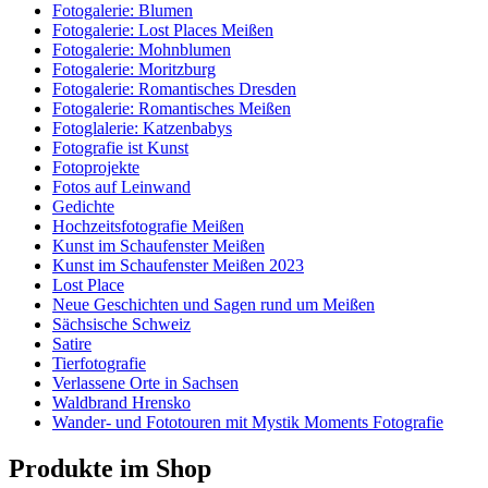
Fotogalerie: Blumen
Fotogalerie: Lost Places Meißen
Fotogalerie: Mohnblumen
Fotogalerie: Moritzburg
Fotogalerie: Romantisches Dresden
Fotogalerie: Romantisches Meißen
Fotoglalerie: Katzenbabys
Fotografie ist Kunst
Fotoprojekte
Fotos auf Leinwand
Gedichte
Hochzeitsfotografie Meißen
Kunst im Schaufenster Meißen
Kunst im Schaufenster Meißen 2023
Lost Place
Neue Geschichten und Sagen rund um Meißen
Sächsische Schweiz
Satire
Tierfotografie
Verlassene Orte in Sachsen
Waldbrand Hrensko
Wander- und Fototouren mit Mystik Moments Fotografie
Produkte im Shop