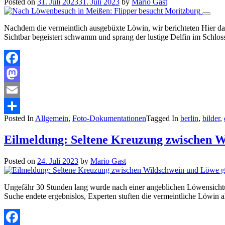
Posted on
31. Juli 2023
31. Juli 2023
by
Mario Gast
Nachdem die vermeintlich ausgebüxte Löwin, wir berichteten Hier darü
Sichtbar begeistert schwamm und sprang der lustige Delfin im Schlos
Facebook
Mastodon
Email
Posted In
Allgemein
,
Foto-Dokumentationen
Tagged In
berlin
,
bilder
,
Teilen
Eilmeldung: Seltene Kreuzung zwischen 
Posted on
24. Juli 2023
by
Mario Gast
Ungefähr 30 Stunden lang wurde nach einer angeblichen Löwensichtun
Suche endete ergebnislos, Experten stuften die vermeintliche Löwi