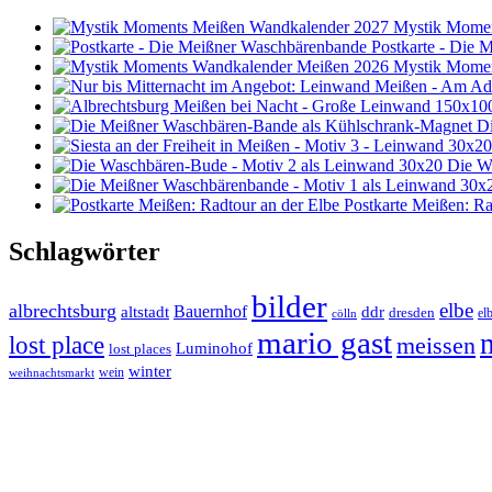
Mystik Momen
Postkarte - Die
Mystik Momen
D
Die W
Postkarte Meißen: Ra
Schlagwörter
bilder
elbe
albrechtsburg
Bauernhof
ddr
altstadt
dresden
elb
cölln
mario gast
lost place
meissen
Luminohof
lost places
winter
wein
weihnachtsmarkt