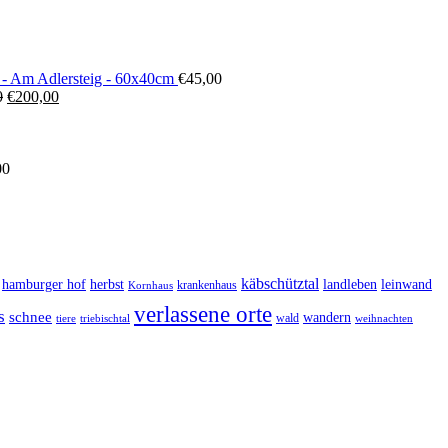
 - Am Adlersteig - 60x40cm
€
45,00
Ursprünglicher
Aktueller
0
€
200,00
Preis
Preis
war:
ist:
€300,00
€200,00.
00
käbschütztal
landleben
hamburger hof
herbst
leinwand
krankenhaus
Kornhaus
verlassene orte
s
schnee
wandern
wald
triebischtal
weihnachten
tiere