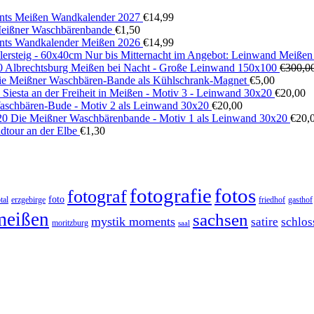
ts Meißen Wandkalender 2027
€
14,99
 Meißner Waschbärenbande
€
1,50
ts Wandkalender Meißen 2026
€
14,99
Nur bis Mitternacht im Angebot: Leinwand Meißen
Albrechtsburg Meißen bei Nacht - Große Leinwand 150x100
€
300,0
ie Meißner Waschbären-Bande als Kühlschrank-Magnet
€
5,00
Siesta an der Freiheit in Meißen - Motiv 3 - Leinwand 30x20
€
20,00
aschbären-Bude - Motiv 2 als Leinwand 30x20
€
20,00
Die Meißner Waschbärenbande - Motiv 1 als Leinwand 30x20
€
20,
dtour an der Elbe
€
1,30
fotos
fotografie
fotograf
foto
tal
erzgebirge
friedhof
gasthof
meißen
sachsen
mystik moments
satire
schlos
moritzburg
saal