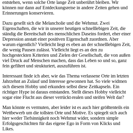
entstehen, wenn solche Orte lange Zeit unberührt bleiben. Wir
können nur dann auf Entdeckungsreise in andere Zeiten gehen und
Erinnerungen konservieren.
Dazu gesellt sich die Melancholie und die Wehmut. Zwei
Eigenschaften, die wir in unserer heutigen schnelllebigen Zeit, die
ständig die Bereitschaft des menschlichen Daseins fordert, eher einer
Depression anstatt einer positiven Eigenschaft zuordnen. Aber
warum eigentlich? Vielleicht liegt es eben an der schnelllebigen Zeit,
die wenig Pausen zulässt. Vielleicht liegt es an den zu
hochgesteckten Kriterien und Zielen der Gesellschaft, die von außen
viel Druck auf Menschen machen, dass das Leben so und so, ganz
fein gefiltert und strukturiert, auszuführen ist.
Interessant finde ich aber, wie das Thema verlassene Orte im letzten
Jahrzehnt an Zulauf und Interesse gewonnen hat. So viele widmen
sich diesem Hobby und erkunden selbst diese Zeitkapseln. Ein
richtiger Hype ist daraus entstanden. Stellt dieses Hobby vielleicht
sogar eine Flucht aus dieser verrückt-realen und steifen Welt dar?
Man könnte es vermuten, aber leider ist es auch hier größtenteils ein
Wettbewerb um die tollsten Orte und Motive. Es spiegelt sich auch
hier weder Tiefsinnigkeit noch Wehmut wider, sondern simple
Erfolgsgeschichten für das eigene Ego in Form von Klicks und
Likes.