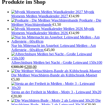
Produkte im Shop
Mystik
Moments Meißen Wandkalender 2027
€
14,99
Postkarte - Die
Meißner Waschbärenbande
€
1,50
Mystik
Moments Wandkalender Meißen 2026
€
14,99
Nur bis Mitternacht im Angebot: Leinwand Meißen - Am
Adlersteig - 60x40cm
€
45,00
Albrechtsburg Meißen bei Nacht - Große Leinwand 150x100
Ursprünglicher
Aktueller
€
300,00
€
200,00
Preis
Preis
war:
ist:
Die Meißner Waschbären-Bande als Kühlschrank-Magnet
€300,00
€200,00.
€
5,00
Siesta an der Freiheit in Meißen - Motiv 3 - Leinwand 30x20
€
20,00
Die
Waschbären-Bude - Motiv 2 als Leinwand 30x20
€
20,00