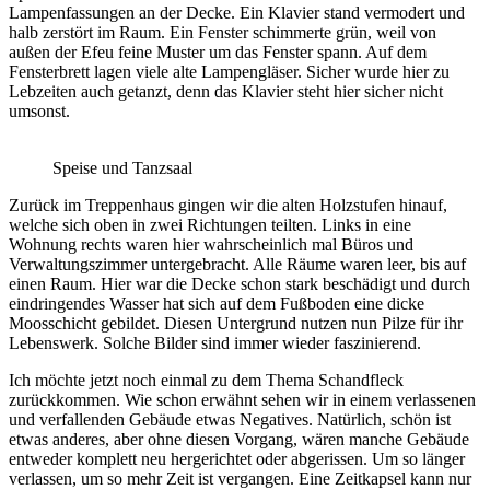
Lampenfassungen an der Decke. Ein Klavier stand vermodert und
halb zerstört im Raum. Ein Fenster schimmerte grün, weil von
außen der Efeu feine Muster um das Fenster spann. Auf dem
Fensterbrett lagen viele alte Lampengläser. Sicher wurde hier zu
Lebzeiten auch getanzt, denn das Klavier steht hier sicher nicht
umsonst.
Speise und Tanzsaal
Zurück im Treppenhaus gingen wir die alten Holzstufen hinauf,
welche sich oben in zwei Richtungen teilten. Links in eine
Wohnung rechts waren hier wahrscheinlich mal Büros und
Verwaltungszimmer untergebracht. Alle Räume waren leer, bis auf
einen Raum. Hier war die Decke schon stark beschädigt und durch
eindringendes Wasser hat sich auf dem Fußboden eine dicke
Moosschicht gebildet. Diesen Untergrund nutzen nun Pilze für ihr
Lebenswerk. Solche Bilder sind immer wieder faszinierend.
Ich möchte jetzt noch einmal zu dem Thema Schandfleck
zurückkommen. Wie schon erwähnt sehen wir in einem verlassenen
und verfallenden Gebäude etwas Negatives. Natürlich, schön ist
etwas anderes, aber ohne diesen Vorgang, wären manche Gebäude
entweder komplett neu hergerichtet oder abgerissen. Um so länger
verlassen, um so mehr Zeit ist vergangen. Eine Zeitkapsel kann nur