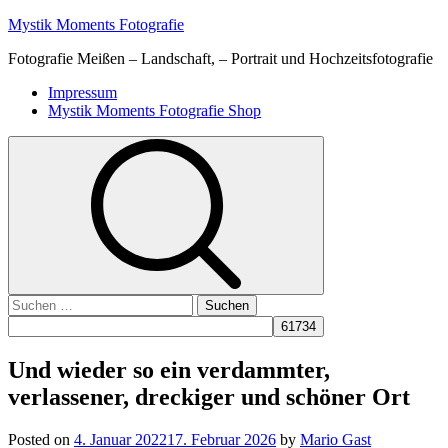
Skip
Mystik Moments Fotografie
to
Fotografie Meißen – Landschaft, – Portrait und Hochzeitsfotografie
content
Primary
Impressum
Menu
Mystik Moments Fotografie Shop
Suchen
nach:
Und wieder so ein verdammter,
verlassener, dreckiger und schöner Ort
Posted on
4. Januar 2022
17. Februar 2026
by
Mario Gast