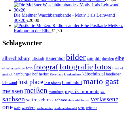
Die Meißner Waschbärenbande - Motiv 1 als Leinwand
30x20
€
20,00
Postkarte Meißen:
Radtour an der Elbe
€
1,30
Schlagwörter
bilder
elbe
albrechtsburg
Bauernhof
ddr
altstadt
dresden
cölln
fotos
fotografie
fotograf
foto
elbtal
erzgebirge
friedhof
käbschütztal
landleben
hamburger hof
herbst
gasthof
krankenhaus
Kornhaus
mario gast
lost place
Luminohof
leinwand
lost places
meißen
meissen
mystik moments
moritzburg
saal
sachsen
verlassene
satire
schloss
schnee
triebischtal
tiere
orte
winter
wandern
wald
wein
weihnachten
weihnachtsmarkt