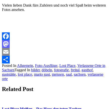
Vielen lieben Dank fürs Zuhören und noch viel Spaß beim weiteren
Fotos ansehen.
Facebook
Mastodon
Email
Posted In
Allgemein
,
Foto-Ausflüge
,
Lost Place
,
Verlassene Orte in
Teilen
Sachsen
Tagged In
bilder
,
döbeln
,
fotografie
,
freital
,
gasthof
,
gaststätte
,
lost place
,
mario gast
,
meissen
,
saal
,
sachsen
,
verlassene
orte
Related Post
Lost Place Meißen – Das Haus der toten Tauben