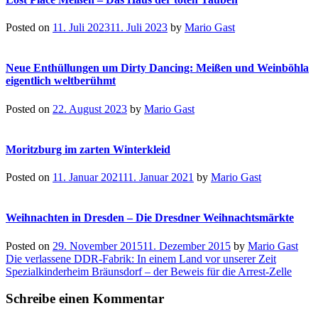
Posted on
11. Juli 2023
11. Juli 2023
by
Mario Gast
Neue Enthüllungen um Dirty Dancing: Meißen und Weinböhla
eigentlich weltberühmt
Posted on
22. August 2023
by
Mario Gast
Moritzburg im zarten Winterkleid
Posted on
11. Januar 2021
11. Januar 2021
by
Mario Gast
Weihnachten in Dresden – Die Dresdner Weihnachtsmärkte
Posted on
29. November 2015
11. Dezember 2015
by
Mario Gast
Beitragsnavigation
Die verlassene DDR-Fabrik: In einem Land vor unserer Zeit
Spezialkinderheim Bräunsdorf – der Beweis für die Arrest-Zelle
Schreibe einen Kommentar