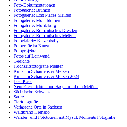
Foto-Dokumentationen
Fotogalerie: Blumen
Fotogalerie: Lost Places Meißen
Fotogalerie: Mohnblumen
Fotogalerie: Moritzburg
Fotogalerie: Romantisches Dresden
Fotogalerie: Romantisches Meißen
Fotoglalerie: Katzenbabys
Fotografie ist Kunst
Fotoprojekte
Fotos auf Leinwand
Gedichte
Hochzeitsfotografie Meißen
Kunst im Schaufenster Meißen
Kunst im Schaufenster Meißen 2023
Lost Place
Neue Geschichten und Sagen rund um Meißen
Sächsische Schweiz
Satire
Tierfotografie
Verlassene Orte in Sachsen
Waldbrand Hrensko
Wander- und Fototouren mit Mystik Moments Fotografie