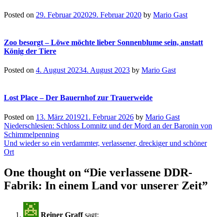
Posted on
29. Februar 2020
29. Februar 2020
by
Mario Gast
Zoo besorgt – Löwe möchte lieber Sonnenblume sein, anstatt
König der Tiere
Posted on
4. August 2023
4. August 2023
by
Mario Gast
Lost Place – Der Bauernhof zur Trauerweide
Posted on
13. März 2019
21. Februar 2026
by
Mario Gast
Beitragsnavigation
Niederschlesien: Schloss Lomnitz und der Mord an der Baronin von
Schimmelpenning
Und wieder so ein verdammter, verlassener, dreckiger und schöner
Ort
One thought on “
Die verlassene DDR-
Fabrik: In einem Land vor unserer Zeit
”
Reiner Graff
sagt: