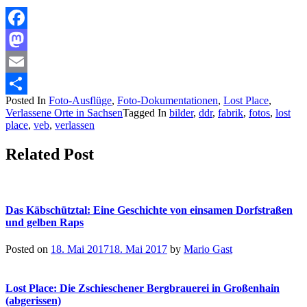
Facebook
Mastodon
Email
Posted In
Foto-Ausflüge
,
Foto-Dokumentationen
,
Lost Place
,
Teilen
Verlassene Orte in Sachsen
Tagged In
bilder
,
ddr
,
fabrik
,
fotos
,
lost
place
,
veb
,
verlassen
Related Post
Das Käbschütztal: Eine Geschichte von einsamen Dorfstraßen
und gelben Raps
Posted on
18. Mai 2017
18. Mai 2017
by
Mario Gast
Lost Place: Die Zschieschener Bergbrauerei in Großenhain
(abgerissen)