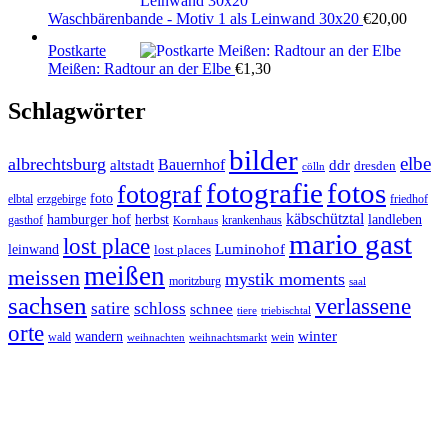
Waschbärenbande - Motiv 1 als Leinwand 30x20
€
20,00
Postkarte
Meißen: Radtour an der Elbe
€
1,30
Schlagwörter
bilder
elbe
albrechtsburg
Bauernhof
ddr
altstadt
dresden
cölln
fotos
fotografie
fotograf
foto
elbtal
erzgebirge
friedhof
käbschütztal
landleben
hamburger hof
herbst
gasthof
krankenhaus
Kornhaus
mario gast
lost place
Luminohof
leinwand
lost places
meißen
meissen
mystik moments
moritzburg
saal
sachsen
verlassene
satire
schloss
schnee
triebischtal
tiere
orte
winter
wandern
wald
wein
weihnachten
weihnachtsmarkt