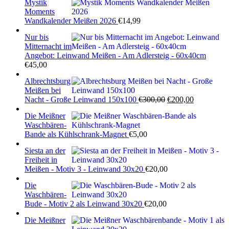
Mystik
Moments
Wandkalender Meißen 2026
€
14,99
Nur bis
Mitternacht im
Angebot: Leinwand Meißen - Am Adlersteig - 60x40cm
€
45,00
Albrechtsburg
Meißen bei
Ursprünglicher
Aktueller
Nacht - Große Leinwand 150x100
€
300,00
€
200,00
Preis
Preis
Die Meißner
war:
ist:
Waschbären-
€300,00
€200,00.
Bande als Kühlschrank-Magnet
€
5,00
Siesta an der
Freiheit in
Meißen - Motiv 3 - Leinwand 30x20
€
20,00
Die
Waschbären-
Bude - Motiv 2 als Leinwand 30x20
€
20,00
Die Meißner