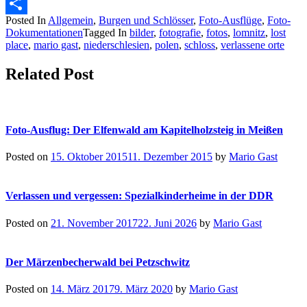
Email
Posted In
Allgemein
,
Burgen und Schlösser
,
Foto-Ausflüge
,
Foto-
Teilen
Dokumentationen
Tagged In
bilder
,
fotografie
,
fotos
,
lomnitz
,
lost
place
,
mario gast
,
niederschlesien
,
polen
,
schloss
,
verlassene orte
Related Post
Foto-Ausflug: Der Elfenwald am Kapitelholzsteig in Meißen
Posted on
15. Oktober 2015
11. Dezember 2015
by
Mario Gast
Verlassen und vergessen: Spezialkinderheime in der DDR
Posted on
21. November 2017
22. Juni 2026
by
Mario Gast
Der Märzenbecherwald bei Petzschwitz
Posted on
14. März 2017
9. März 2020
by
Mario Gast