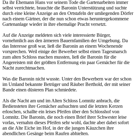
Da ihr Ehemann Hans vor seinem Tode die Gartenarbeiten immer
selbst verrichtete, brauchte die Baronin Unterstützung und suchte
durch eine kleine Anzeige an den Ortstafeln der umliegenden Dörfer
nach einem Gärtner, der die nun schon etwas heruntergekommene
Gartenanlage wieder in ihre ehemalige Pracht versetzt.
Auf die Anzeige meldeten sich viele interessierte Bürger,
vornehmlich aus den ärmeren Bauernfamilien der Umgebung. Da
das Interesse groß war, ließ die Baronin an einem Wochenende
vorsprechen. Weil einige der Bewerber selbst einen Tagesmarsch
zum alten Schloss machen mussten, ließ die Baronin für die
Angereisten mit der größten Entfernung ein paar Gemächer für die
Nacht zurechtmachen.
Was die Baronin nicht wusste. Unter den Bewerbern war der schon
im Umland bekannte Betrüger und Räuber Berthold, der mit seiner
Bande einen düsteren Plan schmiedete.
Als die Nacht am und im Alten Schloss Lomnitz anbrach, die
Bediensteten ihre Gemächer aufsuchten und die letzten Kerzen
erloschen, schallte ein leises Pfeifen über den Schlosshof von
Lomnitz. Die Baronin, die noch einen Brief ihrer Schwester leise
vorlas, vernahm dieses Pfeifen sehr wohl, dachte aber dabei sofort
an die Alte Eiche im Hof, in der die jungen Käuzchen ihre
abendlichen Gesänge beim Raufen abhielten.