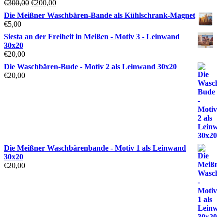
Ursprünglicher
Aktueller
€
300,00
€
200,00
Preis
Preis
Die Meißner Waschbären-Bande als Kühlschrank-Magnet
war:
ist:
€
5,00
€300,00
€200,00.
Siesta an der Freiheit in Meißen - Motiv 3 - Leinwand
30x20
€
20,00
Die Waschbären-Bude - Motiv 2 als Leinwand 30x20
€
20,00
Die Meißner Waschbärenbande - Motiv 1 als Leinwand
30x20
€
20,00