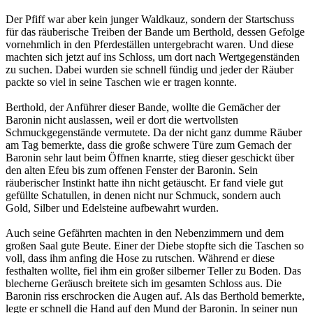
Der Pfiff war aber kein junger Waldkauz, sondern der Startschuss
für das räuberische Treiben der Bande um Berthold, dessen Gefolge
vornehmlich in den Pferdeställen untergebracht waren. Und diese
machten sich jetzt auf ins Schloss, um dort nach Wertgegenständen
zu suchen. Dabei wurden sie schnell fündig und jeder der Räuber
packte so viel in seine Taschen wie er tragen konnte.
Berthold, der Anführer dieser Bande, wollte die Gemächer der
Baronin nicht auslassen, weil er dort die wertvollsten
Schmuckgegenstände vermutete. Da der nicht ganz dumme Räuber
am Tag bemerkte, dass die große schwere Türe zum Gemach der
Baronin sehr laut beim Öffnen knarrte, stieg dieser geschickt über
den alten Efeu bis zum offenen Fenster der Baronin. Sein
räuberischer Instinkt hatte ihn nicht getäuscht. Er fand viele gut
gefüllte Schatullen, in denen nicht nur Schmuck, sondern auch
Gold, Silber und Edelsteine aufbewahrt wurden.
Auch seine Gefährten machten in den Nebenzimmern und dem
großen Saal gute Beute. Einer der Diebe stopfte sich die Taschen so
voll, dass ihm anfing die Hose zu rutschen. Während er diese
festhalten wollte, fiel ihm ein großer silberner Teller zu Boden. Das
blecherne Geräusch breitete sich im gesamten Schloss aus. Die
Baronin riss erschrocken die Augen auf. Als das Berthold bemerkte,
legte er schnell die Hand auf den Mund der Baronin. In seiner nun