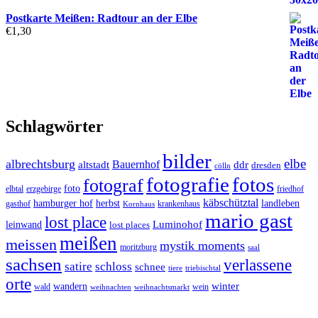
Postkarte Meißen: Radtour an der Elbe
€
1,30
Schlagwörter
bilder
elbe
albrechtsburg
Bauernhof
ddr
altstadt
dresden
cölln
fotos
fotografie
fotograf
foto
elbtal
erzgebirge
friedhof
käbschütztal
landleben
hamburger hof
herbst
gasthof
krankenhaus
Kornhaus
mario gast
lost place
Luminohof
leinwand
lost places
meißen
meissen
mystik moments
moritzburg
saal
sachsen
verlassene
satire
schloss
schnee
triebischtal
tiere
orte
winter
wandern
wald
wein
weihnachten
weihnachtsmarkt