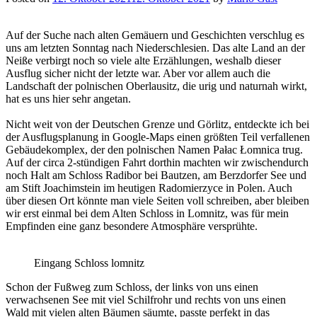
Auf der Suche nach alten Gemäuern und Geschichten verschlug es
uns am letzten Sonntag nach Niederschlesien. Das alte Land an der
Neiße verbirgt noch so viele alte Erzählungen, weshalb dieser
Ausflug sicher nicht der letzte war. Aber vor allem auch die
Landschaft der polnischen Oberlausitz, die urig und naturnah wirkt,
hat es uns hier sehr angetan.
Nicht weit von der Deutschen Grenze und Görlitz, entdeckte ich bei
der Ausflugsplanung in Google-Maps einen größten Teil verfallenen
Gebäudekomplex, der den polnischen Namen Pałac Łomnica trug.
Auf der circa 2-stündigen Fahrt dorthin machten wir zwischendurch
noch Halt am Schloss Radibor bei Bautzen, am Berzdorfer See und
am Stift Joachimstein im heutigen Radomierzyce in Polen. Auch
über diesen Ort könnte man viele Seiten voll schreiben, aber bleiben
wir erst einmal bei dem Alten Schloss in Lomnitz, was für mein
Empfinden eine ganz besondere Atmosphäre versprühte.
Eingang Schloss lomnitz
Schon der Fußweg zum Schloss, der links von uns einen
verwachsenen See mit viel Schilfrohr und rechts von uns einen
Wald mit vielen alten Bäumen säumte, passte perfekt in das