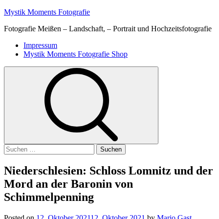
Skip
Mystik Moments Fotografie
to
Fotografie Meißen – Landschaft, – Portrait und Hochzeitsfotografie
content
Primary
Impressum
Menu
Mystik Moments Fotografie Shop
Suchen
nach:
Niederschlesien: Schloss Lomnitz und der
Mord an der Baronin von
Schimmelpenning
Posted on
12. Oktober 2021
12. Oktober 2021
by
Mario Gast