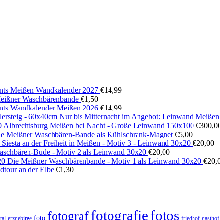
ts Meißen Wandkalender 2027
€
14,99
 Meißner Waschbärenbande
€
1,50
ts Wandkalender Meißen 2026
€
14,99
Nur bis Mitternacht im Angebot: Leinwand Meißen
Albrechtsburg Meißen bei Nacht - Große Leinwand 150x100
€
300,0
ie Meißner Waschbären-Bande als Kühlschrank-Magnet
€
5,00
Siesta an der Freiheit in Meißen - Motiv 3 - Leinwand 30x20
€
20,00
aschbären-Bude - Motiv 2 als Leinwand 30x20
€
20,00
Die Meißner Waschbärenbande - Motiv 1 als Leinwand 30x20
€
20,
dtour an der Elbe
€
1,30
fotos
fotografie
fotograf
foto
tal
erzgebirge
friedhof
gasthof