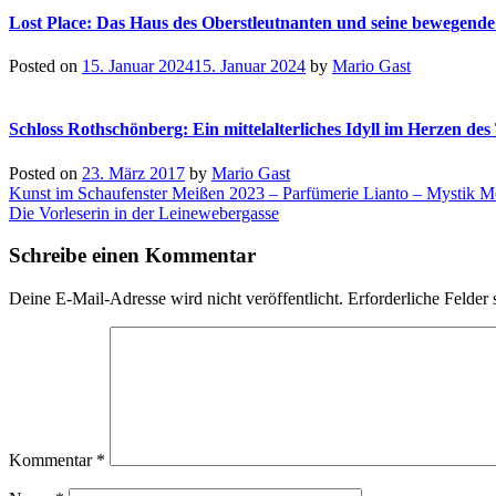
Lost Place: Das Haus des Oberstleutnanten und seine bewegende
Posted on
15. Januar 2024
15. Januar 2024
by
Mario Gast
Schloss Rothschönberg: Ein mittelalterliches Idyll im Herzen des 
Posted on
23. März 2017
by
Mario Gast
Beitragsnavigation
Kunst im Schaufenster Meißen 2023 – Parfümerie Lianto – Mystik M
Die Vorleserin in der Leinewebergasse
Schreibe einen Kommentar
Deine E-Mail-Adresse wird nicht veröffentlicht.
Erforderliche Felder 
Kommentar
*