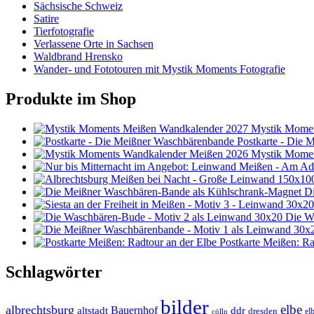
Sächsische Schweiz
Satire
Tierfotografie
Verlassene Orte in Sachsen
Waldbrand Hrensko
Wander- und Fototouren mit Mystik Moments Fotografie
Produkte im Shop
Mystik Momen
Postkarte - Die
Mystik Momen
D
Die W
Postkarte Meißen: Ra
Schlagwörter
bilder
elbe
albrechtsburg
Bauernhof
ddr
altstadt
dresden
elb
cölln