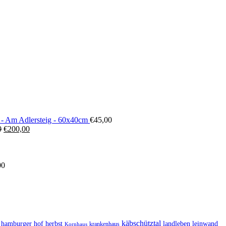
 - Am Adlersteig - 60x40cm
€
45,00
Ursprünglicher
Aktueller
0
€
200,00
Preis
Preis
war:
ist:
€300,00
€200,00.
00
käbschütztal
landleben
hamburger hof
herbst
leinwand
krankenhaus
Kornhaus