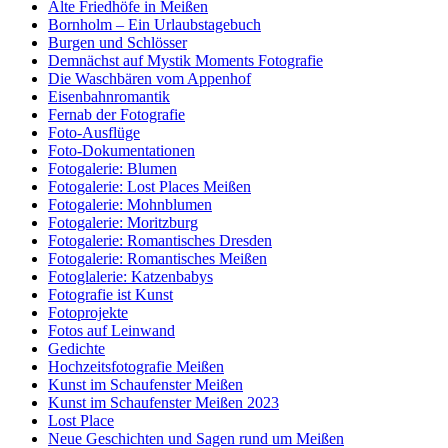
Alte Friedhöfe in Meißen
Bornholm – Ein Urlaubstagebuch
Burgen und Schlösser
Demnächst auf Mystik Moments Fotografie
Die Waschbären vom Appenhof
Eisenbahnromantik
Fernab der Fotografie
Foto-Ausflüge
Foto-Dokumentationen
Fotogalerie: Blumen
Fotogalerie: Lost Places Meißen
Fotogalerie: Mohnblumen
Fotogalerie: Moritzburg
Fotogalerie: Romantisches Dresden
Fotogalerie: Romantisches Meißen
Fotoglalerie: Katzenbabys
Fotografie ist Kunst
Fotoprojekte
Fotos auf Leinwand
Gedichte
Hochzeitsfotografie Meißen
Kunst im Schaufenster Meißen
Kunst im Schaufenster Meißen 2023
Lost Place
Neue Geschichten und Sagen rund um Meißen