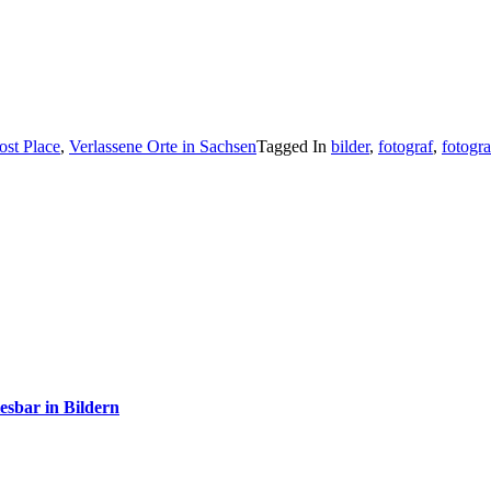
ost Place
,
Verlassene Orte in Sachsen
Tagged In
bilder
,
fotograf
,
fotogra
sbar in Bildern