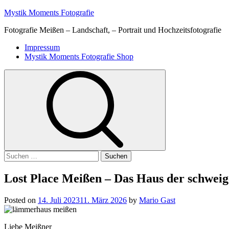
Skip
Mystik Moments Fotografie
to
Fotografie Meißen – Landschaft, – Portrait und Hochzeitsfotografie
content
Primary
Impressum
Menu
Mystik Moments Fotografie Shop
Suchen
nach:
Lost Place Meißen – Das Haus der schwe
Posted on
14. Juli 2023
11. März 2026
by
Mario Gast
Liebe Meißner