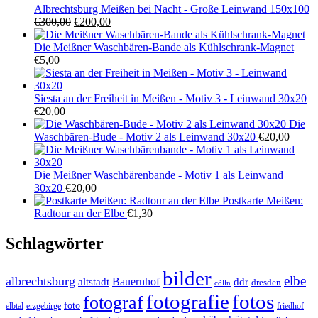
Albrechtsburg Meißen bei Nacht - Große Leinwand 150x100
Ursprünglicher
Aktueller
€
300,00
€
200,00
Preis
Preis
war:
ist:
Die Meißner Waschbären-Bande als Kühlschrank-Magnet
€300,00
€200,00.
€
5,00
Siesta an der Freiheit in Meißen - Motiv 3 - Leinwand 30x20
€
20,00
Die
Waschbären-Bude - Motiv 2 als Leinwand 30x20
€
20,00
Die Meißner Waschbärenbande - Motiv 1 als Leinwand
30x20
€
20,00
Postkarte Meißen:
Radtour an der Elbe
€
1,30
Schlagwörter
bilder
elbe
albrechtsburg
Bauernhof
ddr
altstadt
dresden
cölln
fotos
fotografie
fotograf
foto
elbtal
erzgebirge
friedhof