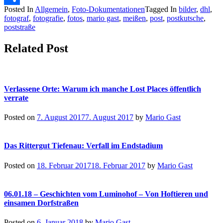
Posted In
Allgemein
,
Foto-Dokumentationen
Tagged In
bilder
,
dhl
,
Teilen
fotograf
,
fotografie
,
fotos
,
mario gast
,
meißen
,
post
,
postkutsche
,
poststraße
Related Post
Verlassene Orte: Warum ich manche Lost Places öffentlich
verrate
Posted on
7. August 2017
7. August 2017
by
Mario Gast
Das Rittergut Tiefenau: Verfall im Endstadium
Posted on
18. Februar 2017
18. Februar 2017
by
Mario Gast
06.01.18 – Geschichten vom Luminohof – Von Hoftieren und
einsamen Dorfstraßen
Posted on
6. Januar 2018
by
Mario Gast