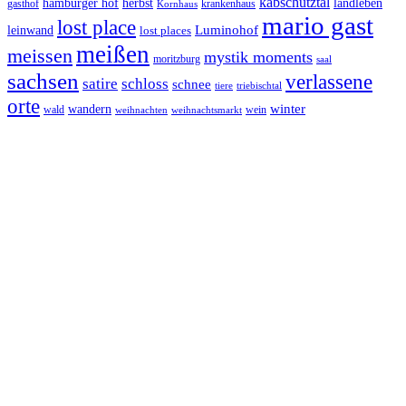
käbschütztal
landleben
hamburger hof
herbst
gasthof
krankenhaus
Kornhaus
mario gast
lost place
Luminohof
leinwand
lost places
meißen
meissen
mystik moments
moritzburg
saal
sachsen
verlassene
satire
schloss
schnee
triebischtal
tiere
orte
winter
wandern
wald
wein
weihnachten
weihnachtsmarkt