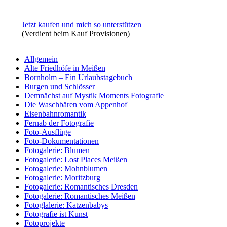
Jetzt kaufen und mich so unterstützen
(Verdient beim Kauf Provisionen)
Allgemein
Alte Friedhöfe in Meißen
Bornholm – Ein Urlaubstagebuch
Burgen und Schlösser
Demnächst auf Mystik Moments Fotografie
Die Waschbären vom Appenhof
Eisenbahnromantik
Fernab der Fotografie
Foto-Ausflüge
Foto-Dokumentationen
Fotogalerie: Blumen
Fotogalerie: Lost Places Meißen
Fotogalerie: Mohnblumen
Fotogalerie: Moritzburg
Fotogalerie: Romantisches Dresden
Fotogalerie: Romantisches Meißen
Fotoglalerie: Katzenbabys
Fotografie ist Kunst
Fotoprojekte