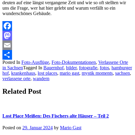
deuten auf eine längst vergangene Zeit und wie so oft stellten wir
uns die Frage, wer hat hier gelebt und warum verfällt so ein
wunderschönes Gebäude.
Facebook
Mastodon
Email
Posted In
Foto-Ausflüge
,
Foto-Dokumentationen
,
Verlassene Orte
Teilen
in Sachsen
Tagged In
Bauernhof
,
bilder
,
fotografie
,
fotos
,
hamburger
hof
,
krankenhaus
,
lost places
,
mario gast
,
mystik moments
,
sachsen
,
verlassene orte
,
wandern
Related Post
Lost Place Meißen: Des Fischers alte Häuser – Teil 2
Posted on
29. Januar 2024
by
Mario Gast