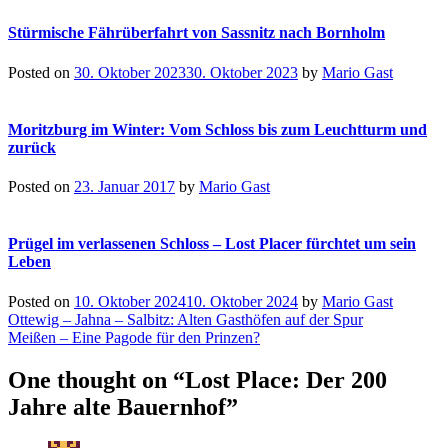
Stürmische Fährüberfahrt von Sassnitz nach Bornholm
Posted on
30. Oktober 2023
30. Oktober 2023
by
Mario Gast
Moritzburg im Winter: Vom Schloss bis zum Leuchtturm und
zurück
Posted on
23. Januar 2017
by
Mario Gast
Prügel im verlassenen Schloss – Lost Placer fürchtet um sein
Leben
Posted on
10. Oktober 2024
10. Oktober 2024
by
Mario Gast
Beitragsnavigation
Ottewig – Jahna – Salbitz: Alten Gasthöfen auf der Spur
Meißen – Eine Pagode für den Prinzen?
One thought on “
Lost Place: Der 200
Jahre alte Bauernhof
”