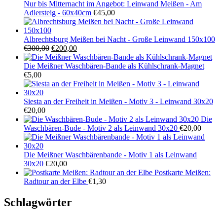
Nur bis Mitternacht im Angebot: Leinwand Meißen - Am
Adlersteig - 60x40cm
€
45,00
Albrechtsburg Meißen bei Nacht - Große Leinwand 150x100
Ursprünglicher
Aktueller
€
300,00
€
200,00
Preis
Preis
war:
ist:
Die Meißner Waschbären-Bande als Kühlschrank-Magnet
€300,00
€200,00.
€
5,00
Siesta an der Freiheit in Meißen - Motiv 3 - Leinwand 30x20
€
20,00
Die
Waschbären-Bude - Motiv 2 als Leinwand 30x20
€
20,00
Die Meißner Waschbärenbande - Motiv 1 als Leinwand
30x20
€
20,00
Postkarte Meißen:
Radtour an der Elbe
€
1,30
Schlagwörter