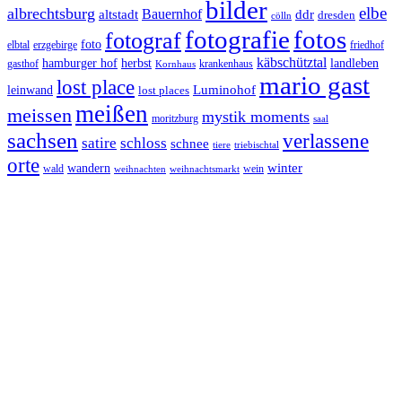
bilder
elbe
albrechtsburg
Bauernhof
ddr
altstadt
dresden
cölln
fotos
fotografie
fotograf
foto
elbtal
erzgebirge
friedhof
käbschütztal
landleben
hamburger hof
herbst
gasthof
krankenhaus
Kornhaus
mario gast
lost place
Luminohof
leinwand
lost places
meißen
meissen
mystik moments
moritzburg
saal
sachsen
verlassene
satire
schloss
schnee
triebischtal
tiere
orte
winter
wandern
wald
wein
weihnachten
weihnachtsmarkt