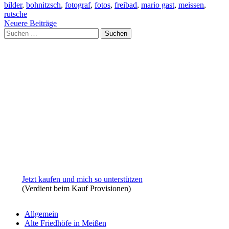
bilder
,
bohnitzsch
,
fotograf
,
fotos
,
freibad
,
mario gast
,
meissen
,
rutsche
Beitragsnavigation
Neuere Beiträge
Suchen
nach:
Jetzt kaufen und mich so unterstützen
(Verdient beim Kauf Provisionen)
Allgemein
Alte Friedhöfe in Meißen