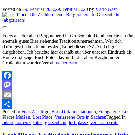
Posted on
29. Februar 2020
29. Februar 2020
by
Mario Gast
Fotos aus der alten Bergbrauerei in Großenhain Damit endete ein für
ehemals gutes Bier stehendes Traditionsunternehmen. Wer sich
dafür geschichtlich interessiert, ist bei diesem SZ-Artikel gut
aufgehoben. Ich berichte hier deshalb nur über unseren Eindruck als
Ruine und zeige Euch Fotos davon. In der alten Bergbrauerei
Großenhain war der Verfall
weiterlesen
Facebook
Mastodon
Email
Posted In
Foto-Ausflüge
,
Foto-Dokumentationen
,
Fotogalerie: Lost
Teilen
Places Meißen
,
Lost Place
,
Verlassene Orte in Sachsen
Tagged In
bilder
,
brauerei
,
fotos
,
großenhain
,
lost plasse
,
verlassene orte