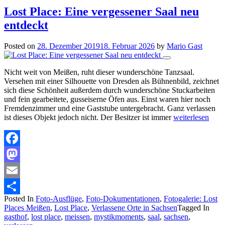
Lost Place: Eine vergessener Saal neu
entdeckt
Posted on
28. Dezember 2019
18. Februar 2026
by
Mario Gast
Nicht weit von Meißen, ruht dieser wunderschöne Tanzsaal.
Versehen mit einer Silhouette von Dresden als Bühnenbild, zeichnet
sich diese Schönheit außerdem durch wunderschöne Stuckarbeiten
und fein gearbeitete, gusseiserne Öfen aus. Einst waren hier noch
Fremdenzimmer und eine Gaststube untergebracht. Ganz verlassen
ist dieses Objekt jedoch nicht. Der Besitzer ist immer
weiterlesen
Facebook
Mastodon
Email
Posted In
Foto-Ausflüge
,
Foto-Dokumentationen
,
Fotogalerie: Lost
Teilen
Places Meißen
,
Lost Place
,
Verlassene Orte in Sachsen
Tagged In
gasthof
,
lost place
,
meissen
,
mystikmoments
,
saal
,
sachsen
,