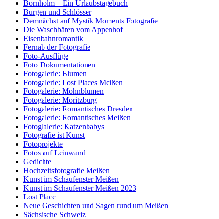
Bornholm – Ein Urlaubstagebuch
Burgen und Schlösser
Demnächst auf Mystik Moments Fotografie
Die Waschbären vom Appenhof
Eisenbahnromantik
Fernab der Fotografie
Foto-Ausflüge
Foto-Dokumentationen
Fotogalerie: Blumen
Fotogalerie: Lost Places Meißen
Fotogalerie: Mohnblumen
Fotogalerie: Moritzburg
Fotogalerie: Romantisches Dresden
Fotogalerie: Romantisches Meißen
Fotoglalerie: Katzenbabys
Fotografie ist Kunst
Fotoprojekte
Fotos auf Leinwand
Gedichte
Hochzeitsfotografie Meißen
Kunst im Schaufenster Meißen
Kunst im Schaufenster Meißen 2023
Lost Place
Neue Geschichten und Sagen rund um Meißen
Sächsische Schweiz