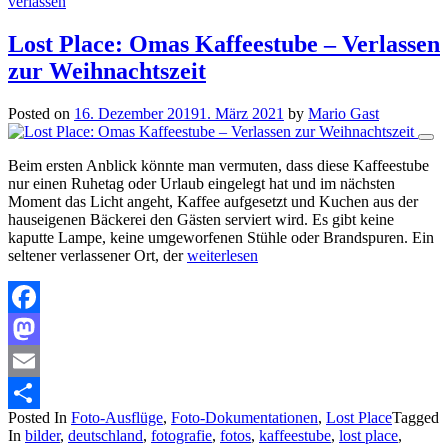
verlassen
Lost Place: Omas Kaffeestube – Verlassen
zur Weihnachtszeit
Posted on
16. Dezember 2019
1. März 2021
by
Mario Gast
Beim ersten Anblick könnte man vermuten, dass diese Kaffeestube
nur einen Ruhetag oder Urlaub eingelegt hat und im nächsten
Moment das Licht angeht, Kaffee aufgesetzt und Kuchen aus der
hauseigenen Bäckerei den Gästen serviert wird. Es gibt keine
kaputte Lampe, keine umgeworfenen Stühle oder Brandspuren. Ein
seltener verlassener Ort, der
weiterlesen
Facebook
Mastodon
Email
Posted In
Foto-Ausflüge
,
Foto-Dokumentationen
,
Lost Place
Tagged
Teilen
In
bilder
,
deutschland
,
fotografie
,
fotos
,
kaffeestube
,
lost place
,