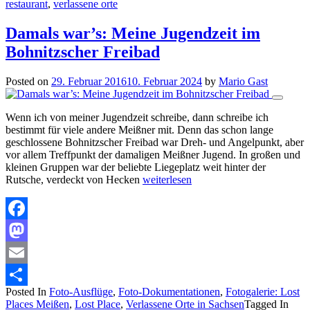
restaurant
,
verlassene orte
Damals war’s: Meine Jugendzeit im
Bohnitzscher Freibad
Posted on
29. Februar 2016
10. Februar 2024
by
Mario Gast
Wenn ich von meiner Jugendzeit schreibe, dann schreibe ich
bestimmt für viele andere Meißner mit. Denn das schon lange
geschlossene Bohnitzscher Freibad war Dreh- und Angelpunkt, aber
vor allem Treffpunkt der damaligen Meißner Jugend. In großen und
kleinen Gruppen war der beliebte Liegeplatz weit hinter der
Rutsche, verdeckt von Hecken
weiterlesen
Facebook
Mastodon
Email
Posted In
Foto-Ausflüge
,
Foto-Dokumentationen
,
Fotogalerie: Lost
Teilen
Places Meißen
,
Lost Place
,
Verlassene Orte in Sachsen
Tagged In