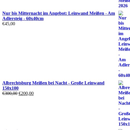
Nur bis Mitternacht im Angebot: Leinwand Meißen - Am
Adlersteig - 60x40cm
€
45,00
Albrechtsburg Meißen bei Nacht - Große Leinwand
150x100
Ursprünglicher
Aktueller
€
300,00
€
200,00
Preis
Preis
war:
ist:
€300,00
€200,00.