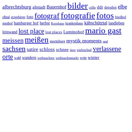
bilder
elbe
albrechtsburg
Bauernhof
ddr
altstadt
dresden
cölln
fotos
fotografie
fotograf
foto
elbtal
erzgebirge
friedhof
käbschütztal
landleben
hamburger hof
herbst
gasthof
krankenhaus
Kornhaus
mario gast
lost place
Luminohof
leinwand
lost places
meißen
meissen
mystik moments
moritzburg
saal
sachsen
verlassene
satire
schloss
schnee
triebischtal
tiere
orte
winter
wandern
wald
wein
weihnachten
weihnachtsmarkt