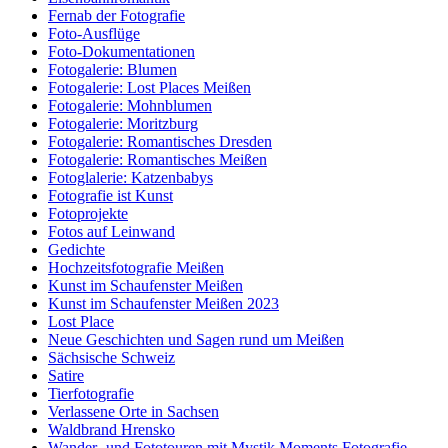
Fernab der Fotografie
Foto-Ausflüge
Foto-Dokumentationen
Fotogalerie: Blumen
Fotogalerie: Lost Places Meißen
Fotogalerie: Mohnblumen
Fotogalerie: Moritzburg
Fotogalerie: Romantisches Dresden
Fotogalerie: Romantisches Meißen
Fotoglalerie: Katzenbabys
Fotografie ist Kunst
Fotoprojekte
Fotos auf Leinwand
Gedichte
Hochzeitsfotografie Meißen
Kunst im Schaufenster Meißen
Kunst im Schaufenster Meißen 2023
Lost Place
Neue Geschichten und Sagen rund um Meißen
Sächsische Schweiz
Satire
Tierfotografie
Verlassene Orte in Sachsen
Waldbrand Hrensko
Wander- und Fototouren mit Mystik Moments Fotografie