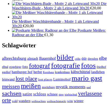
Die
Waschbären-Bude - Motiv 2 als Leinwand 30x20
€
20,00
Die Meißner Waschbärenbande - Motiv 1 als Leinwand
30x20
€
20,00
Postkarte Meißen:
Radtour an der Elbe
€
1,30
Schlagwörter
bilder
elbe
albrechtsburg
Bauernhof
ddr
altstadt
dresden
cölln
fotos
fotografie
fotograf
foto
elbtal
erzgebirge
friedhof
käbschütztal
landleben
hamburger hof
herbst
gasthof
krankenhaus
Kornhaus
mario gast
lost place
Luminohof
leinwand
lost places
meißen
meissen
mystik moments
moritzburg
saal
sachsen
verlassene
satire
schloss
schnee
triebischtal
tiere
orte
winter
wandern
wald
wein
weihnachten
weihnachtsmarkt