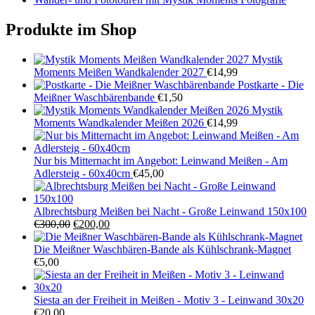
Produkte im Shop
Mystik
Moments Meißen Wandkalender 2027
€
14,99
Postkarte - Die
Meißner Waschbärenbande
€
1,50
Mystik
Moments Wandkalender Meißen 2026
€
14,99
Nur bis Mitternacht im Angebot: Leinwand Meißen - Am
Adlersteig - 60x40cm
€
45,00
Albrechtsburg Meißen bei Nacht - Große Leinwand 150x100
Ursprünglicher
Aktueller
€
300,00
€
200,00
Preis
Preis
war:
ist:
Die Meißner Waschbären-Bande als Kühlschrank-Magnet
€300,00
€200,00.
€
5,00
Siesta an der Freiheit in Meißen - Motiv 3 - Leinwand 30x20
€
20,00