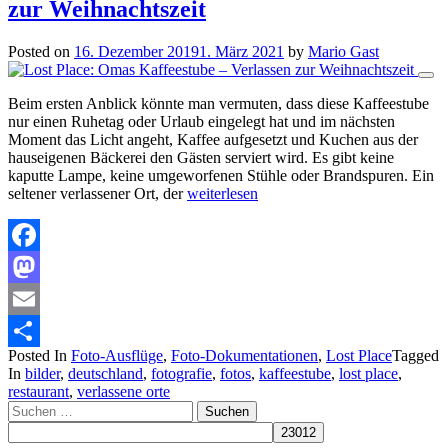
zur Weihnachtszeit
Posted on
16. Dezember 2019
1. März 2021
by
Mario Gast
Beim ersten Anblick könnte man vermuten, dass diese Kaffeestube
nur einen Ruhetag oder Urlaub eingelegt hat und im nächsten
Moment das Licht angeht, Kaffee aufgesetzt und Kuchen aus der
hauseigenen Bäckerei den Gästen serviert wird. Es gibt keine
kaputte Lampe, keine umgeworfenen Stühle oder Brandspuren. Ein
seltener verlassener Ort, der
weiterlesen
Facebook
Mastodon
Email
Posted In
Foto-Ausflüge
,
Foto-Dokumentationen
,
Lost Place
Tagged
Teilen
In
bilder
,
deutschland
,
fotografie
,
fotos
,
kaffeestube
,
lost place
,
restaurant
,
verlassene orte
Suchen
nach: