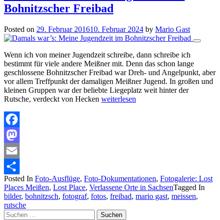
Bohnitzscher Freibad
Posted on
29. Februar 2016
10. Februar 2024
by
Mario Gast
Wenn ich von meiner Jugendzeit schreibe, dann schreibe ich
bestimmt für viele andere Meißner mit. Denn das schon lange
geschlossene Bohnitzscher Freibad war Dreh- und Angelpunkt, aber
vor allem Treffpunkt der damaligen Meißner Jugend. In großen und
kleinen Gruppen war der beliebte Liegeplatz weit hinter der
Rutsche, verdeckt von Hecken
weiterlesen
Facebook
Mastodon
Email
Posted In
Foto-Ausflüge
,
Foto-Dokumentationen
,
Fotogalerie: Lost
Teilen
Places Meißen
,
Lost Place
,
Verlassene Orte in Sachsen
Tagged In
bilder
,
bohnitzsch
,
fotograf
,
fotos
,
freibad
,
mario gast
,
meissen
,
rutsche
Suchen