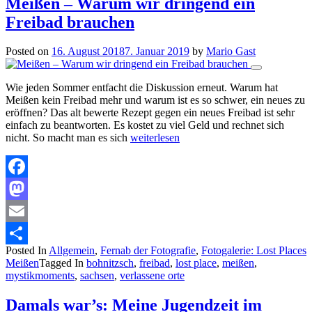
Meißen – Warum wir dringend ein
Freibad brauchen
Posted on
16. August 2018
7. Januar 2019
by
Mario Gast
Wie jeden Sommer entfacht die Diskussion erneut. Warum hat
Meißen kein Freibad mehr und warum ist es so schwer, ein neues zu
eröffnen? Das alt bewerte Rezept gegen ein neues Freibad ist sehr
einfach zu beantworten. Es kostet zu viel Geld und rechnet sich
nicht. So macht man es sich
weiterlesen
Facebook
Mastodon
Email
Posted In
Allgemein
,
Fernab der Fotografie
,
Fotogalerie: Lost Places
Teilen
Meißen
Tagged In
bohnitzsch
,
freibad
,
lost place
,
meißen
,
mystikmoments
,
sachsen
,
verlassene orte
Damals war’s: Meine Jugendzeit im