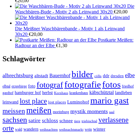
€
20,00
Die
Waschbären-Bude - Motiv 2 als Leinwand 30x20
€
20,00
Die Meißner Waschbärenbande - Motiv 1 als Leinwand
30x20
€
20,00
Postkarte Meißen:
Radtour an der Elbe
€
1,30
Schlagwörter
bilder
elbe
albrechtsburg
Bauernhof
ddr
altstadt
dresden
cölln
fotos
fotografie
fotograf
foto
elbtal
erzgebirge
friedhof
käbschütztal
landleben
hamburger hof
herbst
gasthof
krankenhaus
Kornhaus
mario gast
lost place
Luminohof
leinwand
lost places
meißen
meissen
mystik moments
moritzburg
saal
sachsen
verlassene
satire
schloss
schnee
triebischtal
tiere
orte
winter
wandern
wald
wein
weihnachten
weihnachtsmarkt