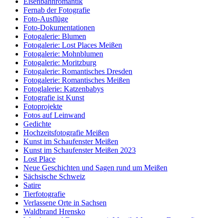
Eisenbahnromantik
Fernab der Fotografie
Foto-Ausflüge
Foto-Dokumentationen
Fotogalerie: Blumen
Fotogalerie: Lost Places Meißen
Fotogalerie: Mohnblumen
Fotogalerie: Moritzburg
Fotogalerie: Romantisches Dresden
Fotogalerie: Romantisches Meißen
Fotoglalerie: Katzenbabys
Fotografie ist Kunst
Fotoprojekte
Fotos auf Leinwand
Gedichte
Hochzeitsfotografie Meißen
Kunst im Schaufenster Meißen
Kunst im Schaufenster Meißen 2023
Lost Place
Neue Geschichten und Sagen rund um Meißen
Sächsische Schweiz
Satire
Tierfotografie
Verlassene Orte in Sachsen
Waldbrand Hrensko