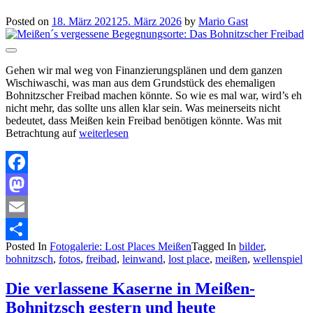
Posted on
18. März 2021
25. März 2026
by
Mario Gast
Gehen wir mal weg von Finanzierungsplänen und dem ganzen
Wischiwaschi, was man aus dem Grundstück des ehemaligen
Bohnitzscher Freibad machen könnte. So wie es mal war, wird’s eh
nicht mehr, das sollte uns allen klar sein. Was meinerseits nicht
bedeutet, dass Meißen kein Freibad benötigen könnte. Was mit
Betrachtung auf
weiterlesen
Facebook
Mastodon
Email
Posted In
Fotogalerie: Lost Places Meißen
Tagged In
bilder
,
Teilen
bohnitzsch
,
fotos
,
freibad
,
leinwand
,
lost place
,
meißen
,
wellenspiel
Die verlassene Kaserne in Meißen-
Bohnitzsch gestern und heute