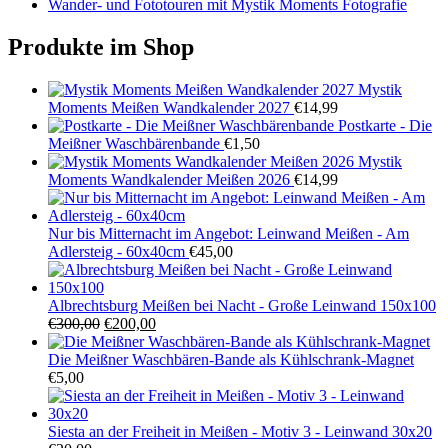
Wander- und Fototouren mit Mystik Moments Fotografie
Produkte im Shop
Mystik
Moments Meißen Wandkalender 2027
€
14,99
Postkarte - Die
Meißner Waschbärenbande
€
1,50
Mystik
Moments Wandkalender Meißen 2026
€
14,99
Nur bis Mitternacht im Angebot: Leinwand Meißen - Am
Adlersteig - 60x40cm
€
45,00
Albrechtsburg Meißen bei Nacht - Große Leinwand 150x100
Ursprünglicher
Aktueller
€
300,00
€
200,00
Preis
Preis
war:
ist:
Die Meißner Waschbären-Bande als Kühlschrank-Magnet
€300,00
€200,00.
€
5,00
Siesta an der Freiheit in Meißen - Motiv 3 - Leinwand 30x20