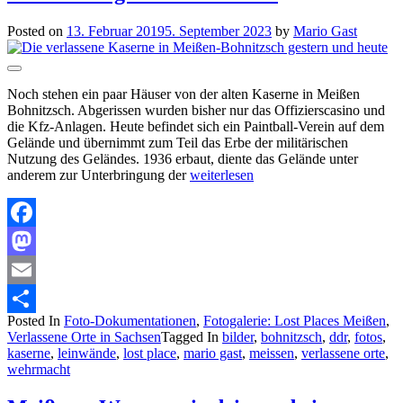
Posted on
13. Februar 2019
5. September 2023
by
Mario Gast
Noch stehen ein paar Häuser von der alten Kaserne in Meißen
Bohnitzsch. Abgerissen wurden bisher nur das Offizierscasino und
die Kfz-Anlagen. Heute befindet sich ein Paintball-Verein auf dem
Gelände und übernimmt zum Teil das Erbe der militärischen
Nutzung des Geländes. 1936 erbaut, diente das Gelände unter
anderem zur Unterbringung der
weiterlesen
Facebook
Mastodon
Email
Posted In
Foto-Dokumentationen
,
Fotogalerie: Lost Places Meißen
,
Teilen
Verlassene Orte in Sachsen
Tagged In
bilder
,
bohnitzsch
,
ddr
,
fotos
,
kaserne
,
leinwände
,
lost place
,
mario gast
,
meissen
,
verlassene orte
,
wehrmacht