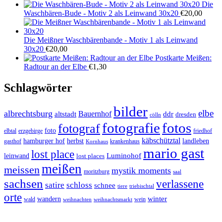
Die
Waschbären-Bude - Motiv 2 als Leinwand 30x20
€
20,00
Die Meißner Waschbärenbande - Motiv 1 als Leinwand
30x20
€
20,00
Postkarte Meißen:
Radtour an der Elbe
€
1,30
Schlagwörter
bilder
elbe
albrechtsburg
Bauernhof
ddr
altstadt
dresden
cölln
fotos
fotografie
fotograf
foto
elbtal
erzgebirge
friedhof
käbschütztal
landleben
hamburger hof
herbst
gasthof
krankenhaus
Kornhaus
mario gast
lost place
Luminohof
leinwand
lost places
meißen
meissen
mystik moments
moritzburg
saal
sachsen
verlassene
satire
schloss
schnee
triebischtal
tiere
orte
winter
wandern
wald
wein
weihnachten
weihnachtsmarkt