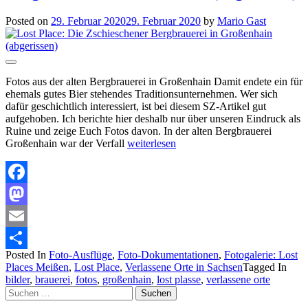
Posted on
29. Februar 2020
29. Februar 2020
by
Mario Gast
Fotos aus der alten Bergbrauerei in Großenhain Damit endete ein für
ehemals gutes Bier stehendes Traditionsunternehmen. Wer sich
dafür geschichtlich interessiert, ist bei diesem SZ-Artikel gut
aufgehoben. Ich berichte hier deshalb nur über unseren Eindruck als
Ruine und zeige Euch Fotos davon. In der alten Bergbrauerei
Großenhain war der Verfall
weiterlesen
Facebook
Mastodon
Email
Posted In
Foto-Ausflüge
,
Foto-Dokumentationen
,
Fotogalerie: Lost
Teilen
Places Meißen
,
Lost Place
,
Verlassene Orte in Sachsen
Tagged In
bilder
,
brauerei
,
fotos
,
großenhain
,
lost plasse
,
verlassene orte
Suchen
nach: