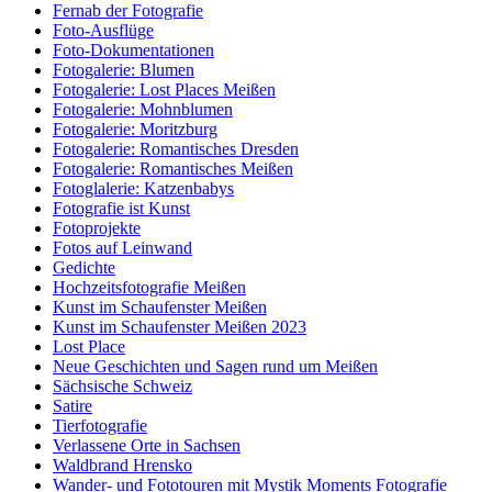
Fernab der Fotografie
Foto-Ausflüge
Foto-Dokumentationen
Fotogalerie: Blumen
Fotogalerie: Lost Places Meißen
Fotogalerie: Mohnblumen
Fotogalerie: Moritzburg
Fotogalerie: Romantisches Dresden
Fotogalerie: Romantisches Meißen
Fotoglalerie: Katzenbabys
Fotografie ist Kunst
Fotoprojekte
Fotos auf Leinwand
Gedichte
Hochzeitsfotografie Meißen
Kunst im Schaufenster Meißen
Kunst im Schaufenster Meißen 2023
Lost Place
Neue Geschichten und Sagen rund um Meißen
Sächsische Schweiz
Satire
Tierfotografie
Verlassene Orte in Sachsen
Waldbrand Hrensko
Wander- und Fototouren mit Mystik Moments Fotografie