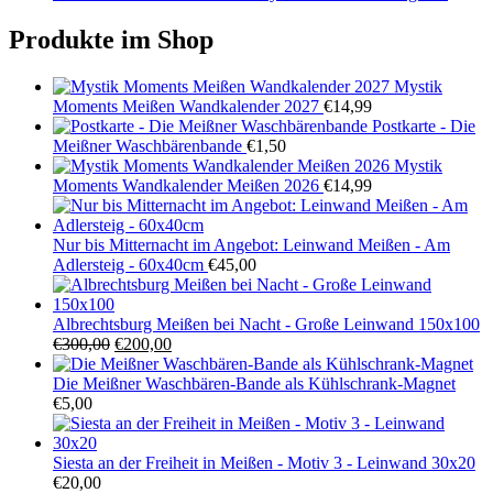
Produkte im Shop
Mystik
Moments Meißen Wandkalender 2027
€
14,99
Postkarte - Die
Meißner Waschbärenbande
€
1,50
Mystik
Moments Wandkalender Meißen 2026
€
14,99
Nur bis Mitternacht im Angebot: Leinwand Meißen - Am
Adlersteig - 60x40cm
€
45,00
Albrechtsburg Meißen bei Nacht - Große Leinwand 150x100
Ursprünglicher
Aktueller
€
300,00
€
200,00
Preis
Preis
war:
ist:
Die Meißner Waschbären-Bande als Kühlschrank-Magnet
€300,00
€200,00.
€
5,00
Siesta an der Freiheit in Meißen - Motiv 3 - Leinwand 30x20
€
20,00