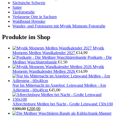
Sächsische Schweiz
Satire
Tierfotografie
Verlassene Orte in Sachsen
Waldbrand Hrensko
Wander- und Fototouren mit Mystik Moments Fotografie
Produkte im Shop
Mystik
Moments Meißen Wandkalender 2027
€
14,99
Postkarte - Die
Meißner Waschbärenbande
€
1,50
Mystik
Moments Wandkalender Meißen 2026
€
14,99
Nur bis Mitternacht im Angebot: Leinwand Meißen - Am
Adlersteig - 60x40cm
€
45,00
Albrechtsburg Meißen bei Nacht - Große Leinwand 150x100
Ursprünglicher
Aktueller
€
300,00
€
200,00
Preis
Preis