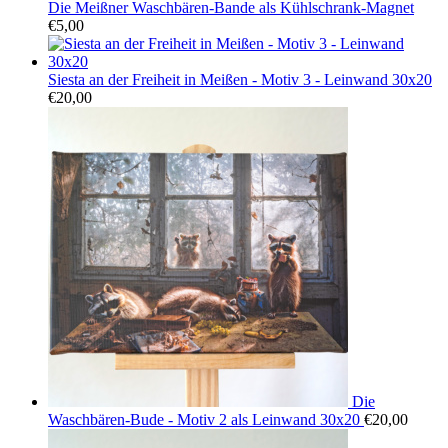
war:
ist:
Die Meißner Waschbären-Bande als Kühlschrank-Magnet
€300,00
€200,00.
€
5,00
Siesta an der Freiheit in Meißen - Motiv 3 - Leinwand 30x20
€
20,00
Die
Waschbären-Bude - Motiv 2 als Leinwand 30x20
€
20,00