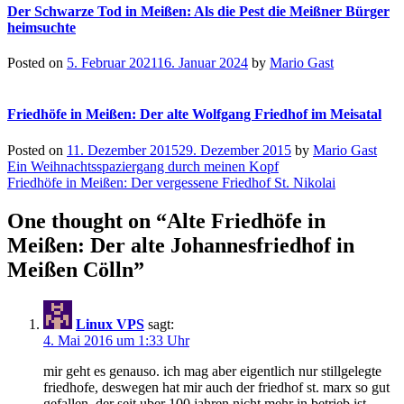
Der Schwarze Tod in Meißen: Als die Pest die Meißner Bürger
heimsuchte
Posted on
5. Februar 2021
16. Januar 2024
by
Mario Gast
Friedhöfe in Meißen: Der alte Wolfgang Friedhof im Meisatal
Posted on
11. Dezember 2015
29. Dezember 2015
by
Mario Gast
Beitragsnavigation
Ein Weihnachtsspaziergang durch meinen Kopf
Friedhöfe in Meißen: Der vergessene Friedhof St. Nikolai
One thought on “
Alte Friedhöfe in
Meißen: Der alte Johannesfriedhof in
Meißen Cölln
”
Linux VPS
sagt:
4. Mai 2016 um 1:33 Uhr
mir geht es genauso. ich mag aber eigentlich nur stillgelegte
friedhofe, deswegen hat mir auch der friedhof st. marx so gut
gefallen, der seit uber 100 jahren nicht mehr in betrieb ist.