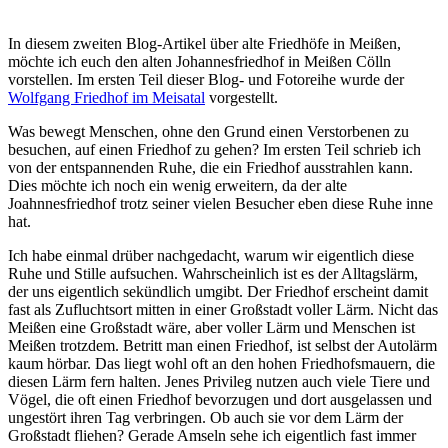
In diesem zweiten Blog-Artikel über alte Friedhöfe in Meißen,
möchte ich euch den alten Johannesfriedhof in Meißen Cölln
vorstellen. Im ersten Teil dieser Blog- und Fotoreihe wurde der
Wolfgang Friedhof im Meisatal
vorgestellt.
Was bewegt Menschen, ohne den Grund einen Verstorbenen zu
besuchen, auf einen Friedhof zu gehen? Im ersten Teil schrieb ich
von der entspannenden Ruhe, die ein Friedhof ausstrahlen kann.
Dies möchte ich noch ein wenig erweitern, da der alte
Joahnnesfriedhof trotz seiner vielen Besucher eben diese Ruhe inne
hat.
Ich habe einmal drüber nachgedacht, warum wir eigentlich diese
Ruhe und Stille aufsuchen. Wahrscheinlich ist es der Alltagslärm,
der uns eigentlich sekündlich umgibt. Der Friedhof erscheint damit
fast als Zufluchtsort mitten in einer Großstadt voller Lärm. Nicht das
Meißen eine Großstadt wäre, aber voller Lärm und Menschen ist
Meißen trotzdem. Betritt man einen Friedhof, ist selbst der Autolärm
kaum hörbar. Das liegt wohl oft an den hohen Friedhofsmauern, die
diesen Lärm fern halten. Jenes Privileg nutzen auch viele Tiere und
Vögel, die oft einen Friedhof bevorzugen und dort ausgelassen und
ungestört ihren Tag verbringen. Ob auch sie vor dem Lärm der
Großstadt fliehen? Gerade Amseln sehe ich eigentlich fast immer