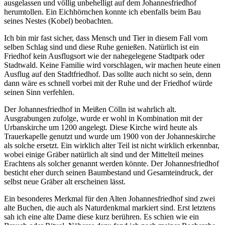
ausgelassen und völlig unbehelligt auf dem Johannesfriedhof
herumtollen. Ein Eichhörnchen konnte ich ebenfalls beim Bau
seines Nestes (Kobel) beobachten.
Ich bin mir fast sicher, dass Mensch und Tier in diesem Fall vom
selben Schlag sind und diese Ruhe genießen. Natürlich ist ein
Friedhof kein Ausflugsort wie der nahegelegene Stadtpark oder
Stadtwald. Keine Familie wird vorschlagen, wir machen heute einen
Ausflug auf den Stadtfriedhof. Das sollte auch nicht so sein, denn
dann wäre es schnell vorbei mit der Ruhe und der Friedhof würde
seinen Sinn verfehlen.
Der Johannesfriedhof in Meißen Cölln ist wahrlich alt.
Ausgrabungen zufolge, wurde er wohl in Kombination mit der
Urbanskirche um 1200 angelegt. Diese Kirche wird heute als
Trauerkapelle genutzt und wurde um 1900 von der Johanneskirche
als solche ersetzt. Ein wirklich alter Teil ist nicht wirklich erkennbar,
wobei einige Gräber natürlich alt sind und der Mittelteil meines
Erachtens als solcher genannt werden könnte. Der Johannesfriedhof
besticht eher durch seinen Baumbestand und Gesamteindruck, der
selbst neue Gräber alt erscheinen lässt.
Ein besonderes Merkmal für den Alten Johannesfriedhof sind zwei
alte Buchen, die auch als Naturdenkmal markiert sind. Erst letztens
sah ich eine alte Dame diese kurz berühren. Es schien wie ein