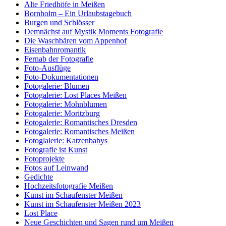
Alte Friedhöfe in Meißen
Bornholm – Ein Urlaubstagebuch
Burgen und Schlösser
Demnächst auf Mystik Moments Fotografie
Die Waschbären vom Appenhof
Eisenbahnromantik
Fernab der Fotografie
Foto-Ausflüge
Foto-Dokumentationen
Fotogalerie: Blumen
Fotogalerie: Lost Places Meißen
Fotogalerie: Mohnblumen
Fotogalerie: Moritzburg
Fotogalerie: Romantisches Dresden
Fotogalerie: Romantisches Meißen
Fotoglalerie: Katzenbabys
Fotografie ist Kunst
Fotoprojekte
Fotos auf Leinwand
Gedichte
Hochzeitsfotografie Meißen
Kunst im Schaufenster Meißen
Kunst im Schaufenster Meißen 2023
Lost Place
Neue Geschichten und Sagen rund um Meißen