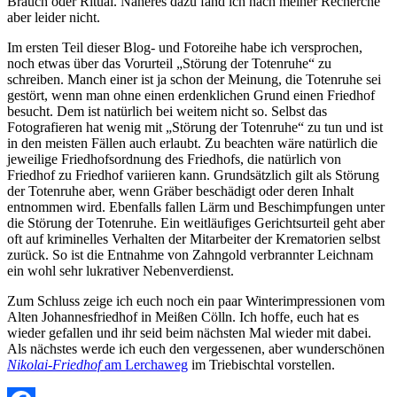
Brauch oder Ritual. Näheres dazu fand ich nach meiner Recherche
aber leider nicht.
Im ersten Teil dieser Blog- und Fotoreihe habe ich versprochen,
noch etwas über das Vorurteil „Störung der Totenruhe“ zu
schreiben. Manch einer ist ja schon der Meinung, die Totenruhe sei
gestört, wenn man ohne einen erdenklichen Grund einen Friedhof
besucht. Dem ist natürlich bei weitem nicht so. Selbst das
Fotografieren hat wenig mit „Störung der Totenruhe“ zu tun und ist
in den meisten Fällen auch erlaubt. Zu beachten wäre natürlich die
jeweilige Friedhofsordnung des Friedhofs, die natürlich von
Friedhof zu Friedhof variieren kann. Grundsätzlich gilt als Störung
der Totenruhe aber, wenn Gräber beschädigt oder deren Inhalt
entnommen wird. Ebenfalls fallen Lärm und Beschimpfungen unter
die Störung der Totenruhe. Ein weitläufiges Gerichtsurteil geht aber
oft auf kriminelles Verhalten der Mitarbeiter der Krematorien selbst
zurück. So ist die Entnahme von Zahngold verbrannter Leichnam
ein wohl sehr lukrativer Nebenverdienst.
Zum Schluss zeige ich euch noch ein paar Winterimpressionen vom
Alten Johannesfriedhof in Meißen Cölln. Ich hoffe, euch hat es
wieder gefallen und ihr seid beim nächsten Mal wieder mit dabei.
Als nächstes werde ich euch den vergessenen, aber wunderschönen
Nikolai-Friedhof
am Lerchaweg
im Triebischtal vorstellen.