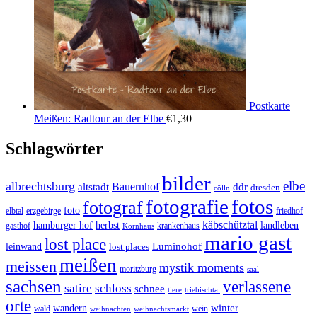
Postkarte
Meißen: Radtour an der Elbe
€
1,30
Schlagwörter
bilder
elbe
albrechtsburg
Bauernhof
ddr
altstadt
dresden
cölln
fotos
fotografie
fotograf
foto
elbtal
erzgebirge
friedhof
käbschütztal
landleben
hamburger hof
herbst
gasthof
krankenhaus
Kornhaus
mario gast
lost place
Luminohof
leinwand
lost places
meißen
meissen
mystik moments
moritzburg
saal
sachsen
verlassene
satire
schloss
schnee
triebischtal
tiere
orte
winter
wandern
wald
wein
weihnachten
weihnachtsmarkt