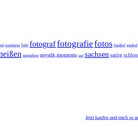
fotos
fotografie
fotograf
foto
tal
erzgebirge
friedhof
gasthof
meißen
sachsen
mystik moments
satire
schlos
moritzburg
saal
Jetzt kaufen und mich so u