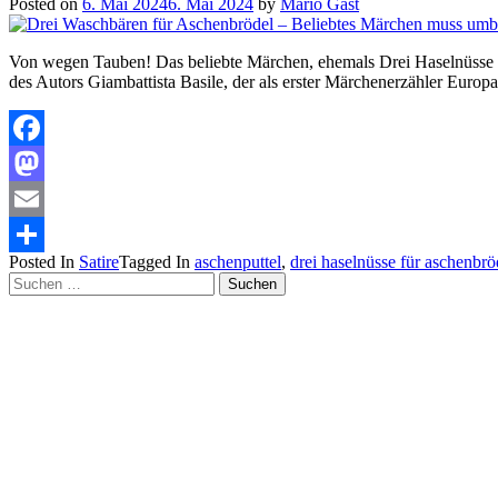
Posted on
6. Mai 2024
6. Mai 2024
by
Mario Gast
Von wegen Tauben! Das beliebte Märchen, ehemals Drei Haselnüsse f
des Autors Giambattista Basile, der als erster Märchenerzähler Europ
Facebook
Mastodon
Email
Posted In
Satire
Tagged In
aschenputtel
,
drei haselnüsse für aschenbrö
Teilen
Suchen
nach: