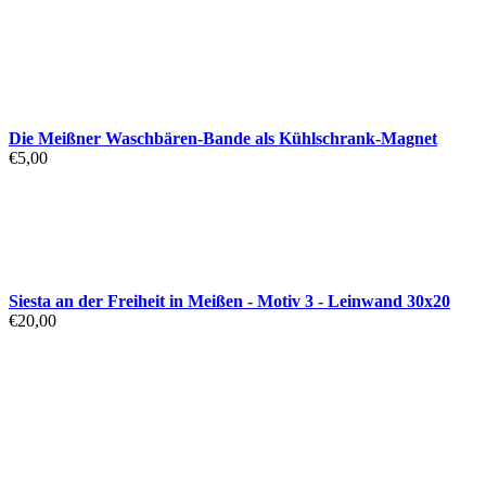
war:
ist:
€300,00
€200,00.
Die Meißner Waschbären-Bande als Kühlschrank-Magnet
€
5,00
Siesta an der Freiheit in Meißen - Motiv 3 - Leinwand 30x20
€
20,00