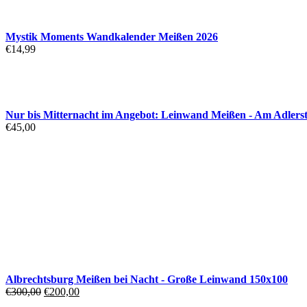
Mystik Moments Wandkalender Meißen 2026
€
14,99
Nur bis Mitternacht im Angebot: Leinwand Meißen - Am Adlerst
€
45,00
Albrechtsburg Meißen bei Nacht - Große Leinwand 150x100
Ursprünglicher
Aktueller
€
300,00
€
200,00
Preis
Preis