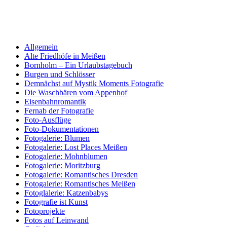
Allgemein
Alte Friedhöfe in Meißen
Bornholm – Ein Urlaubstagebuch
Burgen und Schlösser
Demnächst auf Mystik Moments Fotografie
Die Waschbären vom Appenhof
Eisenbahnromantik
Fernab der Fotografie
Foto-Ausflüge
Foto-Dokumentationen
Fotogalerie: Blumen
Fotogalerie: Lost Places Meißen
Fotogalerie: Mohnblumen
Fotogalerie: Moritzburg
Fotogalerie: Romantisches Dresden
Fotogalerie: Romantisches Meißen
Fotoglalerie: Katzenbabys
Fotografie ist Kunst
Fotoprojekte
Fotos auf Leinwand