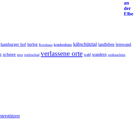
käbschütztal
landleben
hamburger hof
herbst
leinwand
krankenhaus
Kornhaus
verlassene orte
s
schnee
wandern
wald
triebischtal
weihnachten
tiere
nterstützen