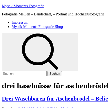
Skip
Mystik Moments Fotografie
to
Fotografie Meißen – Landschaft, – Portrait und Hochzeitsfotografie
content
Primary
Impressum
Menu
Mystik Moments Fotografie Shop
Suchen
nach:
drei haselnüsse für aschenbröde
Drei Waschbären für Aschenbrödel – Bel