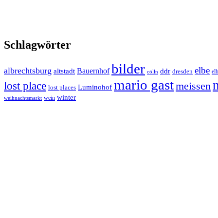
Schlagwörter
bilder
elbe
albrechtsburg
Bauernhof
ddr
altstadt
dresden
elb
cölln
mario gast
lost place
meissen
Luminohof
lost places
winter
wein
weihnachtsmarkt