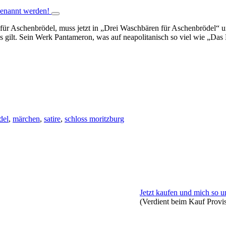
ür Aschenbrödel, muss jetzt in „Drei Waschbären für Aschenbrödel“ um
as gilt. Sein Werk Pantameron, was auf neapolitanisch so viel wie „Das
del
,
märchen
,
satire
,
schloss moritzburg
Jetzt kaufen und mich so u
(Verdient beim Kauf Provi