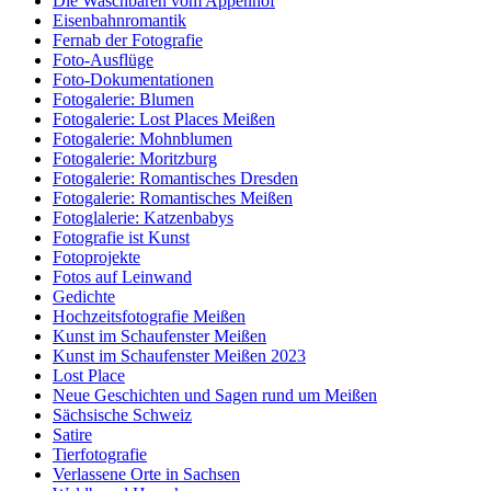
Die Waschbären vom Appenhof
Eisenbahnromantik
Fernab der Fotografie
Foto-Ausflüge
Foto-Dokumentationen
Fotogalerie: Blumen
Fotogalerie: Lost Places Meißen
Fotogalerie: Mohnblumen
Fotogalerie: Moritzburg
Fotogalerie: Romantisches Dresden
Fotogalerie: Romantisches Meißen
Fotoglalerie: Katzenbabys
Fotografie ist Kunst
Fotoprojekte
Fotos auf Leinwand
Gedichte
Hochzeitsfotografie Meißen
Kunst im Schaufenster Meißen
Kunst im Schaufenster Meißen 2023
Lost Place
Neue Geschichten und Sagen rund um Meißen
Sächsische Schweiz
Satire
Tierfotografie
Verlassene Orte in Sachsen