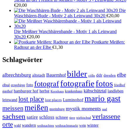
€
20,00
Die
Waschbären-Bude - Motiv 2 als Leinwand 30x20
€
20,00
Die Meißner Waschbärenbande - Motiv 1 als Leinwand
30x20
€
20,00
Postkarte Meißen:
Radtour an der Elbe
€
1,30
Schlagwörter
bilder
elbe
albrechtsburg
Bauernhof
ddr
altstadt
dresden
cölln
fotos
fotografie
fotograf
foto
elbtal
erzgebirge
friedhof
käbschütztal
landleben
hamburger hof
herbst
gasthof
krankenhaus
Kornhaus
mario gast
lost place
Luminohof
leinwand
lost places
meißen
meissen
mystik moments
moritzburg
saal
sachsen
verlassene
satire
schloss
schnee
triebischtal
tiere
orte
winter
wandern
wald
wein
weihnachten
weihnachtsmarkt