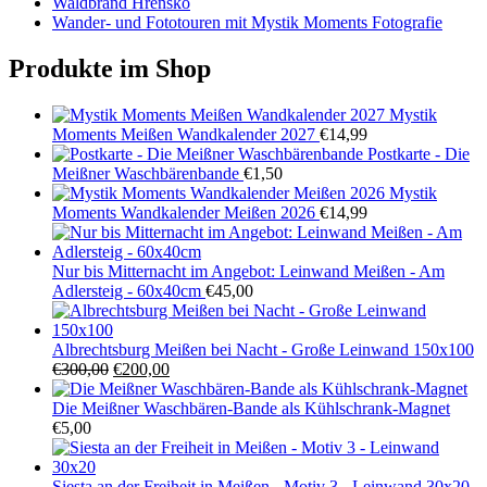
Waldbrand Hrensko
Wander- und Fototouren mit Mystik Moments Fotografie
Produkte im Shop
Mystik
Moments Meißen Wandkalender 2027
€
14,99
Postkarte - Die
Meißner Waschbärenbande
€
1,50
Mystik
Moments Wandkalender Meißen 2026
€
14,99
Nur bis Mitternacht im Angebot: Leinwand Meißen - Am
Adlersteig - 60x40cm
€
45,00
Albrechtsburg Meißen bei Nacht - Große Leinwand 150x100
Ursprünglicher
Aktueller
€
300,00
€
200,00
Preis
Preis
war:
ist:
Die Meißner Waschbären-Bande als Kühlschrank-Magnet
€300,00
€200,00.
€
5,00
Siesta an der Freiheit in Meißen - Motiv 3 - Leinwand 30x20