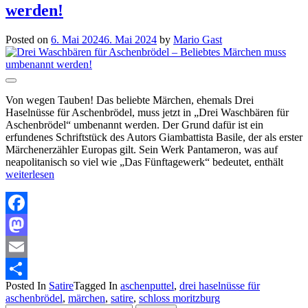
werden!
Posted on
6. Mai 2024
6. Mai 2024
by
Mario Gast
Von wegen Tauben! Das beliebte Märchen, ehemals Drei
Haselnüsse für Aschenbrödel, muss jetzt in „Drei Waschbären für
Aschenbrödel“ umbenannt werden. Der Grund dafür ist ein
erfundenes Schriftstück des Autors Giambattista Basile, der als erster
Märchenerzähler Europas gilt. Sein Werk Pantameron, was auf
neapolitanisch so viel wie „Das Fünftagewerk“ bedeutet, enthält
weiterlesen
Facebook
Mastodon
Email
Posted In
Satire
Tagged In
aschenputtel
,
drei haselnüsse für
Teilen
aschenbrödel
,
märchen
,
satire
,
schloss moritzburg