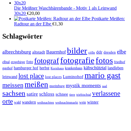
Die Meißner Waschbärenbande - Motiv 1 als Leinwand
30x20
€
20,00
Postkarte Meißen:
Radtour an der Elbe
€
1,30
Schlagwörter
bilder
elbe
albrechtsburg
Bauernhof
ddr
altstadt
dresden
cölln
fotos
fotografie
fotograf
foto
elbtal
erzgebirge
friedhof
käbschütztal
landleben
hamburger hof
herbst
gasthof
krankenhaus
Kornhaus
mario gast
lost place
Luminohof
leinwand
lost places
meißen
meissen
mystik moments
moritzburg
saal
sachsen
verlassene
satire
schloss
schnee
triebischtal
tiere
orte
winter
wandern
wald
wein
weihnachten
weihnachtsmarkt