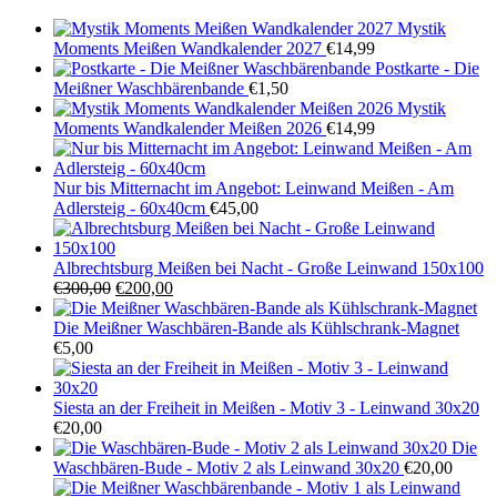
Mystik
Moments Meißen Wandkalender 2027
€
14,99
Postkarte - Die
Meißner Waschbärenbande
€
1,50
Mystik
Moments Wandkalender Meißen 2026
€
14,99
Nur bis Mitternacht im Angebot: Leinwand Meißen - Am
Adlersteig - 60x40cm
€
45,00
Albrechtsburg Meißen bei Nacht - Große Leinwand 150x100
Ursprünglicher
Aktueller
€
300,00
€
200,00
Preis
Preis
war:
ist:
Die Meißner Waschbären-Bande als Kühlschrank-Magnet
€300,00
€200,00.
€
5,00
Siesta an der Freiheit in Meißen - Motiv 3 - Leinwand 30x20
€
20,00
Die
Waschbären-Bude - Motiv 2 als Leinwand 30x20
€
20,00