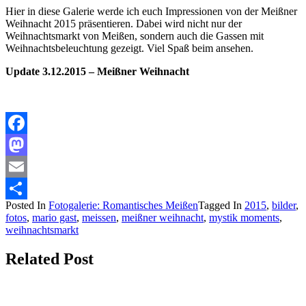
Hier in diese Galerie werde ich euch Impressionen von der Meißner
Weihnacht 2015 präsentieren. Dabei wird nicht nur der
Weihnachtsmarkt von Meißen, sondern auch die Gassen mit
Weihnachtsbeleuchtung gezeigt. Viel Spaß beim ansehen.
Update 3.12.2015 – Meißner Weihnacht
Facebook
Mastodon
Email
Posted In
Fotogalerie: Romantisches Meißen
Tagged In
2015
,
bilder
,
Teilen
fotos
,
mario gast
,
meissen
,
meißner weihnacht
,
mystik moments
,
weihnachtsmarkt
Related Post