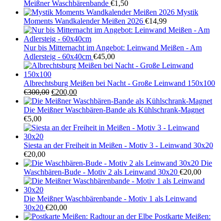
Meißner Waschbärenbande
€
1,50
Mystik
Moments Wandkalender Meißen 2026
€
14,99
Nur bis Mitternacht im Angebot: Leinwand Meißen - Am
Adlersteig - 60x40cm
€
45,00
Albrechtsburg Meißen bei Nacht - Große Leinwand 150x100
Ursprünglicher
Aktueller
€
300,00
€
200,00
Preis
Preis
war:
ist:
Die Meißner Waschbären-Bande als Kühlschrank-Magnet
€300,00
€200,00.
€
5,00
Siesta an der Freiheit in Meißen - Motiv 3 - Leinwand 30x20
€
20,00
Die
Waschbären-Bude - Motiv 2 als Leinwand 30x20
€
20,00
Die Meißner Waschbärenbande - Motiv 1 als Leinwand
30x20
€
20,00
Postkarte Meißen: