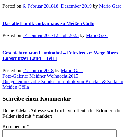
Posted on
6. Februar 2018
18. Dezember 2019
by
Mario Gast
Das alte Landkrankenhaus zu Meißen Cölln
Posted on
14. Januar 2017
12. Juli 2023
by
Mario Gast
Geschichten vom Luminohof – Fotostrecke: Wege übers
Löbschützer Land – Teil 1
Posted on
15. Januar 2018
by
Mario Gast
Beitragsnavigation
Foto-Galerie: Meißner Weihnacht 2015
Die geheimnisvolle Zündschnurfabrik von Brücker & Zinke in
Meißen Cölln
Schreibe einen Kommentar
Deine E-Mail-Adresse wird nicht veröffentlicht.
Erforderliche
Felder sind mit
*
markiert
Kommentar
*