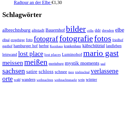
Radtour an der Elbe
€
1,30
Schlagwörter
bilder
elbe
albrechtsburg
Bauernhof
ddr
altstadt
dresden
cölln
fotos
fotografie
fotograf
foto
elbtal
erzgebirge
friedhof
käbschütztal
landleben
hamburger hof
herbst
gasthof
krankenhaus
Kornhaus
mario gast
lost place
Luminohof
leinwand
lost places
meißen
meissen
mystik moments
moritzburg
saal
sachsen
verlassene
satire
schloss
schnee
triebischtal
tiere
orte
winter
wandern
wald
wein
weihnachten
weihnachtsmarkt