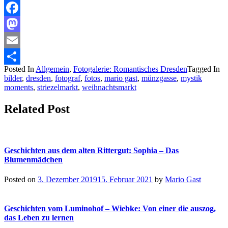
Facebook
Mastodon
Email
Posted In
Allgemein
,
Fotogalerie: Romantisches Dresden
Tagged In
Teilen
bilder
,
dresden
,
fotograf
,
fotos
,
mario gast
,
münzgasse
,
mystik
moments
,
striezelmarkt
,
weihnachtsmarkt
Related Post
Geschichten aus dem alten Rittergut: Sophia – Das
Blumenmädchen
Posted on
3. Dezember 2019
15. Februar 2021
by
Mario Gast
Geschichten vom Luminohof – Wiebke: Von einer die auszog,
das Leben zu lernen