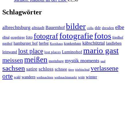
Schlagwörter
bilder
elbe
albrechtsburg
Bauernhof
ddr
altstadt
dresden
cölln
fotos
fotografie
fotograf
foto
elbtal
erzgebirge
friedhof
käbschütztal
landleben
hamburger hof
herbst
gasthof
krankenhaus
Kornhaus
mario gast
lost place
Luminohof
leinwand
lost places
meißen
meissen
mystik moments
moritzburg
saal
sachsen
verlassene
satire
schloss
schnee
triebischtal
tiere
orte
winter
wandern
wald
wein
weihnachten
weihnachtsmarkt