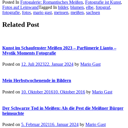
Posted In
Fotogalerie: Romantisches Meißen
,
Fotografie ist Kunst
,
Teilen
Fotos auf Leinwand
Tagged In
bilder
,
blumen
,
elbe
,
fotograf
,
fotografie
,
fotos
,
mario gast
,
meissen
,
meißen
,
sachsen
Related Post
Kunst im Schaufenster Meißen 2023 – Parfümerie Lianto –
Mystik Moments Fotografie
Posted on
12. Juli 2023
22. Januar 2024
by
Mario Gast
Mein Herbstwochenende in Bildern
Posted on
10. Oktober 2016
10. Oktober 2016
by
Mario Gast
Der Schwarze Tod in Meißen: Als die Pest die Meißner Bürger
heimsuchte
Posted on
5. Februar 2021
16. Januar 2024
by
Mario Gast