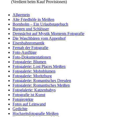
(Verdient beim Kauf Provisionen)
Allgemein
Alte Friedhöfe in Meißen
Bornholm – Ein Urlaubstagebuch
Burgen und Schlösser
Demnächst auf Mystik Moments Fotografie
Die Waschbären vom Appenhof
Eisenbahnromantik
Fernab der Fotografie
Foto-Ausflüge
Foto-Dokumentationen
Fotogalerie: Blumen
Fotogalerie: Lost Places Meißen
Fotogalerie: Mohnblumen
Fotogalerie: Moritzburg
Fotogalerie: Romantisches Dresden
Fotogalerie: Romantisches Meißen
Fotoglalerie: Katzenbabys
Fotografie ist Kunst
Fotoprojekte
Fotos auf Leinwand
Gedichte
Hochzeitsfotografie Meißen