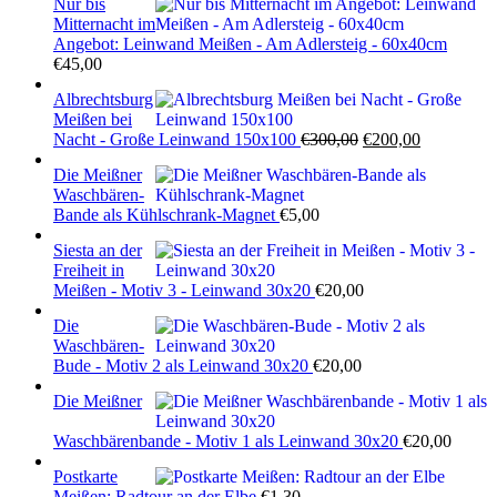
Nur bis
Mitternacht im
Angebot: Leinwand Meißen - Am Adlersteig - 60x40cm
€
45,00
Albrechtsburg
Meißen bei
Ursprünglicher
Aktueller
Nacht - Große Leinwand 150x100
€
300,00
€
200,00
Preis
Preis
Die Meißner
war:
ist:
Waschbären-
€300,00
€200,00.
Bande als Kühlschrank-Magnet
€
5,00
Siesta an der
Freiheit in
Meißen - Motiv 3 - Leinwand 30x20
€
20,00
Die
Waschbären-
Bude - Motiv 2 als Leinwand 30x20
€
20,00
Die Meißner
Waschbärenbande - Motiv 1 als Leinwand 30x20
€
20,00
Postkarte
Meißen: Radtour an der Elbe
€
1,30