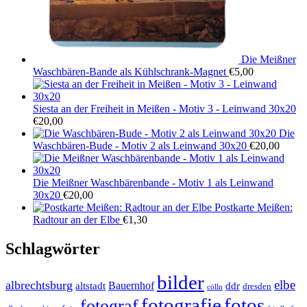
Die Meißner
Waschbären-Bande als Kühlschrank-Magnet
€
5,00
Siesta an der Freiheit in Meißen - Motiv 3 - Leinwand 30x20
€
20,00
Die
Waschbären-Bude - Motiv 2 als Leinwand 30x20
€
20,00
Die Meißner Waschbärenbande - Motiv 1 als Leinwand
30x20
€
20,00
Postkarte Meißen:
Radtour an der Elbe
€
1,30
Schlagwörter
bilder
elbe
albrechtsburg
Bauernhof
ddr
altstadt
dresden
cölln
fotos
fotografie
fotograf