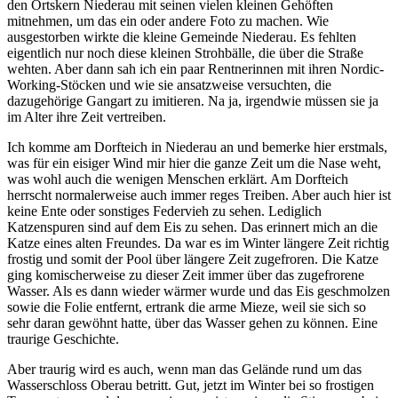
den Ortskern Niederau mit seinen vielen kleinen Gehöften
mitnehmen, um das ein oder andere Foto zu machen. Wie
ausgestorben wirkte die kleine Gemeinde Niederau. Es fehlten
eigentlich nur noch diese kleinen Strohbälle, die über die Straße
wehten. Aber dann sah ich ein paar Rentnerinnen mit ihren Nordic-
Working-Stöcken und wie sie ansatzweise versuchten, die
dazugehörige Gangart zu imitieren. Na ja, irgendwie müssen sie ja
im Alter ihre Zeit vertreiben.
Ich komme am Dorfteich in Niederau an und bemerke hier erstmals,
was für ein eisiger Wind mir hier die ganze Zeit um die Nase weht,
was wohl auch die wenigen Menschen erklärt. Am Dorfteich
herrscht normalerweise auch immer reges Treiben. Aber auch hier ist
keine Ente oder sonstiges Federvieh zu sehen. Lediglich
Katzenspuren sind auf dem Eis zu sehen. Das erinnert mich an die
Katze eines alten Freundes. Da war es im Winter längere Zeit richtig
frostig und somit der Pool über längere Zeit zugefroren. Die Katze
ging komischerweise zu dieser Zeit immer über das zugefrorene
Wasser. Als es dann wieder wärmer wurde und das Eis geschmolzen
sowie die Folie entfernt, ertrank die arme Mieze, weil sie sich so
sehr daran gewöhnt hatte, über das Wasser gehen zu können. Eine
traurige Geschichte.
Aber traurig wird es auch, wenn man das Gelände rund um das
Wasserschloss Oberau betritt. Gut, jetzt im Winter bei so frostigen