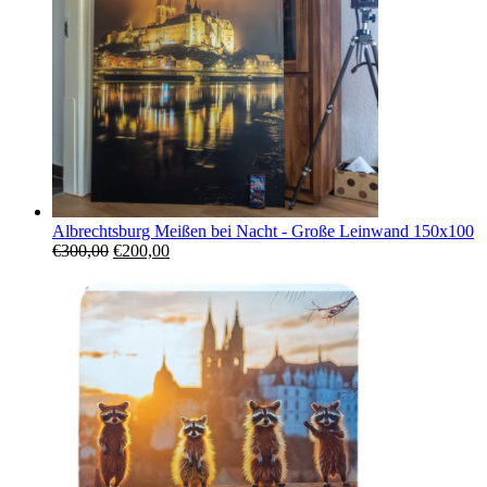
Albrechtsburg Meißen bei Nacht - Große Leinwand 150x100
Ursprünglicher
Aktueller
€
300,00
€
200,00
Preis
Preis
war:
ist:
€300,00
€200,00.