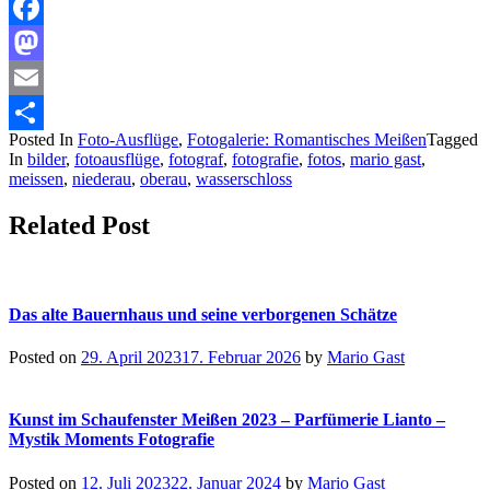
Facebook
Mastodon
Email
Posted In
Foto-Ausflüge
,
Fotogalerie: Romantisches Meißen
Tagged
Teilen
In
bilder
,
fotoausflüge
,
fotograf
,
fotografie
,
fotos
,
mario gast
,
meissen
,
niederau
,
oberau
,
wasserschloss
Related Post
Das alte Bauernhaus und seine verborgenen Schätze
Posted on
29. April 2023
17. Februar 2026
by
Mario Gast
Kunst im Schaufenster Meißen 2023 – Parfümerie Lianto –
Mystik Moments Fotografie
Posted on
12. Juli 2023
22. Januar 2024
by
Mario Gast