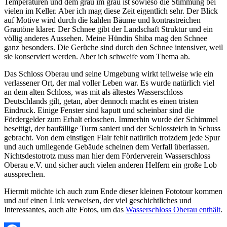
Temperaturen und dem grau im grau ist sowieso die Stimmung bei
vielen im Keller. Aber ich mag diese Zeit eigentlich sehr. Der Blick
auf Motive wird durch die kahlen Bäume und kontrastreichen
Grautöne klarer. Der Schnee gibt der Landschaft Struktur und ein
völlig anderes Aussehen. Meine Hündin Shiba mag den Schnee
ganz besonders. Die Gerüche sind durch den Schnee intensiver, weil
sie konserviert werden. Aber ich schweife vom Thema ab.
Das Schloss Oberau und seine Umgebung wirkt teilweise wie ein
verlassener Ort, der mal voller Leben war. Es wurde natürlich viel
an dem alten Schloss, was mit als ältestes Wasserschloss
Deutschlands gilt, getan, aber dennoch macht es einen tristen
Eindruck. Einige Fenster sind kaputt und scheinbar sind die
Fördergelder zum Erhalt erloschen. Immerhin wurde der Schimmel
beseitigt, der baufällige Turm saniert und der Schlossteich in Schuss
gebracht. Von dem einstigen Flair fehlt natürlich trotzdem jede Spur
und auch umliegende Gebäude scheinen dem Verfall überlassen.
Nichtsdestotrotz muss man hier dem Förderverein Wasserschloss
Oberau e.V. und sicher auch vielen anderen Helfern ein große Lob
aussprechen.
Hiermit möchte ich auch zum Ende dieser kleinen Fototour kommen
und auf einen Link verweisen, der viel geschichtliches und
Interessantes, auch alte Fotos, um das
Wasserschloss Oberau enthält
.