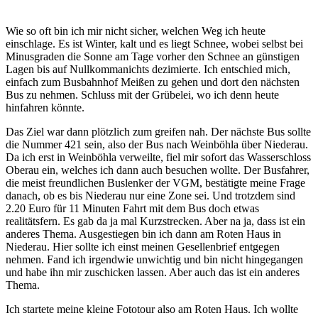
Wie so oft bin ich mir nicht sicher, welchen Weg ich heute
einschlage. Es ist Winter, kalt und es liegt Schnee, wobei selbst bei
Minusgraden die Sonne am Tage vorher den Schnee an günstigen
Lagen bis auf Nullkommanichts dezimierte. Ich entschied mich,
einfach zum Busbahnhof Meißen zu gehen und dort den nächsten
Bus zu nehmen. Schluss mit der Grübelei, wo ich denn heute
hinfahren könnte.
Das Ziel war dann plötzlich zum greifen nah. Der nächste Bus sollte
die Nummer 421 sein, also der Bus nach Weinböhla über Niederau.
Da ich erst in Weinböhla verweilte, fiel mir sofort das Wasserschloss
Oberau ein, welches ich dann auch besuchen wollte. Der Busfahrer,
die meist freundlichen Buslenker der VGM, bestätigte meine Frage
danach, ob es bis Niederau nur eine Zone sei. Und trotzdem sind
2.20 Euro für 11 Minuten Fahrt mit dem Bus doch etwas
realitätsfern. Es gab da ja mal Kurzstrecken. Aber na ja, dass ist ein
anderes Thema. Ausgestiegen bin ich dann am Roten Haus in
Niederau. Hier sollte ich einst meinen Gesellenbrief entgegen
nehmen. Fand ich irgendwie unwichtig und bin nicht hingegangen
und habe ihn mir zuschicken lassen. Aber auch das ist ein anderes
Thema.
Ich startete meine kleine Fototour also am Roten Haus. Ich wollte