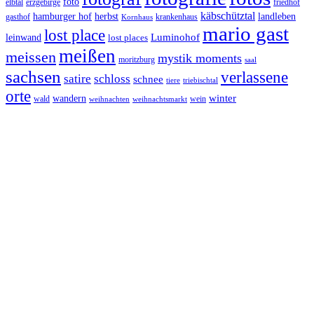
foto
elbtal
erzgebirge
friedhof
käbschütztal
landleben
hamburger hof
herbst
gasthof
krankenhaus
Kornhaus
mario gast
lost place
Luminohof
leinwand
lost places
meißen
meissen
mystik moments
moritzburg
saal
sachsen
verlassene
satire
schloss
schnee
triebischtal
tiere
orte
winter
wandern
wald
wein
weihnachten
weihnachtsmarkt