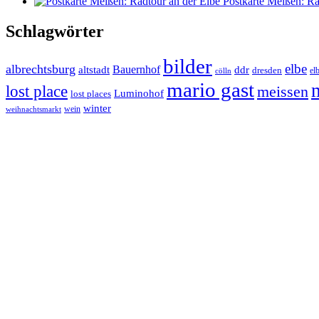
Postkarte Meißen: Ra
Schlagwörter
bilder
elbe
albrechtsburg
Bauernhof
ddr
altstadt
dresden
elb
cölln
mario gast
lost place
meissen
Luminohof
lost places
winter
wein
weihnachtsmarkt