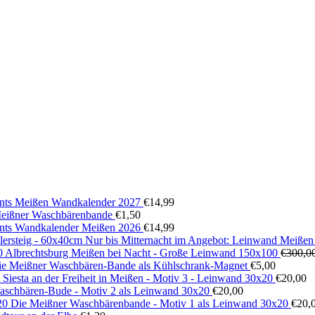
ts Meißen Wandkalender 2027
€
14,99
 Meißner Waschbärenbande
€
1,50
ts Wandkalender Meißen 2026
€
14,99
Nur bis Mitternacht im Angebot: Leinwand Meißen
Albrechtsburg Meißen bei Nacht - Große Leinwand 150x100
€
300,0
ie Meißner Waschbären-Bande als Kühlschrank-Magnet
€
5,00
Siesta an der Freiheit in Meißen - Motiv 3 - Leinwand 30x20
€
20,00
aschbären-Bude - Motiv 2 als Leinwand 30x20
€
20,00
Die Meißner Waschbärenbande - Motiv 1 als Leinwand 30x20
€
20,