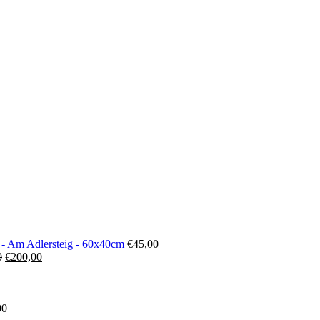
 - Am Adlersteig - 60x40cm
€
45,00
Ursprünglicher
Aktueller
0
€
200,00
Preis
Preis
war:
ist:
€300,00
€200,00.
00