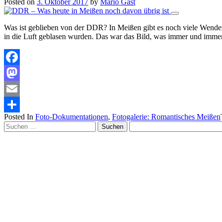
Posted on
3. Oktober 2017
by
Mario Gast
Was ist geblieben von der DDR? In Meißen gibt es noch viele Wendeze
in die Luft geblasen wurden. Das war das Bild, was immer und imme
Facebook
Mastodon
Email
Posted In
Foto-Dokumentationen
,
Fotogalerie: Romantisches Meißen
Teilen
Suchen
nach: