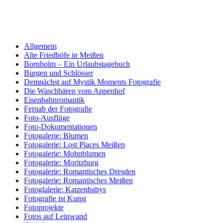
Allgemein
Alte Friedhöfe in Meißen
Bornholm – Ein Urlaubstagebuch
Burgen und Schlösser
Demnächst auf Mystik Moments Fotografie
Die Waschbären vom Appenhof
Eisenbahnromantik
Fernab der Fotografie
Foto-Ausflüge
Foto-Dokumentationen
Fotogalerie: Blumen
Fotogalerie: Lost Places Meißen
Fotogalerie: Mohnblumen
Fotogalerie: Moritzburg
Fotogalerie: Romantisches Dresden
Fotogalerie: Romantisches Meißen
Fotoglalerie: Katzenbabys
Fotografie ist Kunst
Fotoprojekte
Fotos auf Leinwand