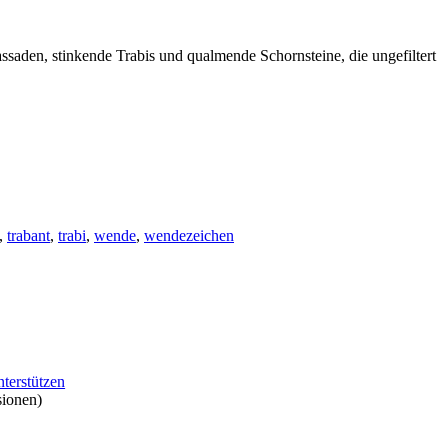
saden, stinkende Trabis und qualmende Schornsteine, die ungefiltert
,
trabant
,
trabi
,
wende
,
wendezeichen
nterstützen
sionen)