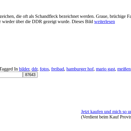
ichen, die oft als Schandfleck bezeichnet werden. Graue, brüchige Fas
r wieder über die DDR gezeigt wurde. Dieses Bild
weiterlesen
Tagged In
bilder
,
ddr
,
fotos
,
freibad
,
hamburger hof
,
mario gast
,
meißen
Jetzt kaufen und mich so u
(Verdient beim Kauf Provi