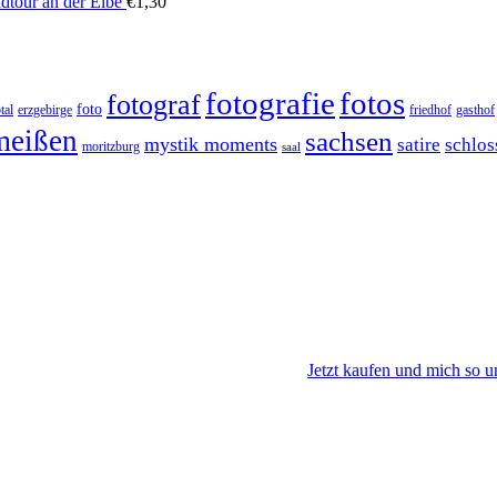
dtour an der Elbe
€
1,30
fotos
fotografie
fotograf
foto
tal
erzgebirge
friedhof
gasthof
meißen
sachsen
mystik moments
satire
schlos
moritzburg
saal
Jetzt kaufen und mich so u