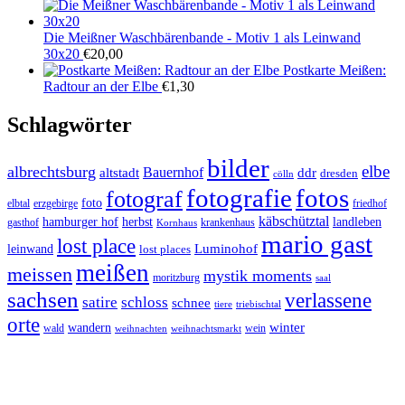
Die Meißner Waschbärenbande - Motiv 1 als Leinwand
30x20
€
20,00
Postkarte Meißen:
Radtour an der Elbe
€
1,30
Schlagwörter
bilder
elbe
albrechtsburg
Bauernhof
ddr
altstadt
dresden
cölln
fotos
fotografie
fotograf
foto
elbtal
erzgebirge
friedhof
käbschütztal
landleben
hamburger hof
herbst
gasthof
krankenhaus
Kornhaus
mario gast
lost place
Luminohof
leinwand
lost places
meißen
meissen
mystik moments
moritzburg
saal
sachsen
verlassene
satire
schloss
schnee
triebischtal
tiere
orte
winter
wandern
wald
wein
weihnachten
weihnachtsmarkt