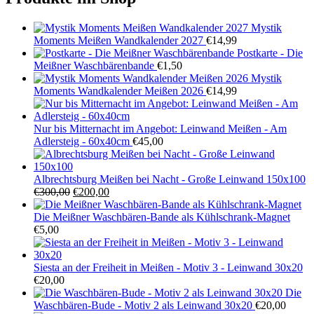
Mystik
Moments Meißen Wandkalender 2027
€
14,99
Postkarte - Die
Meißner Waschbärenbande
€
1,50
Mystik
Moments Wandkalender Meißen 2026
€
14,99
Nur bis Mitternacht im Angebot: Leinwand Meißen - Am
Adlersteig - 60x40cm
€
45,00
Albrechtsburg Meißen bei Nacht - Große Leinwand 150x100
Ursprünglicher
Aktueller
€
300,00
€
200,00
Preis
Preis
war:
ist:
Die Meißner Waschbären-Bande als Kühlschrank-Magnet
€300,00
€200,00.
€
5,00
Siesta an der Freiheit in Meißen - Motiv 3 - Leinwand 30x20
€
20,00
Die
Waschbären-Bude - Motiv 2 als Leinwand 30x20
€
20,00