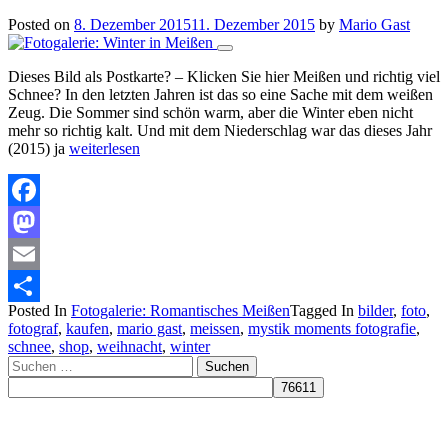
Posted on
8. Dezember 2015
11. Dezember 2015
by
Mario Gast
Dieses Bild als Postkarte? – Klicken Sie hier Meißen und richtig viel
Schnee? In den letzten Jahren ist das so eine Sache mit dem weißen
Zeug. Die Sommer sind schön warm, aber die Winter eben nicht
mehr so richtig kalt. Und mit dem Niederschlag war das dieses Jahr
(2015) ja
weiterlesen
Facebook
Mastodon
Email
Posted In
Fotogalerie: Romantisches Meißen
Tagged In
bilder
,
foto
,
Teilen
fotograf
,
kaufen
,
mario gast
,
meissen
,
mystik moments fotografie
,
schnee
,
shop
,
weihnacht
,
winter
Suchen
nach: