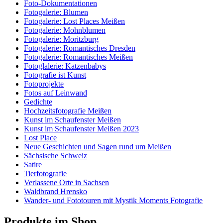
Foto-Dokumentationen
Fotogalerie: Blumen
Fotogalerie: Lost Places Meißen
Fotogalerie: Mohnblumen
Fotogalerie: Moritzburg
Fotogalerie: Romantisches Dresden
Fotogalerie: Romantisches Meißen
Fotoglalerie: Katzenbabys
Fotografie ist Kunst
Fotoprojekte
Fotos auf Leinwand
Gedichte
Hochzeitsfotografie Meißen
Kunst im Schaufenster Meißen
Kunst im Schaufenster Meißen 2023
Lost Place
Neue Geschichten und Sagen rund um Meißen
Sächsische Schweiz
Satire
Tierfotografie
Verlassene Orte in Sachsen
Waldbrand Hrensko
Wander- und Fototouren mit Mystik Moments Fotografie
Produkte im Shop