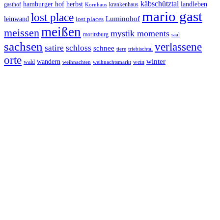
käbschütztal
landleben
hamburger hof
herbst
gasthof
krankenhaus
Kornhaus
mario gast
lost place
Luminohof
leinwand
lost places
meißen
meissen
mystik moments
moritzburg
saal
sachsen
verlassene
satire
schloss
schnee
triebischtal
tiere
orte
winter
wandern
wald
wein
weihnachten
weihnachtsmarkt