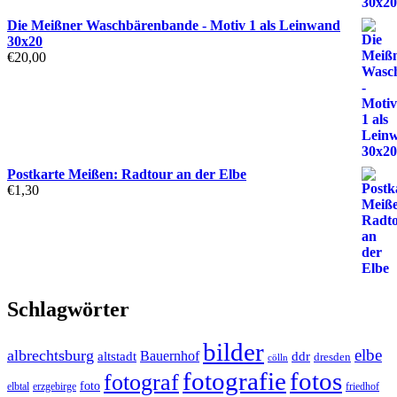
Die Meißner Waschbärenbande - Motiv 1 als Leinwand
30x20
€
20,00
Postkarte Meißen: Radtour an der Elbe
€
1,30
Schlagwörter
bilder
elbe
albrechtsburg
Bauernhof
ddr
altstadt
dresden
cölln
fotos
fotografie
fotograf
foto
elbtal
erzgebirge
friedhof