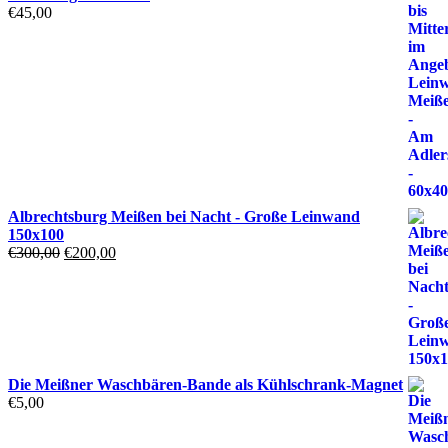
€
45,00
Albrechtsburg Meißen bei Nacht - Große Leinwand
150x100
Ursprünglicher
Aktueller
€
300,00
€
200,00
Preis
Preis
war:
ist:
€300,00
€200,00.
Die Meißner Waschbären-Bande als Kühlschrank-Magnet
€
5,00