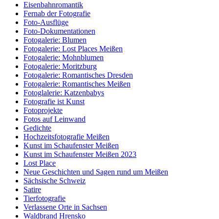
Eisenbahnromantik
Fernab der Fotografie
Foto-Ausflüge
Foto-Dokumentationen
Fotogalerie: Blumen
Fotogalerie: Lost Places Meißen
Fotogalerie: Mohnblumen
Fotogalerie: Moritzburg
Fotogalerie: Romantisches Dresden
Fotogalerie: Romantisches Meißen
Fotoglalerie: Katzenbabys
Fotografie ist Kunst
Fotoprojekte
Fotos auf Leinwand
Gedichte
Hochzeitsfotografie Meißen
Kunst im Schaufenster Meißen
Kunst im Schaufenster Meißen 2023
Lost Place
Neue Geschichten und Sagen rund um Meißen
Sächsische Schweiz
Satire
Tierfotografie
Verlassene Orte in Sachsen
Waldbrand Hrensko