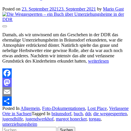
Posted on
23. September 2021
23. September 2021
by
Mario Gast
Damals, als wir unwissend um das Geschehen in der DDR das
ehemalige Umerziehungsheim in Bräunsdorf erkundeten, war die
Atmosphäre erdrückend düster. Natürlich spielte das graue und
nebelige Herbstwetter eine gewisse Rolle, aber da war auch noch
etwas anderes. Nachdem wir intensiv das alte und verlassene
Grundstück des Kinderheims erkundet hatten,
weiterlesen
Facebook
Mastodon
Email
Posted In
Allgemein
,
Foto-Dokumentationen
,
Lost Place
,
Verlassene
Teilen
Orte in Sachsen
Tagged In
bräunsdorf
,
buch
,
ddr
,
die weggesperrten
,
jugendhilfe
,
jugendwerkhof
,
margot honecker
,
torgau
,
umerziehungsheim
Suchen