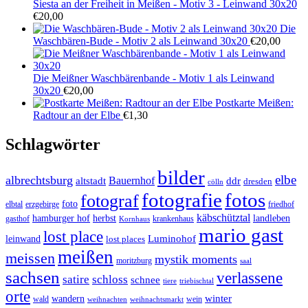
Siesta an der Freiheit in Meißen - Motiv 3 - Leinwand 30x20
€
20,00
Die
Waschbären-Bude - Motiv 2 als Leinwand 30x20
€
20,00
Die Meißner Waschbärenbande - Motiv 1 als Leinwand
30x20
€
20,00
Postkarte Meißen:
Radtour an der Elbe
€
1,30
Schlagwörter
bilder
elbe
albrechtsburg
Bauernhof
ddr
altstadt
dresden
cölln
fotos
fotografie
fotograf
foto
elbtal
erzgebirge
friedhof
käbschütztal
landleben
hamburger hof
herbst
gasthof
krankenhaus
Kornhaus
mario gast
lost place
Luminohof
leinwand
lost places
meißen
meissen
mystik moments
moritzburg
saal
sachsen
verlassene
satire
schloss
schnee
triebischtal
tiere
orte
winter
wandern
wald
wein
weihnachten
weihnachtsmarkt