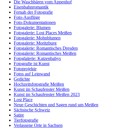
Die Waschbären vom Appenhof
Eisenbahnromantik
Fernab der Fotografie
Foto-Ausflüge
Foto-Dokumentationen
Fotogalerie: Blumen
Fotogalerie: Lost Places Meißen
Fotogalerie: Mohnblumen
Fotogalerie: Moritzburg
Fotogalerie: Romantisches Dresden
Fotogalerie: Romantisches Meißen
Fotoglalerie: Katzenbabys
Fotografie ist Kunst
Fotoprojekte
Fotos auf Leinwand
Gedichte
Hochzeitsfotografie Meißen
Kunst im Schaufenster Meißen
Kunst im Schaufenster Meißen 2023
Lost Place
Neue Geschichten und Sagen rund um Meißen
Sächsische Schweiz
Satire
Tierfotografie
Verlassene Orte in Sachsen