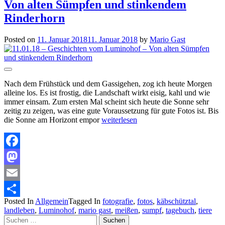
Von alten Sümpfen und stinkendem
Rinderhorn
Posted on
11. Januar 2018
11. Januar 2018
by
Mario Gast
Nach dem Frühstück und dem Gassigehen, zog ich heute Morgen
alleine los. Es ist frostig, die Landschaft wirkt eisig, kahl und wie
immer einsam. Zum ersten Mal scheint sich heute die Sonne sehr
zeitig zu zeigen, was eine gute Voraussetzung für gute Fotos ist. Bis
die Sonne am Horizont empor
weiterlesen
Facebook
Mastodon
Email
Posted In
Allgemein
Tagged In
fotografie
,
fotos
,
käbschütztal
,
Teilen
landleben
,
Luminohof
,
mario gast
,
meißen
,
sumpf
,
tagebuch
,
tiere
Suchen