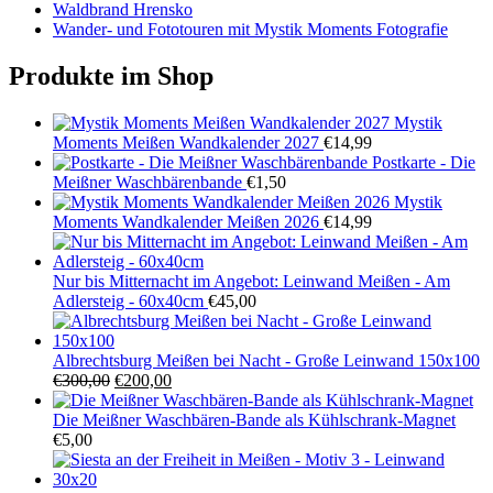
Waldbrand Hrensko
Wander- und Fototouren mit Mystik Moments Fotografie
Produkte im Shop
Mystik
Moments Meißen Wandkalender 2027
€
14,99
Postkarte - Die
Meißner Waschbärenbande
€
1,50
Mystik
Moments Wandkalender Meißen 2026
€
14,99
Nur bis Mitternacht im Angebot: Leinwand Meißen - Am
Adlersteig - 60x40cm
€
45,00
Albrechtsburg Meißen bei Nacht - Große Leinwand 150x100
Ursprünglicher
Aktueller
€
300,00
€
200,00
Preis
Preis
war:
ist:
Die Meißner Waschbären-Bande als Kühlschrank-Magnet
€300,00
€200,00.
€
5,00