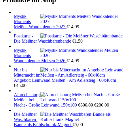
Mystik
Moments
Meißen Wandkalender 2027
€
14,99
Postkarte -
Die Meißner Waschbärenbande
€
1,50
Mystik
Moments
Wandkalender Meißen 2026
€
14,99
Nur bis
Mitternacht im
Angebot: Leinwand Meißen - Am Adlersteig - 60x40cm
€
45,00
Albrechtsburg
Meißen bei
Ursprünglicher
Aktueller
Nacht - Große Leinwand 150x100
€
300,00
€
200,00
Preis
Preis
Die Meißner
war:
ist:
Waschbären-
€300,00
€200,00.
Bande als Kühlschrank-Magnet
€
5,00