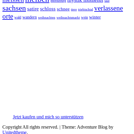
mystik moments
moritzburg
saal
sachsen
verlassene
satire
schloss
schnee
triebischtal
tiere
orte
winter
wandern
wald
wein
weihnachten
weihnachtsmarkt
Jetzt kaufen und mich so unterstützen
Copyright All rights reserved.
|
Theme: Adventure Blog by
Unitedtheme
.