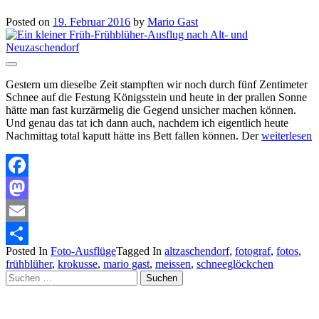
Posted on
19. Februar 2016
by
Mario Gast
Gestern um dieselbe Zeit stampften wir noch durch fünf Zentimeter
Schnee auf die Festung Königsstein und heute in der prallen Sonne
hätte man fast kurzärmelig die Gegend unsicher machen können.
Und genau das tat ich dann auch, nachdem ich eigentlich heute
Nachmittag total kaputt hätte ins Bett fallen können. Der
weiterlesen
Facebook
Mastodon
Email
Posted In
Foto-Ausflüge
Tagged In
altzaschendorf
,
fotograf
,
fotos
,
Teilen
frühblüher
,
krokusse
,
mario gast
,
meissen
,
schneeglöckchen
Suchen
nach: