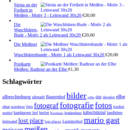
Siesta an der
Freiheit in
Meißen - Motiv 3 - Leinwand 30x20
€
20,00
Die
Waschbären-
Bude - Motiv 2 als Leinwand 30x20
€
20,00
Die Meißner
Waschbärenbande - Motiv 1 als Leinwand 30x20
€
20,00
Postkarte
Meißen: Radtour an der Elbe
€
1,30
Schlagwörter
bilder
elbe
albrechtsburg
Bauernhof
ddr
altstadt
dresden
cölln
fotos
fotografie
fotograf
foto
elbtal
erzgebirge
friedhof
käbschütztal
landleben
hamburger hof
herbst
gasthof
krankenhaus
Kornhaus
mario gast
lost place
Luminohof
leinwand
lost places
meißen
meissen