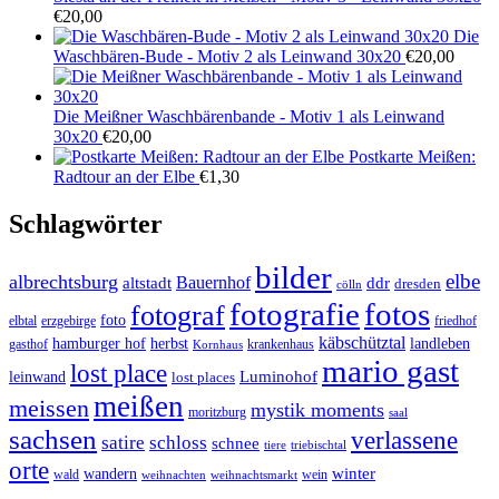
€
20,00
Die
Waschbären-Bude - Motiv 2 als Leinwand 30x20
€
20,00
Die Meißner Waschbärenbande - Motiv 1 als Leinwand
30x20
€
20,00
Postkarte Meißen:
Radtour an der Elbe
€
1,30
Schlagwörter
bilder
elbe
albrechtsburg
Bauernhof
ddr
altstadt
dresden
cölln
fotos
fotografie
fotograf
foto
elbtal
erzgebirge
friedhof
käbschütztal
landleben
hamburger hof
herbst
gasthof
krankenhaus
Kornhaus
mario gast
lost place
Luminohof
leinwand
lost places
meißen
meissen
mystik moments
moritzburg
saal
sachsen
verlassene
satire
schloss
schnee
triebischtal
tiere
orte
winter
wandern
wald
wein
weihnachten
weihnachtsmarkt