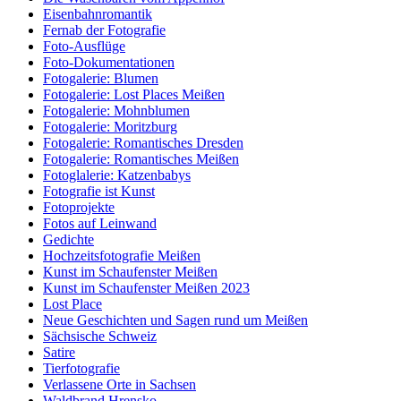
Eisenbahnromantik
Fernab der Fotografie
Foto-Ausflüge
Foto-Dokumentationen
Fotogalerie: Blumen
Fotogalerie: Lost Places Meißen
Fotogalerie: Mohnblumen
Fotogalerie: Moritzburg
Fotogalerie: Romantisches Dresden
Fotogalerie: Romantisches Meißen
Fotoglalerie: Katzenbabys
Fotografie ist Kunst
Fotoprojekte
Fotos auf Leinwand
Gedichte
Hochzeitsfotografie Meißen
Kunst im Schaufenster Meißen
Kunst im Schaufenster Meißen 2023
Lost Place
Neue Geschichten und Sagen rund um Meißen
Sächsische Schweiz
Satire
Tierfotografie
Verlassene Orte in Sachsen
Waldbrand Hrensko