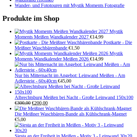
Wander- und Fototouren mit Mystik Moments Fotografie
Produkte im Shop
Mystik
Moments Meißen Wandkalender 2027
€
14,99
Postkarte - Die
Meißner Waschbärenbande
€
1,50
Mystik
Moments Wandkalender Meißen 2026
€
14,99
Nur bis Mitternacht im Angebot: Leinwand Meißen - Am
Adlersteig - 60x40cm
€
45,00
Albrechtsburg Meißen bei Nacht - Große Leinwand 150x100
Ursprünglicher
Aktueller
€
300,00
€
200,00
Preis
Preis
war:
ist:
Die Meißner Waschbären-Bande als Kühlschrank-Magnet
€300,00
€200,00.
€
5,00
Siesta an der Freiheit in Meißen - Motiv 3 - Leinwand 30x20