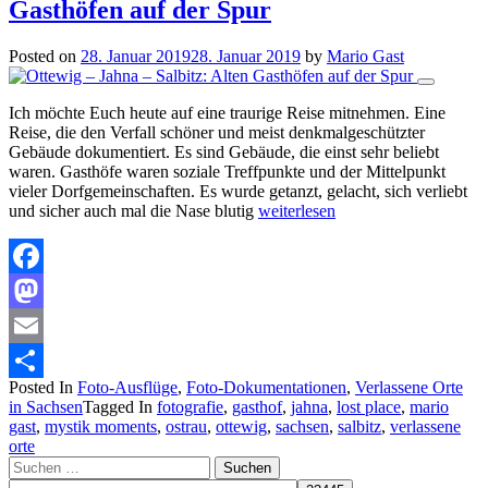
Gasthöfen auf der Spur
Posted on
28. Januar 2019
28. Januar 2019
by
Mario Gast
Ich möchte Euch heute auf eine traurige Reise mitnehmen. Eine
Reise, die den Verfall schöner und meist denkmalgeschützter
Gebäude dokumentiert. Es sind Gebäude, die einst sehr beliebt
waren. Gasthöfe waren soziale Treffpunkte und der Mittelpunkt
vieler Dorfgemeinschaften. Es wurde getanzt, gelacht, sich verliebt
und sicher auch mal die Nase blutig
weiterlesen
Facebook
Mastodon
Email
Posted In
Foto-Ausflüge
,
Foto-Dokumentationen
,
Verlassene Orte
Teilen
in Sachsen
Tagged In
fotografie
,
gasthof
,
jahna
,
lost place
,
mario
gast
,
mystik moments
,
ostrau
,
ottewig
,
sachsen
,
salbitz
,
verlassene
orte
Suchen
nach: