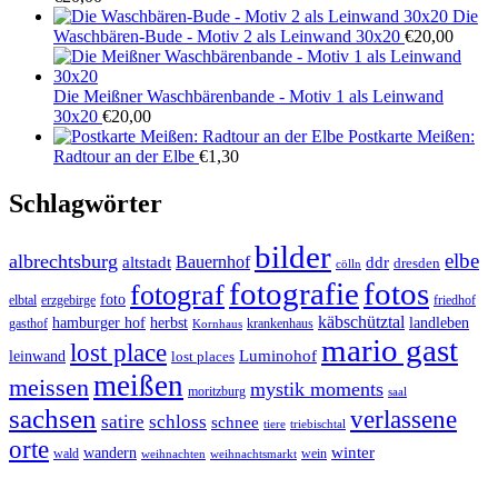
Die
Waschbären-Bude - Motiv 2 als Leinwand 30x20
€
20,00
Die Meißner Waschbärenbande - Motiv 1 als Leinwand
30x20
€
20,00
Postkarte Meißen:
Radtour an der Elbe
€
1,30
Schlagwörter
bilder
elbe
albrechtsburg
Bauernhof
ddr
altstadt
dresden
cölln
fotos
fotografie
fotograf
foto
elbtal
erzgebirge
friedhof
käbschütztal
landleben
hamburger hof
herbst
gasthof
krankenhaus
Kornhaus
mario gast
lost place
Luminohof
leinwand
lost places
meißen
meissen
mystik moments
moritzburg
saal
sachsen
verlassene
satire
schloss
schnee
triebischtal
tiere
orte
winter
wandern
wald
wein
weihnachten
weihnachtsmarkt