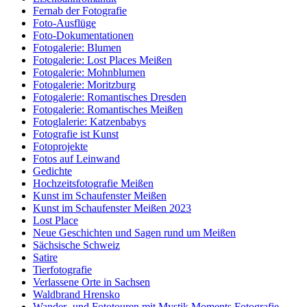
Fernab der Fotografie
Foto-Ausflüge
Foto-Dokumentationen
Fotogalerie: Blumen
Fotogalerie: Lost Places Meißen
Fotogalerie: Mohnblumen
Fotogalerie: Moritzburg
Fotogalerie: Romantisches Dresden
Fotogalerie: Romantisches Meißen
Fotoglalerie: Katzenbabys
Fotografie ist Kunst
Fotoprojekte
Fotos auf Leinwand
Gedichte
Hochzeitsfotografie Meißen
Kunst im Schaufenster Meißen
Kunst im Schaufenster Meißen 2023
Lost Place
Neue Geschichten und Sagen rund um Meißen
Sächsische Schweiz
Satire
Tierfotografie
Verlassene Orte in Sachsen
Waldbrand Hrensko
Wander- und Fototouren mit Mystik Moments Fotografie