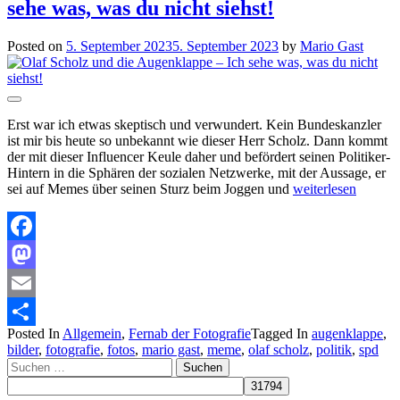
sehe was, was du nicht siehst!
Posted on
5. September 2023
5. September 2023
by
Mario Gast
Erst war ich etwas skeptisch und verwundert. Kein Bundeskanzler
ist mir bis heute so unbekannt wie dieser Herr Scholz. Dann kommt
der mit dieser Influencer Keule daher und befördert seinen Politiker-
Hintern in die Sphären der sozialen Netzwerke, mit der Aussage, er
sei auf Memes über seinen Sturz beim Joggen und
weiterlesen
Facebook
Mastodon
Email
Posted In
Allgemein
,
Fernab der Fotografie
Tagged In
augenklappe
,
Teilen
bilder
,
fotografie
,
fotos
,
mario gast
,
meme
,
olaf scholz
,
politik
,
spd
Suchen
nach: