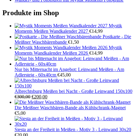
Produkte im Shop
Mystik
Moments Meißen Wandkalender 2027
€
14,99
Postkarte - Die
Meißner Waschbärenbande
€
1,50
Mystik
Moments Wandkalender Meißen 2026
€
14,99
Nur bis Mitternacht im Angebot: Leinwand Meißen - Am
Adlersteig - 60x40cm
€
45,00
Albrechtsburg Meißen bei Nacht - Große Leinwand 150x100
Ursprünglicher
Aktueller
€
300,00
€
200,00
Preis
Preis
war:
ist:
Die Meißner Waschbären-Bande als Kühlschrank-Magnet
€300,00
€200,00.
€
5,00
Siesta an der Freiheit in Meißen - Motiv 3 - Leinwand 30x20
€
20,00