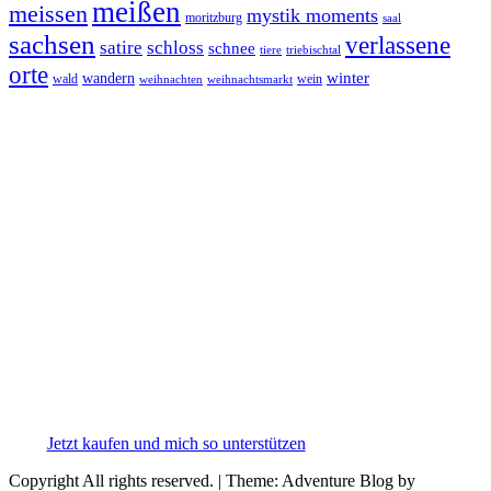
meißen
meissen
mystik moments
moritzburg
saal
sachsen
verlassene
satire
schloss
schnee
triebischtal
tiere
orte
winter
wandern
wald
wein
weihnachten
weihnachtsmarkt
Jetzt kaufen und mich so unterstützen
Copyright All rights reserved.
|
Theme: Adventure Blog by