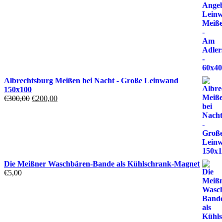
Albrechtsburg Meißen bei Nacht - Große Leinwand
150x100
Ursprünglicher
Aktueller
€
300,00
€
200,00
Preis
Preis
war:
ist:
€300,00
€200,00.
Die Meißner Waschbären-Bande als Kühlschrank-Magnet
€
5,00