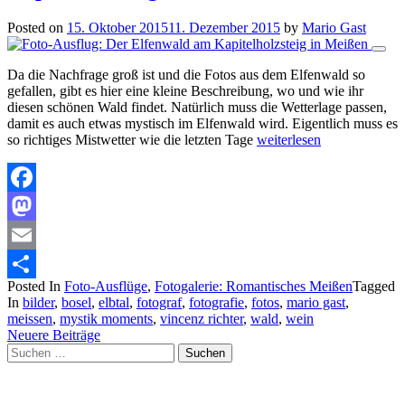
Posted on
15. Oktober 2015
11. Dezember 2015
by
Mario Gast
Da die Nachfrage groß ist und die Fotos aus dem Elfenwald so
gefallen, gibt es hier eine kleine Beschreibung, wo und wie ihr
diesen schönen Wald findet. Natürlich muss die Wetterlage passen,
damit es auch etwas mystisch im Elfenwald wird. Eigentlich muss es
so richtiges Mistwetter wie die letzten Tage
weiterlesen
Facebook
Mastodon
Email
Posted In
Foto-Ausflüge
,
Fotogalerie: Romantisches Meißen
Tagged
Teilen
In
bilder
,
bosel
,
elbtal
,
fotograf
,
fotografie
,
fotos
,
mario gast
,
meissen
,
mystik moments
,
vincenz richter
,
wald
,
wein
Beitragsnavigation
Neuere Beiträge
Suchen
nach: