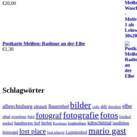
€
20,00
Postkarte Meißen: Radtour an der Elbe
€
1,30
Schlagwörter
bilder
elbe
albrechtsburg
Bauernhof
ddr
altstadt
dresden
cölln
fotos
fotografie
fotograf
foto
elbtal
erzgebirge
friedhof
käbschütztal
landleben
hamburger hof
herbst
gasthof
krankenhaus
Kornhaus
mario gast
lost place
Luminohof
leinwand
lost places