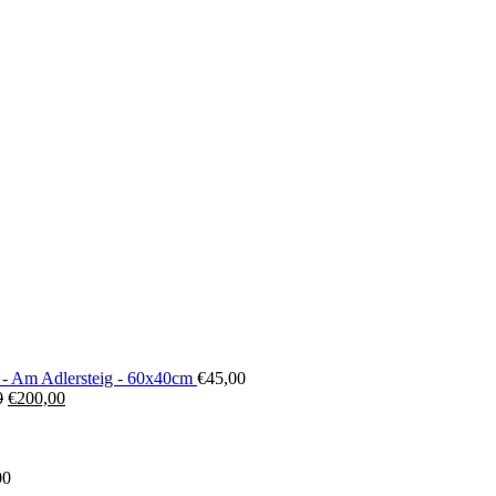
 - Am Adlersteig - 60x40cm
€
45,00
Ursprünglicher
Aktueller
0
€
200,00
Preis
Preis
war:
ist:
€300,00
€200,00.
00