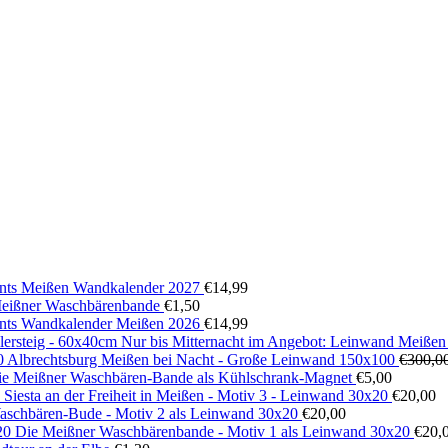
ts Meißen Wandkalender 2027
€
14,99
 Meißner Waschbärenbande
€
1,50
ts Wandkalender Meißen 2026
€
14,99
Nur bis Mitternacht im Angebot: Leinwand Meißen
Albrechtsburg Meißen bei Nacht - Große Leinwand 150x100
€
300,0
ie Meißner Waschbären-Bande als Kühlschrank-Magnet
€
5,00
Siesta an der Freiheit in Meißen - Motiv 3 - Leinwand 30x20
€
20,00
aschbären-Bude - Motiv 2 als Leinwand 30x20
€
20,00
Die Meißner Waschbärenbande - Motiv 1 als Leinwand 30x20
€
20,