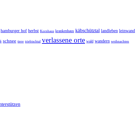
käbschütztal
landleben
hamburger hof
herbst
leinwand
krankenhaus
Kornhaus
verlassene orte
s
schnee
wandern
wald
triebischtal
weihnachten
tiere
nterstützen