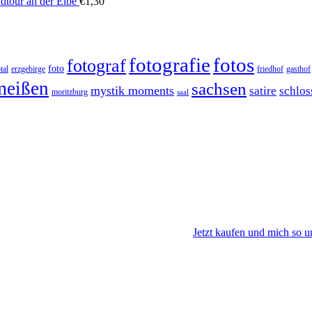
dtour an der Elbe
€
1,30
fotos
fotografie
fotograf
foto
tal
erzgebirge
friedhof
gasthof
meißen
sachsen
mystik moments
satire
schlos
moritzburg
saal
Jetzt kaufen und mich so u