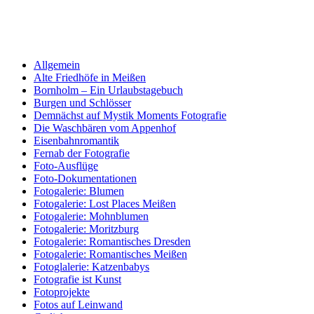
Allgemein
Alte Friedhöfe in Meißen
Bornholm – Ein Urlaubstagebuch
Burgen und Schlösser
Demnächst auf Mystik Moments Fotografie
Die Waschbären vom Appenhof
Eisenbahnromantik
Fernab der Fotografie
Foto-Ausflüge
Foto-Dokumentationen
Fotogalerie: Blumen
Fotogalerie: Lost Places Meißen
Fotogalerie: Mohnblumen
Fotogalerie: Moritzburg
Fotogalerie: Romantisches Dresden
Fotogalerie: Romantisches Meißen
Fotoglalerie: Katzenbabys
Fotografie ist Kunst
Fotoprojekte
Fotos auf Leinwand