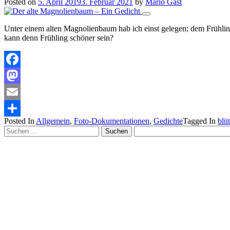
Posted on
5. April 2019
3. Februar 2021
by
Mario Gast
Unter einem alten Magnolienbaum hab ich einst gelegen; dem Frühlin
kann denn Frühling schöner sein?
Facebook
Mastodon
Email
Posted In
Allgemein
,
Foto-Dokumentationen
,
Gedichte
Tagged In
blü
Teilen
Suchen
nach: