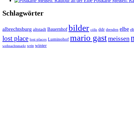
Postkarte Meißen: Ra
Schlagwörter
bilder
elbe
albrechtsburg
Bauernhof
ddr
altstadt
dresden
elb
cölln
mario gast
lost place
meissen
Luminohof
lost places
winter
wein
weihnachtsmarkt