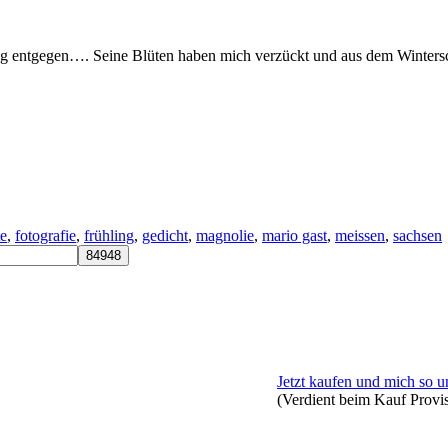
g entgegen…. Seine Blüten haben mich verzückt und aus dem Winterschl
te
,
fotografie
,
frühling
,
gedicht
,
magnolie
,
mario gast
,
meissen
,
sachsen
Jetzt kaufen und mich so u
(Verdient beim Kauf Provi