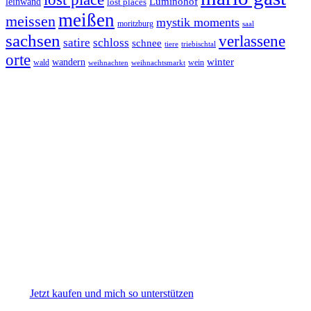
Luminohof
leinwand
lost places
meißen
meissen
mystik moments
moritzburg
saal
sachsen
verlassene
satire
schloss
schnee
triebischtal
tiere
orte
winter
wandern
wald
wein
weihnachten
weihnachtsmarkt
Jetzt kaufen und mich so unterstützen