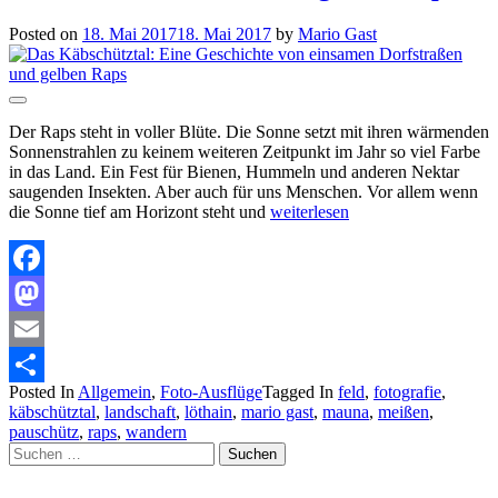
Posted on
18. Mai 2017
18. Mai 2017
by
Mario Gast
Der Raps steht in voller Blüte. Die Sonne setzt mit ihren wärmenden
Sonnenstrahlen zu keinem weiteren Zeitpunkt im Jahr so viel Farbe
in das Land. Ein Fest für Bienen, Hummeln und anderen Nektar
saugenden Insekten. Aber auch für uns Menschen. Vor allem wenn
die Sonne tief am Horizont steht und
weiterlesen
Facebook
Mastodon
Email
Posted In
Allgemein
,
Foto-Ausflüge
Tagged In
feld
,
fotografie
,
Teilen
käbschütztal
,
landschaft
,
löthain
,
mario gast
,
mauna
,
meißen
,
pauschütz
,
raps
,
wandern
Suchen
nach: