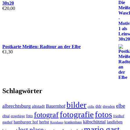
30x20
€
20,00
Postkarte Meißen: Radtour an der Elbe
€
1,30
Schlagwörter
bilder
elbe
albrechtsburg
Bauernhof
ddr
altstadt
dresden
cölln
fotos
fotografie
fotograf
foto
elbtal
erzgebirge
friedhof
käbschütztal
landleben
hamburger hof
herbst
gasthof
krankenhaus
Kornhaus
mario gast
lost place