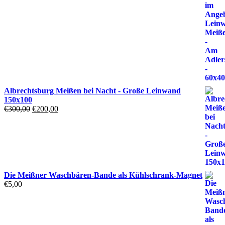
Albrechtsburg Meißen bei Nacht - Große Leinwand
150x100
Ursprünglicher
Aktueller
€
300,00
€
200,00
Preis
Preis
war:
ist:
€300,00
€200,00.
Die Meißner Waschbären-Bande als Kühlschrank-Magnet
€
5,00