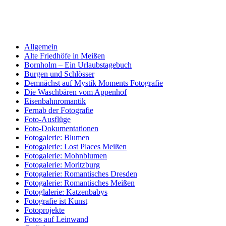
Allgemein
Alte Friedhöfe in Meißen
Bornholm – Ein Urlaubstagebuch
Burgen und Schlösser
Demnächst auf Mystik Moments Fotografie
Die Waschbären vom Appenhof
Eisenbahnromantik
Fernab der Fotografie
Foto-Ausflüge
Foto-Dokumentationen
Fotogalerie: Blumen
Fotogalerie: Lost Places Meißen
Fotogalerie: Mohnblumen
Fotogalerie: Moritzburg
Fotogalerie: Romantisches Dresden
Fotogalerie: Romantisches Meißen
Fotoglalerie: Katzenbabys
Fotografie ist Kunst
Fotoprojekte
Fotos auf Leinwand