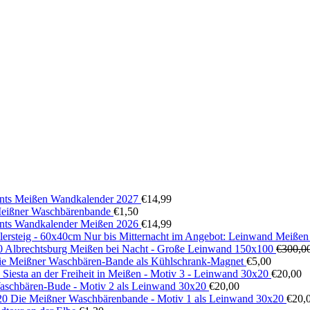
ts Meißen Wandkalender 2027
€
14,99
 Meißner Waschbärenbande
€
1,50
ts Wandkalender Meißen 2026
€
14,99
Nur bis Mitternacht im Angebot: Leinwand Meißen
Albrechtsburg Meißen bei Nacht - Große Leinwand 150x100
€
300,0
ie Meißner Waschbären-Bande als Kühlschrank-Magnet
€
5,00
Siesta an der Freiheit in Meißen - Motiv 3 - Leinwand 30x20
€
20,00
aschbären-Bude - Motiv 2 als Leinwand 30x20
€
20,00
Die Meißner Waschbärenbande - Motiv 1 als Leinwand 30x20
€
20,