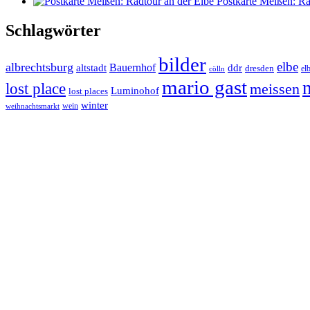
Postkarte Meißen: Ra
Schlagwörter
bilder
elbe
albrechtsburg
Bauernhof
ddr
altstadt
dresden
elb
cölln
mario gast
lost place
meissen
Luminohof
lost places
winter
wein
weihnachtsmarkt