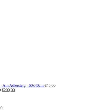
 - Am Adlersteig - 60x40cm
€
45,00
Ursprünglicher
Aktueller
0
€
200,00
Preis
Preis
war:
ist:
€300,00
€200,00.
00