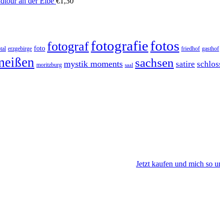
dtour an der Elbe
€
1,30
fotos
fotografie
fotograf
foto
tal
erzgebirge
friedhof
gasthof
meißen
sachsen
mystik moments
satire
schlos
moritzburg
saal
Jetzt kaufen und mich so u