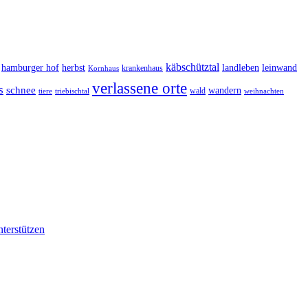
käbschütztal
landleben
hamburger hof
herbst
leinwand
krankenhaus
Kornhaus
verlassene orte
s
schnee
wandern
wald
triebischtal
weihnachten
tiere
nterstützen