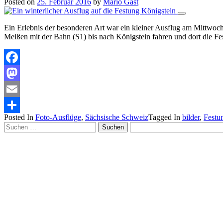
Posted on
25. Februar 2016
by
Mario Gast
Ein Erlebnis der besonderen Art war ein kleiner Ausflug am Mittwo
Meißen mit der Bahn (S1) bis nach Königstein fahren und dort die F
Facebook
Mastodon
Email
Posted In
Foto-Ausflüge
,
Sächsische Schweiz
Tagged In
bilder
,
Festu
Teilen
Suchen
nach: