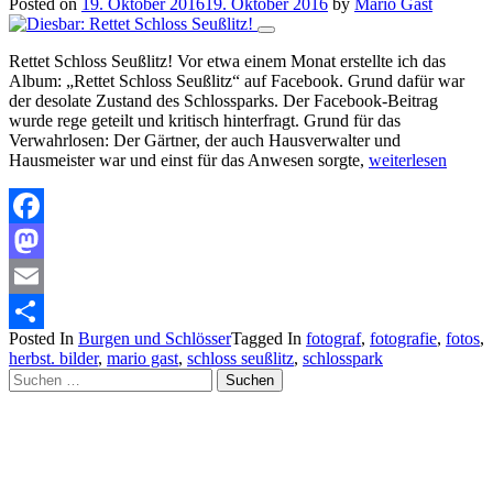
Posted on
19. Oktober 2016
19. Oktober 2016
by
Mario Gast
Rettet Schloss Seußlitz! Vor etwa einem Monat erstellte ich das
Album: „Rettet Schloss Seußlitz“ auf Facebook. Grund dafür war
der desolate Zustand des Schlossparks. Der Facebook-Beitrag
wurde rege geteilt und kritisch hinterfragt. Grund für das
Verwahrlosen: Der Gärtner, der auch Hausverwalter und
Hausmeister war und einst für das Anwesen sorgte,
weiterlesen
Facebook
Mastodon
Email
Posted In
Burgen und Schlösser
Tagged In
fotograf
,
fotografie
,
fotos
,
Teilen
herbst. bilder
,
mario gast
,
schloss seußlitz
,
schlosspark
Suchen
nach: