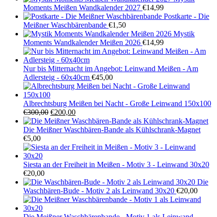
Moments Meißen Wandkalender 2027
€
14,99
Postkarte - Die
Meißner Waschbärenbande
€
1,50
Mystik
Moments Wandkalender Meißen 2026
€
14,99
Nur bis Mitternacht im Angebot: Leinwand Meißen - Am
Adlersteig - 60x40cm
€
45,00
Albrechtsburg Meißen bei Nacht - Große Leinwand 150x100
Ursprünglicher
Aktueller
€
300,00
€
200,00
Preis
Preis
war:
ist:
Die Meißner Waschbären-Bande als Kühlschrank-Magnet
€300,00
€200,00.
€
5,00
Siesta an der Freiheit in Meißen - Motiv 3 - Leinwand 30x20
€
20,00
Die
Waschbären-Bude - Motiv 2 als Leinwand 30x20
€
20,00
Die Meißner Waschbärenbande - Motiv 1 als Leinwand