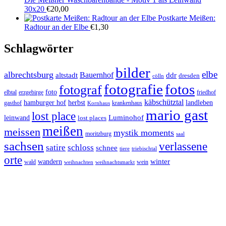
30x20
€
20,00
Postkarte Meißen:
Radtour an der Elbe
€
1,30
Schlagwörter
bilder
elbe
albrechtsburg
Bauernhof
ddr
altstadt
dresden
cölln
fotos
fotografie
fotograf
foto
elbtal
erzgebirge
friedhof
käbschütztal
landleben
hamburger hof
herbst
gasthof
krankenhaus
Kornhaus
mario gast
lost place
Luminohof
leinwand
lost places
meißen
meissen
mystik moments
moritzburg
saal
sachsen
verlassene
satire
schloss
schnee
triebischtal
tiere
orte
winter
wandern
wald
wein
weihnachten
weihnachtsmarkt