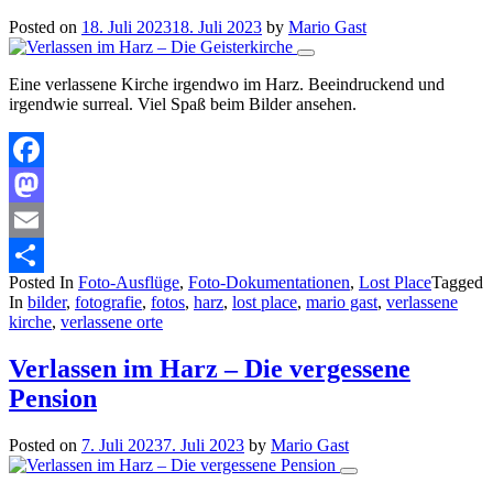
Posted on
18. Juli 2023
18. Juli 2023
by
Mario Gast
Eine verlassene Kirche irgendwo im Harz. Beeindruckend und
irgendwie surreal. Viel Spaß beim Bilder ansehen.
Facebook
Mastodon
Email
Posted In
Foto-Ausflüge
,
Foto-Dokumentationen
,
Lost Place
Tagged
Teilen
In
bilder
,
fotografie
,
fotos
,
harz
,
lost place
,
mario gast
,
verlassene
kirche
,
verlassene orte
Verlassen im Harz – Die vergessene
Pension
Posted on
7. Juli 2023
7. Juli 2023
by
Mario Gast