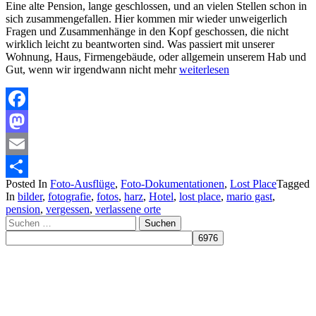
Eine alte Pension, lange geschlossen, und an vielen Stellen schon in
sich zusammengefallen. Hier kommen mir wieder unweigerlich
Fragen und Zusammenhänge in den Kopf geschossen, die nicht
wirklich leicht zu beantworten sind. Was passiert mit unserer
Wohnung, Haus, Firmengebäude, oder allgemein unserem Hab und
Gut, wenn wir irgendwann nicht mehr
weiterlesen
Facebook
Mastodon
Email
Posted In
Foto-Ausflüge
,
Foto-Dokumentationen
,
Lost Place
Tagged
Teilen
In
bilder
,
fotografie
,
fotos
,
harz
,
Hotel
,
lost place
,
mario gast
,
pension
,
vergessen
,
verlassene orte
Suchen
nach: