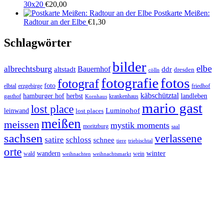
30x20
€
20,00
Postkarte Meißen:
Radtour an der Elbe
€
1,30
Schlagwörter
bilder
elbe
albrechtsburg
Bauernhof
ddr
altstadt
dresden
cölln
fotos
fotografie
fotograf
foto
elbtal
erzgebirge
friedhof
käbschütztal
landleben
hamburger hof
herbst
gasthof
krankenhaus
Kornhaus
mario gast
lost place
Luminohof
leinwand
lost places
meißen
meissen
mystik moments
moritzburg
saal
sachsen
verlassene
satire
schloss
schnee
triebischtal
tiere
orte
winter
wandern
wald
wein
weihnachten
weihnachtsmarkt