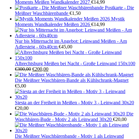
Moments Meißen Wandkalender 2027
€
14,99
Postkarte - Die
Meißner Waschbärenbande
€
1,50
Mystik
Moments Wandkalender Meißen 2026
€
14,99
Nur bis Mitternacht im Angebot: Leinwand Meißen - Am
Adlersteig - 60x40cm
€
45,00
Albrechtsburg Meißen bei Nacht - Große Leinwand 150x100
Ursprünglicher
Aktueller
€
300,00
€
200,00
Preis
Preis
war:
ist:
Die Meißner Waschbären-Bande als Kühlschrank-Magnet
€300,00
€200,00.
€
5,00
Siesta an der Freiheit in Meißen - Motiv 3 - Leinwand 30x20
€
20,00
Die
Waschbären-Bude - Motiv 2 als Leinwand 30x20
€
20,00
Die Meißner Waschbärenbande - Motiv 1 als Leinwand