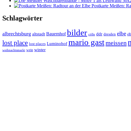
Postkarte Meißen: Ra
Schlagwörter
bilder
elbe
albrechtsburg
Bauernhof
ddr
altstadt
dresden
elb
cölln
mario gast
lost place
meissen
Luminohof
lost places
winter
wein
weihnachtsmarkt