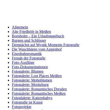
Allgemein
Alte Friedhöfe in Meißen
Bornholm – Ein Urlaubstagebuch
Burgen und Schlösser
Demnächst auf Mystik Moments Fotografie
Die Waschbären vom Appenhof
Eisenbahnromantik
Fernab der Fotografie
Foto-Ausflüge
Foto-Dokumentationen
Fotogalerie: Blumen
Fotogalerie: Lost Places Meißen
Fotogalerie: Mohnblumen
Fotogalerie: Moritzburg
Fotogalerie: Romantisches Dresden
Fotogalerie: Romantisches Meißen
Fotoglalerie: Katzenbabys
Fotografie ist Kunst
Fotoprojekte