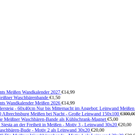
ts Meißen Wandkalender 2027
€
14,99
 Meißner Waschbärenbande
€
1,50
ts Wandkalender Meißen 2026
€
14,99
Nur bis Mitternacht im Angebot: Leinwand Meißen
Albrechtsburg Meißen bei Nacht - Große Leinwand 150x100
€
300,0
ie Meißner Waschbären-Bande als Kühlschrank-Magnet
€
5,00
Siesta an der Freiheit in Meißen - Motiv 3 - Leinwand 30x20
€
20,00
aschbären-Bude - Motiv 2 als Leinwand 30x20
€
20,00