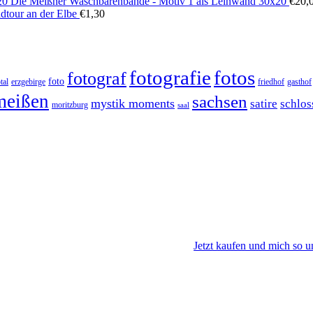
Die Meißner Waschbärenbande - Motiv 1 als Leinwand 30x20
€
20,
dtour an der Elbe
€
1,30
fotos
fotografie
fotograf
foto
tal
erzgebirge
friedhof
gasthof
meißen
sachsen
mystik moments
satire
schlos
moritzburg
saal
Jetzt kaufen und mich so u