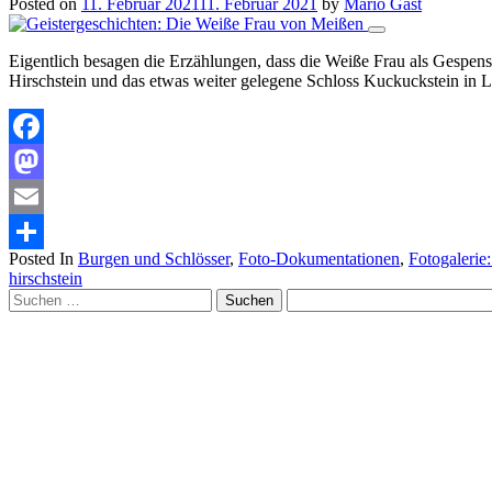
Posted on
11. Februar 2021
11. Februar 2021
by
Mario Gast
Eigentlich besagen die Erzählungen, dass die Weiße Frau als Gespens
Hirschstein und das etwas weiter gelegene Schloss Kuckuckstein in Lie
Facebook
Mastodon
Email
Posted In
Burgen und Schlösser
,
Foto-Dokumentationen
,
Fotogalerie
Teilen
hirschstein
Suchen
nach: