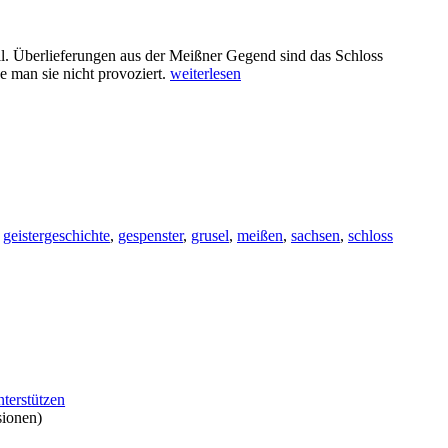
ll. Überlieferungen aus der Meißner Gegend sind das Schloss
e man sie nicht provoziert.
weiterlesen
,
geistergeschichte
,
gespenster
,
grusel
,
meißen
,
sachsen
,
schloss
nterstützen
sionen)