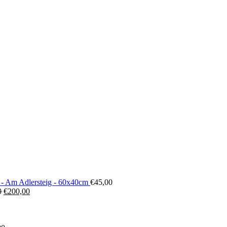
 - Am Adlersteig - 60x40cm
€
45,00
Ursprünglicher
Aktueller
0
€
200,00
Preis
Preis
war:
ist:
€300,00
€200,00.