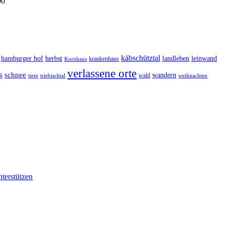
00
käbschütztal
landleben
hamburger hof
herbst
leinwand
krankenhaus
Kornhaus
verlassene orte
s
schnee
wandern
wald
triebischtal
weihnachten
tiere
nterstützen