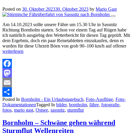
Posted on
30. Oktober 2023
30. Oktober 2023
by
Mario Gast
Am 14.10.2023 sollte unsere Fähre um 15.30 Uhr in Sassnitz
Richtung Bornholm starten. Schon vor einem Tag auf Rügen habe
ich natürlich ausgiebig den Wetterbericht für diesen Tag geprüft. Mit
dem Ergebnis, doch ein paar Reisetabletten einzukaufen, denn es
wurden für diese Uhrzeit Böen von grob 90–100 km/h auf offener
weiterlesen
Facebook
Mastodon
Email
Posted In
Bornholm - Ein Urlaubstagebuch
,
Foto-Ausflüge
,
Foto-
Teilen
Dokumentationen
Tagged In
bilder
,
bornholm
,
fähre
,
fotografie
,
fotos
,
mario gast
,
Ostsee
,
sassnitz
,
sturmflut
Bornholm – Schwäne gehen während
Sturmflut Wellenreiten