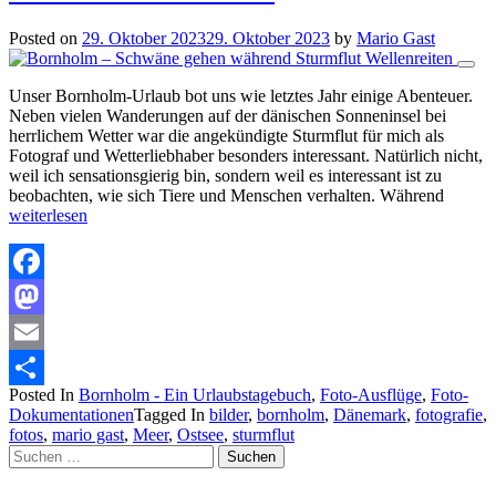
Posted on
29. Oktober 2023
29. Oktober 2023
by
Mario Gast
Unser Bornholm-Urlaub bot uns wie letztes Jahr einige Abenteuer.
Neben vielen Wanderungen auf der dänischen Sonneninsel bei
herrlichem Wetter war die angekündigte Sturmflut für mich als
Fotograf und Wetterliebhaber besonders interessant. Natürlich nicht,
weil ich sensationsgierig bin, sondern weil es interessant ist zu
beobachten, wie sich Tiere und Menschen verhalten. Während
weiterlesen
Facebook
Mastodon
Email
Posted In
Bornholm - Ein Urlaubstagebuch
,
Foto-Ausflüge
,
Foto-
Teilen
Dokumentationen
Tagged In
bilder
,
bornholm
,
Dänemark
,
fotografie
,
fotos
,
mario gast
,
Meer
,
Ostsee
,
sturmflut
Suchen
nach: