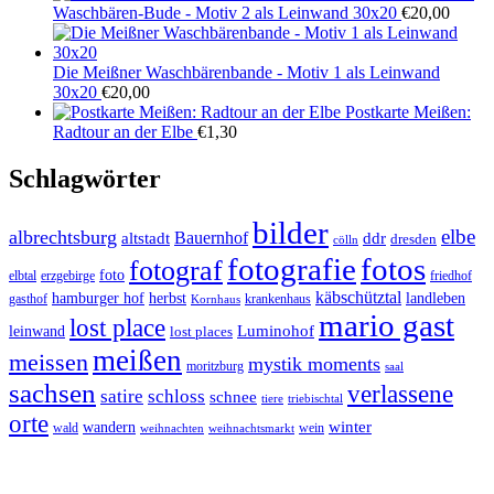
Waschbären-Bude - Motiv 2 als Leinwand 30x20
€
20,00
Die Meißner Waschbärenbande - Motiv 1 als Leinwand
30x20
€
20,00
Postkarte Meißen:
Radtour an der Elbe
€
1,30
Schlagwörter
bilder
elbe
albrechtsburg
Bauernhof
ddr
altstadt
dresden
cölln
fotos
fotografie
fotograf
foto
elbtal
erzgebirge
friedhof
käbschütztal
landleben
hamburger hof
herbst
gasthof
krankenhaus
Kornhaus
mario gast
lost place
Luminohof
leinwand
lost places
meißen
meissen
mystik moments
moritzburg
saal
sachsen
verlassene
satire
schloss
schnee
triebischtal
tiere
orte
winter
wandern
wald
wein
weihnachten
weihnachtsmarkt