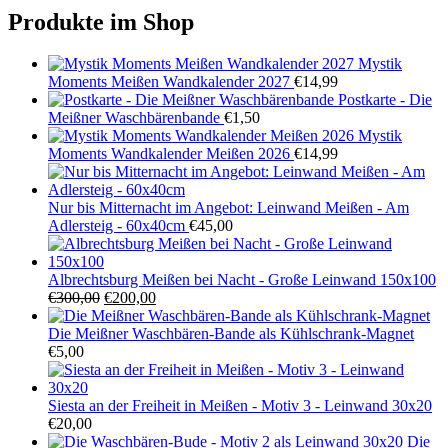
Produkte im Shop
Mystik
Moments Meißen Wandkalender 2027
€
14,99
Postkarte - Die
Meißner Waschbärenbande
€
1,50
Mystik
Moments Wandkalender Meißen 2026
€
14,99
Nur bis Mitternacht im Angebot: Leinwand Meißen - Am
Adlersteig - 60x40cm
€
45,00
Albrechtsburg Meißen bei Nacht - Große Leinwand 150x100
Ursprünglicher
Aktueller
€
300,00
€
200,00
Preis
Preis
war:
ist:
Die Meißner Waschbären-Bande als Kühlschrank-Magnet
€300,00
€200,00.
€
5,00
Siesta an der Freiheit in Meißen - Motiv 3 - Leinwand 30x20
€
20,00
Die