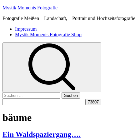
Skip
Mystik Moments Fotografie
to
Fotografie Meißen – Landschaft, – Portrait und Hochzeitsfotografie
content
Primary
Impressum
Menu
Mystik Moments Fotografie Shop
Suchen
nach:
bäume
Ein Waldspaziergang….