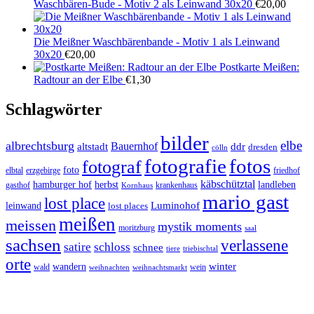
Waschbären-Bude - Motiv 2 als Leinwand 30x20
€
20,00
Die Meißner Waschbärenbande - Motiv 1 als Leinwand
30x20
€
20,00
Postkarte Meißen:
Radtour an der Elbe
€
1,30
Schlagwörter
bilder
elbe
albrechtsburg
Bauernhof
ddr
altstadt
dresden
cölln
fotos
fotografie
fotograf
foto
elbtal
erzgebirge
friedhof
käbschütztal
landleben
hamburger hof
herbst
gasthof
krankenhaus
Kornhaus
mario gast
lost place
Luminohof
leinwand
lost places
meißen
meissen
mystik moments
moritzburg
saal
sachsen
verlassene
satire
schloss
schnee
triebischtal
tiere
orte
winter
wandern
wald
wein
weihnachten
weihnachtsmarkt