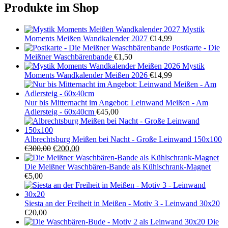
Produkte im Shop
Mystik
Moments Meißen Wandkalender 2027
€
14,99
Postkarte - Die
Meißner Waschbärenbande
€
1,50
Mystik
Moments Wandkalender Meißen 2026
€
14,99
Nur bis Mitternacht im Angebot: Leinwand Meißen - Am
Adlersteig - 60x40cm
€
45,00
Albrechtsburg Meißen bei Nacht - Große Leinwand 150x100
Ursprünglicher
Aktueller
€
300,00
€
200,00
Preis
Preis
war:
ist:
Die Meißner Waschbären-Bande als Kühlschrank-Magnet
€300,00
€200,00.
€
5,00
Siesta an der Freiheit in Meißen - Motiv 3 - Leinwand 30x20
€
20,00
Die