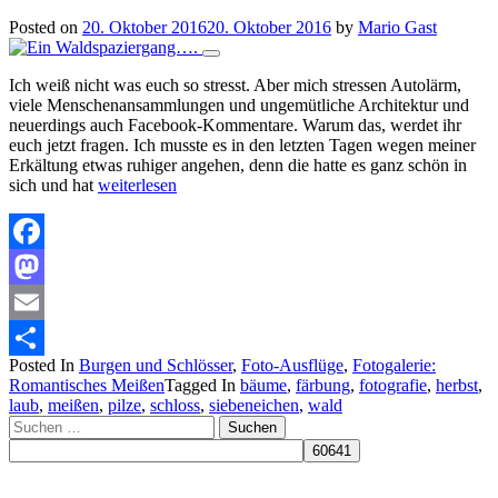
Posted on
20. Oktober 2016
20. Oktober 2016
by
Mario Gast
Ich weiß nicht was euch so stresst. Aber mich stressen Autolärm,
viele Menschenansammlungen und ungemütliche Architektur und
neuerdings auch Facebook-Kommentare. Warum das, werdet ihr
euch jetzt fragen. Ich musste es in den letzten Tagen wegen meiner
Erkältung etwas ruhiger angehen, denn die hatte es ganz schön in
sich und hat
weiterlesen
Facebook
Mastodon
Email
Posted In
Burgen und Schlösser
,
Foto-Ausflüge
,
Fotogalerie:
Teilen
Romantisches Meißen
Tagged In
bäume
,
färbung
,
fotografie
,
herbst
,
laub
,
meißen
,
pilze
,
schloss
,
siebeneichen
,
wald
Suchen
nach: