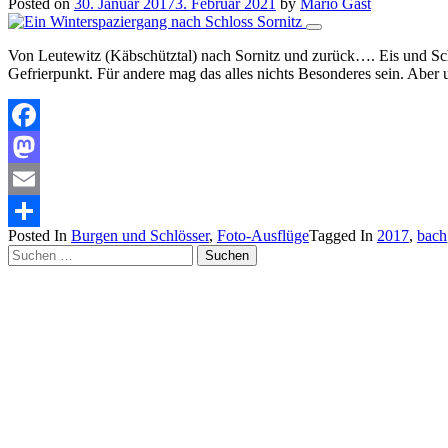
Posted on
30. Januar 2017
3. Februar 2021
by
Mario Gast
Von Leutewitz (Käbschütztal) nach Sornitz und zurück…. Eis und Schn
Gefrierpunkt. Für andere mag das alles nichts Besonderes sein. Abe
Facebook
Mastodon
Email
Posted In
Burgen und Schlösser
,
Foto-Ausflüge
Tagged In
2017
,
bach
Teilen
Suchen
nach: