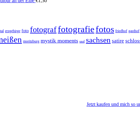
dtour an der Elbe
€
1,30
fotos
fotografie
fotograf
foto
tal
erzgebirge
friedhof
gasthof
meißen
sachsen
mystik moments
satire
schlos
moritzburg
saal
Jetzt kaufen und mich so u