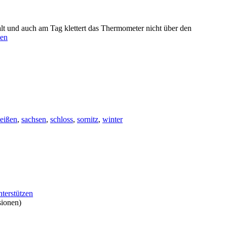
lt und auch am Tag klettert das Thermometer nicht über den
sen
eißen
,
sachsen
,
schloss
,
sornitz
,
winter
nterstützen
sionen)