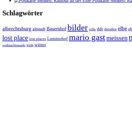
Postkarte Meißen: Ra
Schlagwörter
bilder
elbe
albrechtsburg
Bauernhof
ddr
altstadt
dresden
elb
cölln
mario gast
lost place
meissen
Luminohof
lost places
winter
wein
weihnachtsmarkt