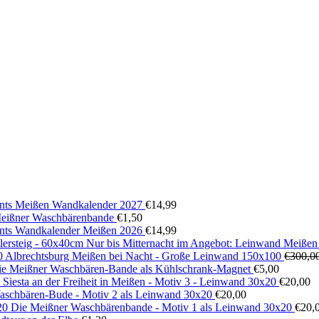
ts Meißen Wandkalender 2027
€
14,99
 Meißner Waschbärenbande
€
1,50
ts Wandkalender Meißen 2026
€
14,99
Nur bis Mitternacht im Angebot: Leinwand Meißen
Albrechtsburg Meißen bei Nacht - Große Leinwand 150x100
€
300,0
ie Meißner Waschbären-Bande als Kühlschrank-Magnet
€
5,00
Siesta an der Freiheit in Meißen - Motiv 3 - Leinwand 30x20
€
20,00
aschbären-Bude - Motiv 2 als Leinwand 30x20
€
20,00
Die Meißner Waschbärenbande - Motiv 1 als Leinwand 30x20
€
20,