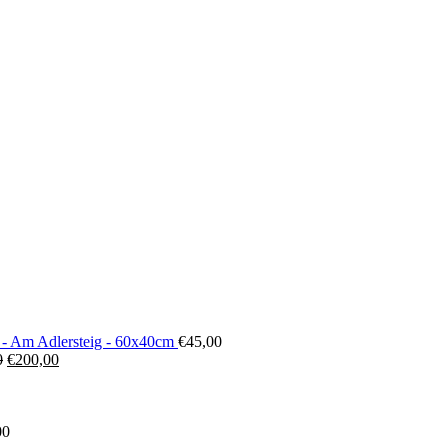
 - Am Adlersteig - 60x40cm
€
45,00
Ursprünglicher
Aktueller
0
€
200,00
Preis
Preis
war:
ist:
€300,00
€200,00.
00