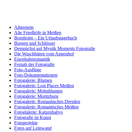
Allgemein
Alte Friedhöfe in Meißen
Bornholm – Ein Urlaubstagebuch
Burgen und Schlösser
Demnächst auf Mystik Moments Fotografie
Die Waschbären vom Appenhof
Eisenbahnromantik
Fernab der Fotografie
Foto-Ausflüge
Foto-Dokumentationen
Fotogalerie: Blumen
Fotogalerie: Lost Places Meißen
Fotogalerie: Mohnblumen
Fotogalerie: Moritzburg
Fotogalerie: Romantisches Dresden
Fotogalerie: Romantisches Meißen
Fotoglalerie: Katzenbabys
Fotografie ist Kunst
Fotoprojekte
Fotos auf Leinwand