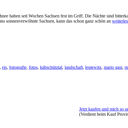
ee haben seit Wochen Sachsen fest im Griff. Die Nächte sind bitterka
r uns sonnenverwöhnte Sachsen, kann das schon ganz schön an
weiterle
,
eis
,
fotografie
,
fotos
,
käbschütztal
,
landschaft
,
leutewitz
,
mario gast
,
m
Jetzt kaufen und mich so u
(Verdient beim Kauf Provi