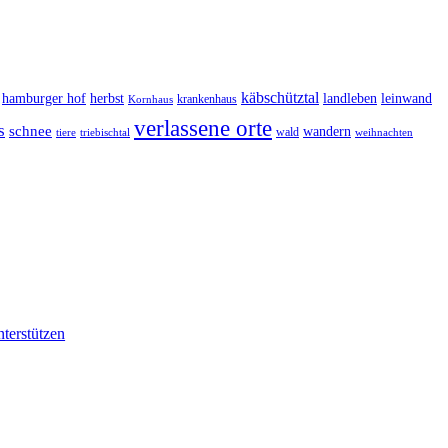
käbschütztal
landleben
hamburger hof
herbst
leinwand
krankenhaus
Kornhaus
verlassene orte
s
schnee
wandern
wald
triebischtal
weihnachten
tiere
nterstützen