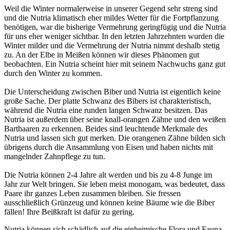
Weil die Winter normalerweise in unserer Gegend sehr streng sind
und die Nutria klimatisch eher mildes Wetter für die Fortpflanzung
benötigen, war die bisherige Vermehrung geringfügig und die Nutria
für uns eher weniger sichtbar. In den letzten Jahrzehnten wurden die
Winter milder und die Vermehrung der Nutria nimmt deshalb stetig
zu. An der Elbe in Meißen können wir dieses Phänomen gut
beobachten. Ein Nutria scheint hier mit seinem Nachwuchs ganz gut
durch den Winter zu kommen.
Die Unterscheidung zwischen Biber und Nutria ist eigentlich keine
große Sache. Der platte Schwanz des Bibers ist charakteristisch,
während die Nutria eine runden langen Schwanz besitzen. Das
Nutria ist außerdem über seine knall-orangen Zähne und den weißen
Barthaaren zu erkennen. Beides sind leuchtende Merkmale des
Nutria und lassen sich gut merken. Die orangenen Zähne bilden sich
übrigens durch die Ansammlung von Eisen und haben nichts mit
mangelnder Zahnpflege zu tun.
Die Nutria können 2-4 Jahre alt werden und bis zu 4-8 Junge im
Jahr zur Welt bringen. Sie leben meist monogam, was bedeutet, dass
Paare ihr ganzes Leben zusammen bleiben. Sie fressen
ausschließlich Grünzeug und können keine Bäume wie die Biber
fällen! Ihre Beißkraft ist dafür zu gering.
Nutria können sich schädlich auf die einheimische Flora und Fauna