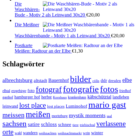
Die
Waschbären-
Bude - Motiv 2 als Leinwand 30x20
€
20,00
Die Meißner
Waschbärenbande - Motiv 1 als Leinwand 30x20
€
20,00
Postkarte
Meißen: Radtour an der Elbe
€
1,30
Schlagwörter
bilder
elbe
albrechtsburg
Bauernhof
ddr
altstadt
dresden
cölln
fotos
fotografie
fotograf
foto
elbtal
erzgebirge
friedhof
käbschütztal
landleben
hamburger hof
herbst
gasthof
krankenhaus
Kornhaus
mario gast
lost place
Luminohof
leinwand
lost places
meißen
meissen
mystik moments
moritzburg
saal
sachsen
verlassene
satire
schloss
schnee
triebischtal
tiere
orte
winter
wandern
wald
wein
weihnachten
weihnachtsmarkt