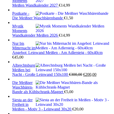
Moments
Meißen Wandkalender 2027
€
14,99
Postkarte -
Die Meißner Waschbärenbande
€
1,50
Mystik
Moments
Wandkalender Meißen 2026
€
14,99
Nur bis
Mitternacht im
Angebot: Leinwand Meißen - Am Adlersteig - 60x40cm
€
45,00
Albrechtsburg
Meißen bei
Ursprünglicher
Aktueller
Nacht - Große Leinwand 150x100
€
300,00
€
200,00
Preis
Preis
Die Meißner
war:
ist:
Waschbären-
€300,00
€200,00.
Bande als Kühlschrank-Magnet
€
5,00
Siesta an der
Freiheit in
Meißen - Motiv 3 - Leinwand 30x20
€
20,00