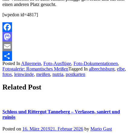
einen anderen Platz gesucht.
[wpedon id=4817]
Facebook
Mastodon
Email
Posted In
Allgemein
,
Foto-Ausflüge
,
Foto-Dokumentationen
,
Teilen
Fotogalerie: Romantisches Meißen
Tagged In
albrechtsburg
,
elbe
,
fotos
,
leinwände
,
meißen
,
nutria
,
postkarten
Related Post
Schloss und Rittergut Tanneberg – Verlassen, saniert und
ruinös
Posted on
16. März 2019
21. Februar 2026
by
Mario Gast