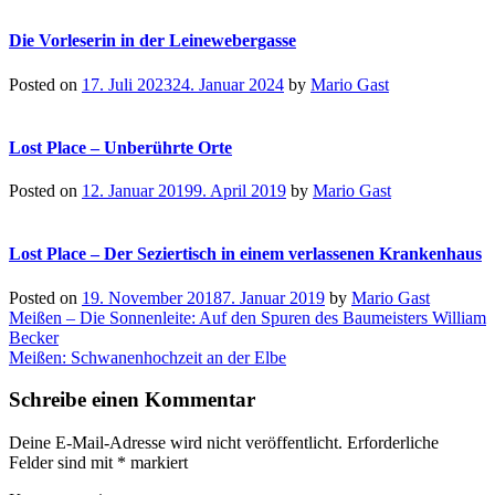
Die Vorleserin in der Leinewebergasse
Posted on
17. Juli 2023
24. Januar 2024
by
Mario Gast
Lost Place – Unberührte Orte
Posted on
12. Januar 2019
9. April 2019
by
Mario Gast
Lost Place – Der Seziertisch in einem verlassenen Krankenhaus
Posted on
19. November 2018
7. Januar 2019
by
Mario Gast
Beitragsnavigation
Meißen – Die Sonnenleite: Auf den Spuren des Baumeisters William
Becker
Meißen: Schwanenhochzeit an der Elbe
Schreibe einen Kommentar
Deine E-Mail-Adresse wird nicht veröffentlicht.
Erforderliche
Felder sind mit
*
markiert