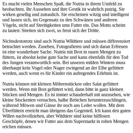
Es macht vielen Menschen Spaß, die Nutria in ihrem Umfeld zu
beobachten. Ihr Aussehen und ihre Gestik ist wahrlich putzig. Sie
wirken gesellig und zutraulich. Sie erscheinen witzig und intelligent
und lassen sich, im Gegensatz zu den Schwänen und anderen
Vögeln, nicht auf Streitigkeiten ums Futter ein. Das Motto scheint
zu lauten: Streiten sich zwei, so freut sich der Dritte.
Nichtsdestotrotz sind auch Nutria Wildtiere und müssen differenziert
betrachtet werden. Zusehen, Fotografieren und sich daran Erfreuen
ist eine wunderbare Sache. Nutria mit Brot in rauen Mengen zu
füttern, ist absolut keine gute Sache und kann ebenfalls für den Tod
des Jungen verantwortlich sein. Bei unseren milden Wintern muss
überhaupt kein Vogel oder Nager zwingend an der Elbe gefüttert
werden, auch wenn es für Kinder ein aufregendes Erlebnis ist.
Nutria können mit kleinen Möhrenstücken oder Salat gefüttert
werden. Wenn mit Brot gefüttert wird, dann bitte in ganz kleinen
Stücken und Mengen. Es ist immer schauderhaft mit anzusehen, wie
kleine Stockenten versuchen, halbe Brötchen herunterzuschlingen,
während Möwen und Gänse ihr noch ans Leder wollen. Mit dem
Überfüttern erreicht man übrigens das Gegenteil. Ich kann den guten
Willen nachvollziehen, aber Wildtiere sind keine hilflosen
Geschöpfe, denen wir Futter aus dem Supermarkt in rohen Mengen
reichen müssen.