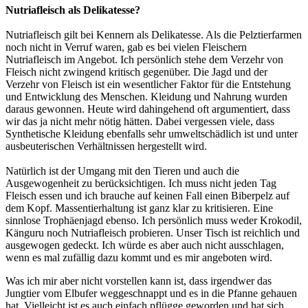
Nutriafleisch als Delikatesse?
Nutriafleisch gilt bei Kennern als Delikatesse. Als die Pelztierfarmen
noch nicht in Verruf waren, gab es bei vielen Fleischern
Nutriafleisch im Angebot. Ich persönlich stehe dem Verzehr von
Fleisch nicht zwingend kritisch gegenüber. Die Jagd und der
Verzehr von Fleisch ist ein wesentlicher Faktor für die Entstehung
und Entwicklung des Menschen. Kleidung und Nahrung wurden
daraus gewonnen. Heute wird dahingehend oft argumentiert, dass
wir das ja nicht mehr nötig hätten. Dabei vergessen viele, dass
Synthetische Kleidung ebenfalls sehr umweltschädlich ist und unter
ausbeuterischen Verhältnissen hergestellt wird.
Natürlich ist der Umgang mit den Tieren und auch die
Ausgewogenheit zu berücksichtigen. Ich muss nicht jeden Tag
Fleisch essen und ich brauche auf keinen Fall einen Biberpelz auf
dem Kopf. Massentierhaltung ist ganz klar zu kritisieren. Eine
sinnlose Trophäenjagd ebenso. Ich persönlich muss weder Krokodil,
Känguru noch Nutriafleisch probieren. Unser Tisch ist reichlich und
ausgewogen gedeckt. Ich würde es aber auch nicht ausschlagen,
wenn es mal zufällig dazu kommt und es mir angeboten wird.
Was ich mir aber nicht vorstellen kann ist, dass irgendwer das
Jungtier vom Elbufer weggeschnappt und es in die Pfanne gehauen
hat. Vielleicht ist es auch einfach pflügge geworden und hat sich