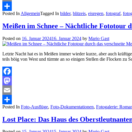
Email
Posted In
Allgemein
Tagged In
bilder
,
blitzeis
,
eisregen
,
fotograf
,
fotog
Teilen
Meißen im Schnee – Nächtliche Fototour d
Posted on
16. Januar 2024
16. Januar 2024
by
Mario Gast
Letzte Nacht hat es in Meißen immer wieder kurze, aber auch kräft
teils böig von West und türmte an so einigen Stellen die Flocken zu 
Facebook
Mastodon
Email
Posted In
Foto-Ausflüge
,
Foto-Dokumentationen
,
Fotogalerie: Roma
Teilen
Lost Place: Das Haus des Oberstleutnante
Posted on
15. Januar 2024
15. Januar 2024
by
Mario Gast