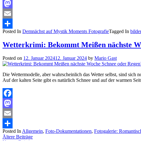
Facebook
Mastodon
Email
Posted In
Demnächst auf Mystik Moments Fotografie
Tagged In
bilde
Teilen
Wetterkrimi: Bekommt Meißen nächste W
Posted on
12. Januar 2024
12. Januar 2024
by
Mario Gast
Die Wettermodelle, aber wahrscheinlich das Wetter selbst, sind sich
Auf der kalten Seite gibt es natürlich Schnee und auf der warmen Se
Facebook
Mastodon
Email
Posted In
Allgemein
,
Foto-Dokumentationen
,
Fotogalerie: Romantis
Teilen
Beitragsnavigation
Ältere Beiträge