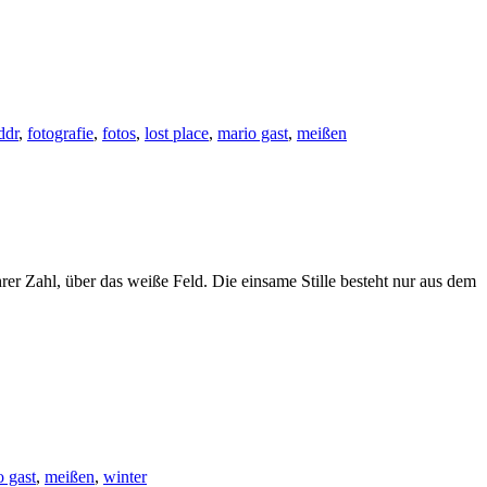
ddr
,
fotografie
,
fotos
,
lost place
,
mario gast
,
meißen
ihrer Zahl, über das weiße Feld. Die einsame Stille besteht nur aus dem
o gast
,
meißen
,
winter