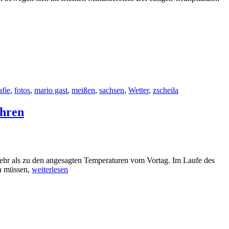
afie
,
fotos
,
mario gast
,
meißen
,
sachsen
,
Wetter
,
zscheila
ühren
 mehr als zu den angesagten Temperaturen vom Vortag. Im Laufe des
en müssen,
weiterlesen