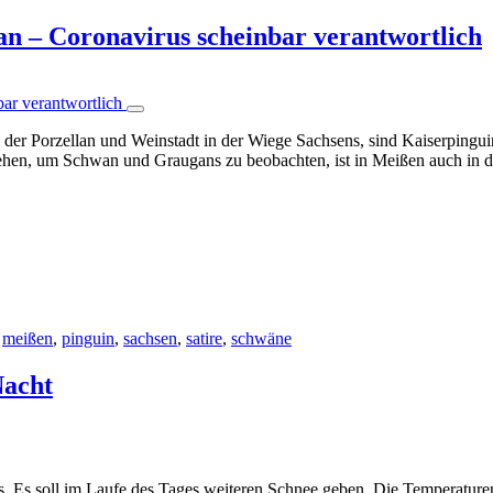
an – Coronavirus scheinbar verantwortlich
, der Porzellan und Weinstadt in der Wiege Sachsens, sind Kaiserpin
engehen, um Schwan und Graugans zu beobachten, ist in Meißen auch in
,
meißen
,
pinguin
,
sachsen
,
satire
,
schwäne
Nacht
. Es soll im Laufe des Tages weiteren Schnee geben. Die Temperature