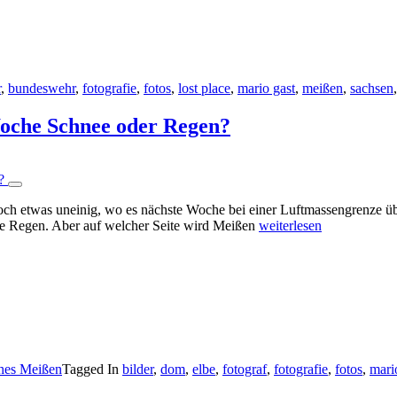
r
,
bundeswehr
,
fotografie
,
fotos
,
lost place
,
mario gast
,
meißen
,
sachsen
oche Schnee oder Regen?
 noch etwas uneinig, wo es nächste Woche bei einer Luftmassengrenze ü
ite Regen. Aber auf welcher Seite wird Meißen
weiterlesen
ches Meißen
Tagged In
bilder
,
dom
,
elbe
,
fotograf
,
fotografie
,
fotos
,
mari