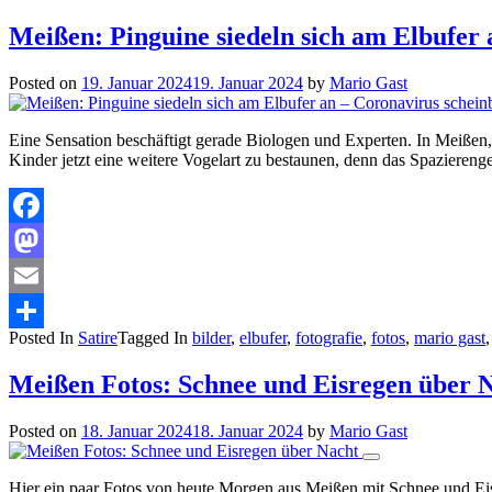
Meißen: Pinguine siedeln sich am Elbufer 
Posted on
19. Januar 2024
19. Januar 2024
by
Mario Gast
Eine Sensation beschäftigt gerade Biologen und Experten. In Meißen
Kinder jetzt eine weitere Vogelart zu bestaunen, denn das Spazier
Facebook
Mastodon
Email
Posted In
Satire
Tagged In
bilder
,
elbufer
,
fotografie
,
fotos
,
mario gast
Teilen
Meißen Fotos: Schnee und Eisregen über 
Posted on
18. Januar 2024
18. Januar 2024
by
Mario Gast
Hier ein paar Fotos von heute Morgen aus Meißen mit Schnee und Eis