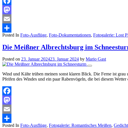
Facebook
Mastodon
Email
Posted In
Foto-Ausflüge
,
Foto-Dokumentationen
,
Fotogalerie: Lost 
Teilen
Die Meißner Albrechtsburg im Schneestu
Posted on
23. Januar 2024
23. Januar 2024
by
Mario Gast
Wind und Kälte trüben meinen sonst klaren Blick. Die Ferne ist grau un
Pfeifen des Windes und ein paar Rabenvögeln, die bei diesem Wetter e
Facebook
Mastodon
Email
Posted In
Foto-Ausflüge
,
Fotogalerie: Romantisches Meißen
,
Gedicht
Teilen