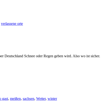
,
verlassene orte
ber Deutschland Schnee oder Regen geben wird. Also wo ist sicher.
o gast
,
meißen
,
sachsen
,
Wetter
,
winter