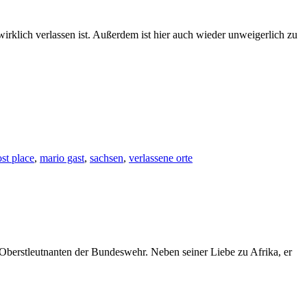
irklich verlassen ist. Außerdem ist hier auch wieder unweigerlich zu
ost place
,
mario gast
,
sachsen
,
verlassene orte
berstleutnanten der Bundeswehr. Neben seiner Liebe zu Afrika, er