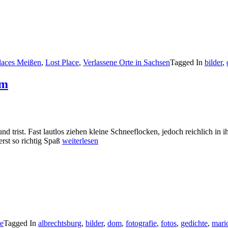
Places Meißen
,
Lost Place
,
Verlassene Orte in Sachsen
Tagged In
bilder
,
rm
d trist. Fast lautlos ziehen kleine Schneeflocken, jedoch reichlich in 
rst so richtig Spaß
weiterlesen
e
Tagged In
albrechtsburg
,
bilder
,
dom
,
fotografie
,
fotos
,
gedichte
,
mari