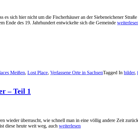
s es sich hier nicht um die Fischerhäuser an der Siebeneichener Straß
dem Ende des 19. Jahrhundert entwickelte sich die Gemeinde
weiterlese
Places Meißen
,
Lost Place
,
Verlassene Orte in Sachsen
Tagged In
bilder
,
r – Teil 1
aren wieder überrascht, wie schnell man in eine völlig andere Zeit zu
ist diese heute weit weg, auch
weiterlesen