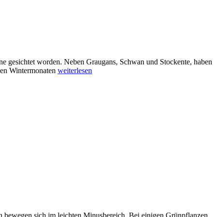
guine gesichtet worden. Neben Graugans, Schwan und Stockente, haben
 den Wintermonaten
weiterlesen
n bewegen sich im leichten Minusbereich. Bei einigen Grünpflanzen