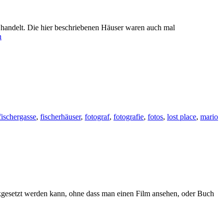
e handelt. Die hier beschriebenen Häuser waren auch mal
n
fischergasse
,
fischerhäuser
,
fotograf
,
fotografie
,
fotos
,
lost place
,
mario
rückgesetzt werden kann, ohne dass man einen Film ansehen, oder Buch