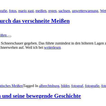
rafie
,
fotos
,
mario gast
,
meißen
,
regen
,
sachsen
,
unwetterwarnung
,
Wet
urch das verschneite Meißen
ige Schneeschauer gegeben. Das führte zumindest in den höheren Lage
Schneewehen auf. Weil ich bei
weiterlesen
ntisches Meißen
Tagged In
albrechtsburg
,
bilder
,
fotograf
,
fotografie
,
fot
n und seine bewegende Geschichte