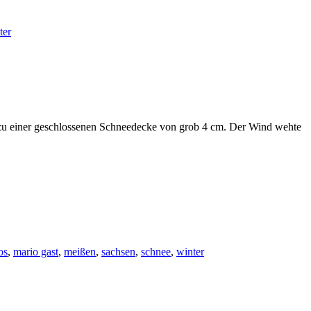
ter
n zu einer geschlossenen Schneedecke von grob 4 cm. Der Wind wehte
os
,
mario gast
,
meißen
,
sachsen
,
schnee
,
winter