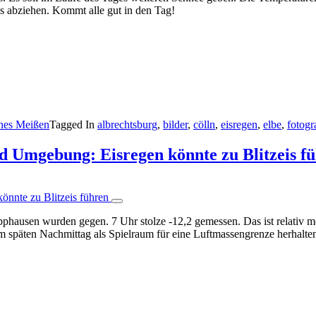
s abziehen. Kommt alle gut in den Tag!
ches Meißen
Tagged In
albrechtsburg
,
bilder
,
cölln
,
eisregen
,
elbe
,
fotogr
 Umgebung: Eisregen könnte zu Blitzeis f
lipphausen wurden gegen. 7 Uhr stolze -12,2 gemessen. Das ist relativ
 späten Nachmittag als Spielraum für eine Luftmassengrenze herhalt