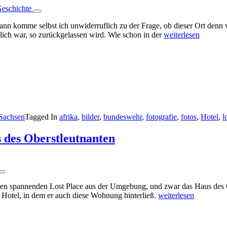
ann komme selbst ich unwiderruflich zu der Frage, ob dieser Ort denn w
lich war, so zurückgelassen wird. Wie schon in der
weiterlesen
 Sachsen
Tagged In
afrika
,
bilder
,
bundeswehr
,
fotografie
,
fotos
,
Hotel
,
l
 des Oberstleutnanten
en spannenden Lost Place aus der Umgebung, und zwar das Haus des O
ein Hotel, in dem er auch diese Wohnung hinterließ.
weiterlesen