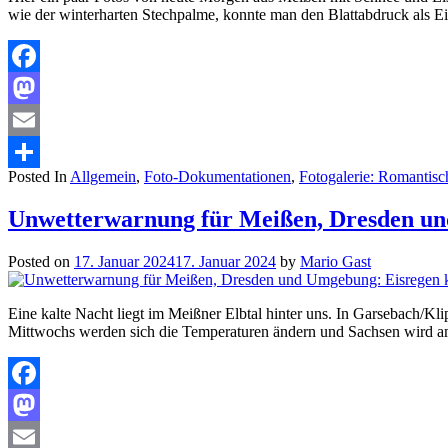
wie der winterharten Stechpalme, konnte man den Blattabdruck als Ei
Facebook
Mastodon
Email
Posted In
Allgemein
,
Foto-Dokumentationen
,
Fotogalerie: Romantis
Teilen
Unwetterwarnung für Meißen, Dresden und
Posted on
17. Januar 2024
17. Januar 2024
by
Mario Gast
Eine kalte Nacht liegt im Meißner Elbtal hinter uns. In Garsebach/K
Mittwochs werden sich die Temperaturen ändern und Sachsen wird am
Facebook
Mastodon