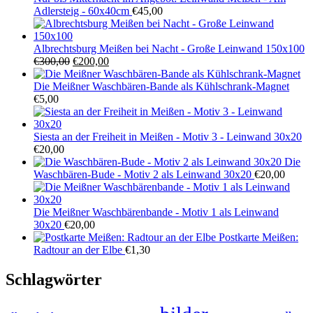
Adlersteig - 60x40cm
€
45,00
Albrechtsburg Meißen bei Nacht - Große Leinwand 150x100
Ursprünglicher
Aktueller
€
300,00
€
200,00
Preis
Preis
war:
ist:
Die Meißner Waschbären-Bande als Kühlschrank-Magnet
€300,00
€200,00.
€
5,00
Siesta an der Freiheit in Meißen - Motiv 3 - Leinwand 30x20
€
20,00
Die
Waschbären-Bude - Motiv 2 als Leinwand 30x20
€
20,00
Die Meißner Waschbärenbande - Motiv 1 als Leinwand
30x20
€
20,00
Postkarte Meißen:
Radtour an der Elbe
€
1,30
Schlagwörter