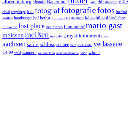
bilder
elbe
albrechtsburg
Bauernhof
ddr
altstadt
dresden
cölln
fotos
fotografie
fotograf
foto
elbtal
erzgebirge
friedhof
käbschütztal
landleben
hamburger hof
herbst
gasthof
krankenhaus
Kornhaus
mario gast
lost place
Luminohof
leinwand
lost places
meißen
meissen
mystik moments
moritzburg
saal
sachsen
verlassene
satire
schloss
schnee
triebischtal
tiere
orte
winter
wandern
wald
wein
weihnachten
weihnachtsmarkt