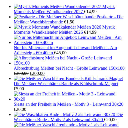
Mystik
Moments Meißen Wandkalender 2027
€
14,99
Postkarte - Die
Meißner Waschbärenbande
€
1,50
Mystik
Moments Wandkalender Meißen 2026
€
14,99
Nur bis Mitternacht im Angebot: Leinwand Meißen - Am
Adlersteig - 60x40cm
€
45,00
Albrechtsburg Meißen bei Nacht - Große Leinwand 150x100
Ursprünglicher
Aktueller
€
300,00
€
200,00
Preis
Preis
war:
ist:
Die Meißner Waschbären-Bande als Kühlschrank-Magnet
€300,00
€200,00.
€
5,00
Siesta an der Freiheit in Meißen - Motiv 3 - Leinwand 30x20
€
20,00
Die
Waschbären-Bude - Motiv 2 als Leinwand 30x20
€
20,00